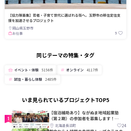
【協力隊募集】若者・子育て世代に選ばれる街へ。玉野市の移住定住支
援を加速させるプロジェクト
岡山県玉野市
9
お仕事
同じテーマの特集・タグ
イベント・体験
5156件
オンライン
4117件
試住・暮らし体験
2485件
いま見られているプロジェクトTOP5
【宿泊補助あり】ながぬま地域起業塾
1
（第２期）の参加者を募集します！
【8/21〆】
24
北海道長沼町