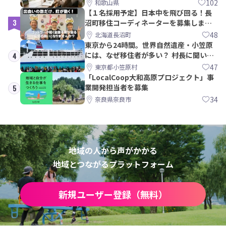
102
和歌山県
【１名採用予定】日本中を飛び回る！長
3
沼町移住コーディネーターを募集しま
す！
48
北海道長沼町
東京から24時間。世界自然遺産・小笠原
には、なぜ移住者が多い？ 村長に聞いて
4
みた
47
東京都小笠原村
「LocalCoop大和高原プロジェクト」事
業開発担当者を募集
5
34
奈良県奈良市
地域の人から声がかかる
地域とつながるプラットフォーム
新規ユーザー登録（無料）