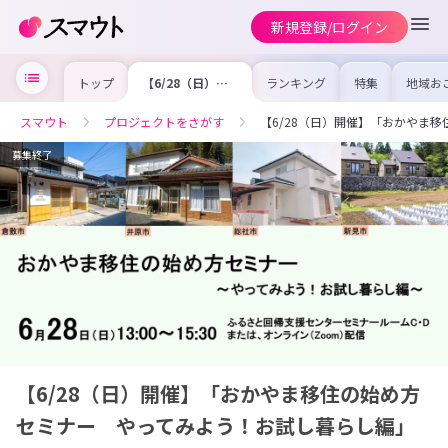
新規登録/ログイン
トップ
【6/28（日）開
ランキング
特集
地域お
催】「おかやま移
の求人
住の始め方セミナ
を集め
ー やってみよ
事内容
スマウト
プロジェクトをさがす
【6/28（日）開催】「おかやま
う！お試し暮らし
を比較
編」
合った
けよう
募集終了
【6/28（日）開催】「おかやま移住の始め方
セミナー やってみよう！お試し暮らし編」