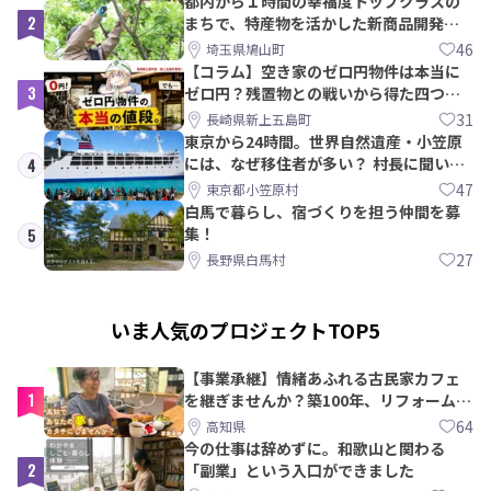
都内から１時間の幸福度トップクラスの
2
まちで、特産物を活かした新商品開発＆
PRメンバー募集！
46
埼玉県鳩山町
【コラム】空き家のゼロ円物件は本当に
3
ゼロ円？残置物との戦いから得た四つの
教訓｜新上五島町
31
長崎県新上五島町
東京から24時間。世界自然遺産・小笠原
には、なぜ移住者が多い？ 村長に聞いて
4
みた
47
東京都小笠原村
白馬で暮らし、宿づくりを担う仲間を募
集！
5
27
長野県白馬村
いま人気のプロジェクトTOP5
【事業承継】情緒あふれる古民家カフェ
1
を継ぎませんか？築100年、リフォームか
ら約10年！
64
高知県
今の仕事は辞めずに。和歌山と関わる
2
「副業」という入口ができました