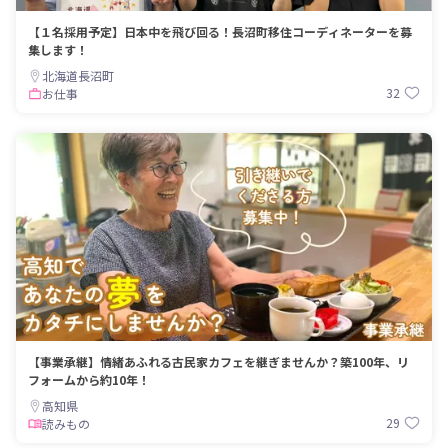
【１名採用予定】日本中を飛び回る！長沼町移住コーディネーターを募
集します！
北海道長沼町
32
お仕事
【事業承継】情緒あふれる古民家カフェを継ぎませんか？築100年、リ
フォームから約10年！
高知県
29
読みもの