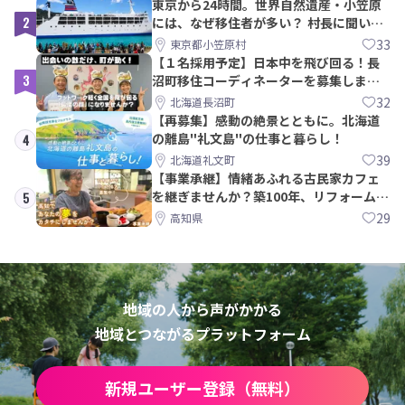
東京から24時間。世界自然遺産・小笠原
2
には、なぜ移住者が多い？ 村長に聞いて
みた
33
東京都小笠原村
【１名採用予定】日本中を飛び回る！長
3
沼町移住コーディネーターを募集しま
す！
32
北海道長沼町
【再募集】感動の絶景とともに。北海道
の離島"礼文島"の仕事と暮らし！
4
39
北海道礼文町
【事業承継】情緒あふれる古民家カフェ
を継ぎませんか？築100年、リフォームか
5
ら約10年！
29
高知県
地域の人から声がかかる
地域とつながるプラットフォーム
新規ユーザー登録（無料）