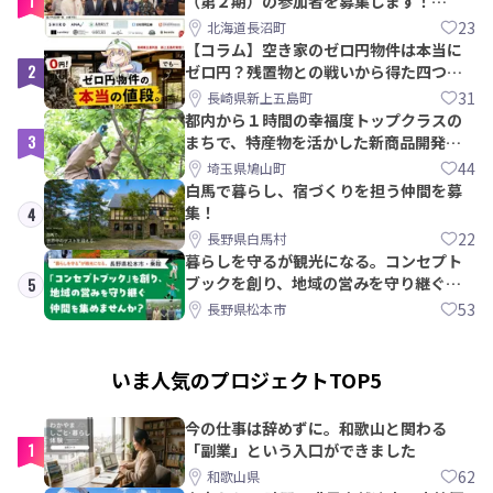
1
（第２期）の参加者を募集します！
【8/21〆】
23
北海道長沼町
【コラム】空き家のゼロ円物件は本当に
2
ゼロ円？残置物との戦いから得た四つの
教訓｜新上五島町
31
長崎県新上五島町
都内から１時間の幸福度トップクラスの
3
まちで、特産物を活かした新商品開発＆
PRメンバー募集！
44
埼玉県鳩山町
白馬で暮らし、宿づくりを担う仲間を募
集！
4
22
長野県白馬村
暮らしを守るが観光になる。コンセプト
ブックを創り、地域の営みを守り継ぐ仲
5
間を集めませんか？
53
長野県松本市
いま人気のプロジェクトTOP5
今の仕事は辞めずに。和歌山と関わる
1
「副業」という入口ができました
62
和歌山県