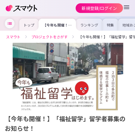
新規登録/ログイン
トップ
【今年も開催！】
ランキング
特集
地域お
「福祉留学」留学
の求人
者募集のお知ら
を集め
せ！
事内容
スマウト
プロジェクトをさがす
【今年も開催！】「福祉留学」留
を比較
合った
けよう
【今年も開催！】「福祉留学」留学者募集の
お知らせ！