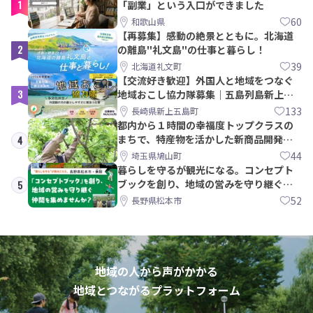
1
「副業」という入口ができました
60
和歌山県
【再募集】感動の絶景とともに。北海道
2
の離島"礼文島"の仕事と暮らし！
39
北海道礼文町
【交流好き歓迎】外国人と地域をつなぐ
3
地域おこし協力隊募集｜五島列島新上五
島町
133
長崎県新上五島町
都内から１時間の幸福度トップクラスの
まちで、特産物を活かした新商品開発＆
4
PRメンバー募集！
44
埼玉県鳩山町
暮らしを守るが観光になる。コンセプト
ブックを創り、地域の営みを守り継ぐ仲
5
間を集めませんか？
52
長野県松本市
地域の人から声がかかる
地域とつながるプラットフォーム