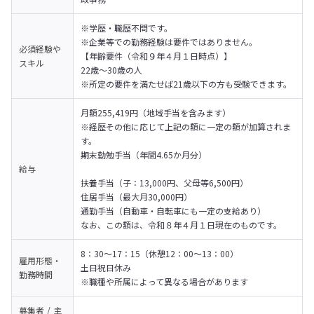
※学歴・職歴不問です。

※企業等での勤務経験は要件ではありません。
必須経験や
【年齢要件（令和９年４月１日時点）】

スキル
22歳～30歳の人

※所定の要件を満たせば21歳以下の方も受験できます。
月額255,419円（地域手当を含みます）

※経歴その他に応じて上記の額に一定の額が加算されま
す。
期末勤勉手当（年間4.65か月分）　　　            
給与
扶養手当（子：13,000円、父母等6,500円）

住居手当（最大月30,000円）　　　　　　　　　　　

通勤手当（自動車・自転車にも一定の支給あり）
なお、この額は、令和８年４月１日現在のものです。
8：30～17：15（休憩12：00～13：00）

雇用形態・
土日祝日休み

勤務時間
※職種や所属によって異なる場合があります
募集者 / 主