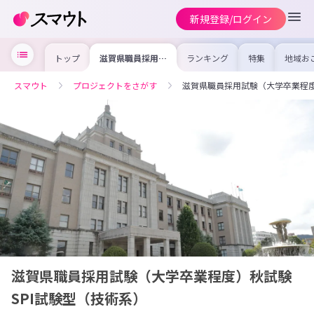
新規登録/ログイン
トップ
滋賀県職員採用試
ランキング
特集
地域お
験（大学卒業程
の求人
度）秋試験 SPI試
を集め
験型（技術系）
事内容
スマウト
プロジェクトをさがす
滋賀県職員採用試験（大学卒業程度
を比較
合った
けよう
滋賀県職員採用試験（大学卒業程度）秋試験
SPI試験型（技術系）