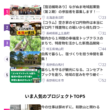
【宿泊補助あり】ながぬま地域起業塾
1
（第２期）の参加者を募集します！
【8/21〆】
23
北海道長沼町
【コラム】空き家のゼロ円物件は本当に
2
ゼロ円？残置物との戦いから得た四つの
教訓｜新上五島町
31
長崎県新上五島町
都内から１時間の幸福度トップクラスの
3
まちで、特産物を活かした新商品開発＆
PRメンバー募集！
44
埼玉県鳩山町
白馬で暮らし、宿づくりを担う仲間を募
集！
4
22
長野県白馬村
暮らしを守るが観光になる。コンセプト
ブックを創り、地域の営みを守り継ぐ仲
5
間を集めませんか？
52
長野県松本市
いま人気のプロジェクトTOP5
今の仕事は辞めずに。和歌山と関わる