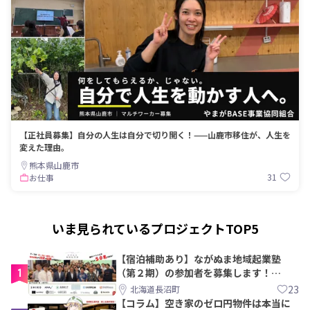
【正社員募集】自分の人生は自分で切り開く！——山鹿市移住が、人生を
変えた理由。
熊本県山鹿市
31
お仕事
いま見られているプロジェクトTOP5
【宿泊補助あり】ながぬま地域起業塾
1
（第２期）の参加者を募集します！
【8/21〆】
23
北海道長沼町
【コラム】空き家のゼロ円物件は本当に