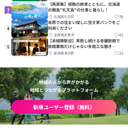
【再募集】感動の絶景とともに。北海道
3
の離島"礼文島"の仕事と暮らし！
36
北海道礼文町
米原での住まい探しに空き家バンクをご
利用ください
4
42
滋賀県米原市
【未経験歓迎】革新し続ける老舗旅館で
旅館業務だけじゃない多能工な働き
5
方。 株式会社いせん
33
新潟県湯沢町
地域の人から声がかかる
地域とつながるプラットフォーム
新規ユーザー登録（無料）