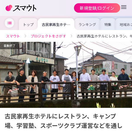
新規登録/ログイン
トップ
古民家再生ホテル
ランキング
特集
地域お
にレストラン、キ
の求人
ャンプ場、学習
を集め
塾、スポーツクラ
事内容
スマウト
プロジェクトをさがす
古民家再生ホテルにレストラン、
ブ運営などを通し
を比較
て人口増を目標に
合った
まちづくりしてい
けよう
募集終了
ます
古民家再生ホテルにレストラン、キャンプ
場、学習塾、スポーツクラブ運営などを通し