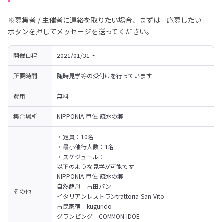
※募集者 / 主催者に連絡を取りたい場合、まずは「応募したい」
ボタンを押してメッセージを送ってください。
開催日程
2021/01/31 〜 
所要時間
随時見学等の受付けを行っています
費用
無料
集合場所
NIPPONIA 甲佐 疏水の郷
・定員：10名

・最小催行人数：1名

・スケジュール：

以下のような見学が可能です
NIPPONIA 甲佐 疏水の郷

自然酵母　古田パン

その他
イタリアンレストランtrattoria San Vito

古民家宿　kugurido

グランピング　COMMON IDOE
