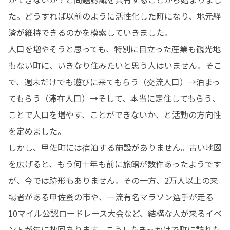
た。どうすれば以前のように活性化した町になり、地元経
済が維持できるのかを模索していきました。

人口を増やそうと思っても、特別に目立った産業も観光地
もない町に、いきなり住みたいと思う人はいません。そこ
で、週末だけでも遊びに来てもらう（交流人口）→泊まっ
てもらう（滞在人口）→そして、本当に定住してもらう、
ことで人口を増やす、ことができないか、と活動の方向性
を定めました。

しかし、甲佐町には宿泊する施設がありません。古い地図
を広げると、もう何十年も前に旅館が数件あったようです
が、今では跡形もありません。その一方、2万人以上の来
場者がある甲佐蚤の市や、一流有名マラソン選手が走る
10マイル公認ロードレース大会など、結構な人が来るイベ
ントが年に数回あります。こうしたきっかけで町に訪れた