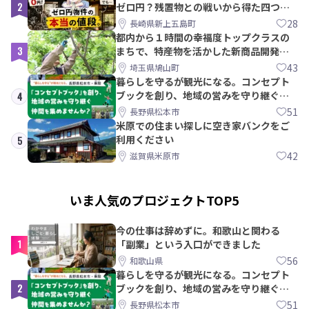
2
ゼロ円？残置物との戦いから得た四つの
教訓｜新上五島町
28
長崎県新上五島町
都内から１時間の幸福度トップクラスの
3
まちで、特産物を活かした新商品開発＆
PRメンバー募集！
43
埼玉県鳩山町
暮らしを守るが観光になる。コンセプト
ブックを創り、地域の営みを守り継ぐ仲
4
間を集めませんか？
51
長野県松本市
米原での住まい探しに空き家バンクをご
利用ください
5
42
滋賀県米原市
いま人気のプロジェクトTOP5
今の仕事は辞めずに。和歌山と関わる
1
「副業」という入口ができました
56
和歌山県
暮らしを守るが観光になる。コンセプト
2
ブックを創り、地域の営みを守り継ぐ仲
間を集めませんか？
51
長野県松本市