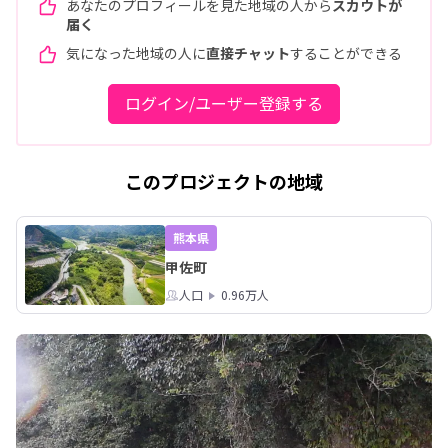
あなたのプロフィールを見た地域の人から
スカウトが
届く
気になった地域の人に
直接チャット
することができる
ログイン/ユーザー登録する
このプロジェクトの地域
熊本県
甲佐町
人口
0.96万人