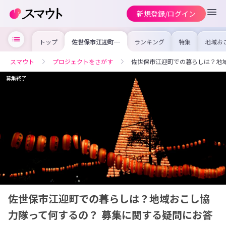
新規登録/ログイン
トップ
佐世保市江迎町で
ランキング
特集
地域お
の暮らしは？地域
の求人
おこし協力隊って
を集め
何するの？ 募集
事内容
スマウト
プロジェクトをさがす
佐世保市江迎町での暮らしは？地域
に関する疑問にお
を比較
答えします！【Q
合った
＆A】
けよう
募集終了
佐世保市江迎町での暮らしは？地域おこし協
力隊って何するの？ 募集に関する疑問にお答