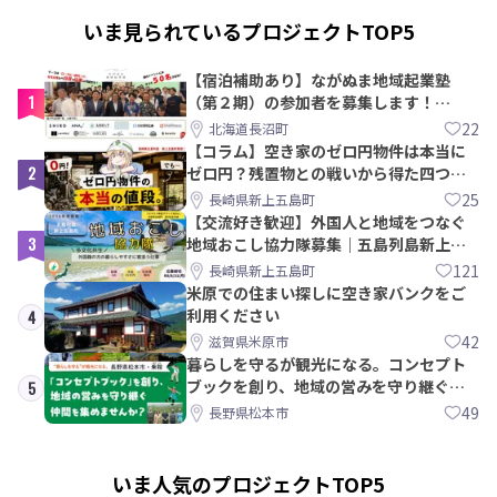
いま見られているプロジェクトTOP5
【宿泊補助あり】ながぬま地域起業塾
1
（第２期）の参加者を募集します！
【8/21〆】
22
北海道長沼町
【コラム】空き家のゼロ円物件は本当に
2
ゼロ円？残置物との戦いから得た四つの
教訓｜新上五島町
25
長崎県新上五島町
【交流好き歓迎】外国人と地域をつなぐ
3
地域おこし協力隊募集｜五島列島新上五
島町
121
長崎県新上五島町
米原での住まい探しに空き家バンクをご
利用ください
4
42
滋賀県米原市
暮らしを守るが観光になる。コンセプト
ブックを創り、地域の営みを守り継ぐ仲
5
間を集めませんか？
49
長野県松本市
いま人気のプロジェクトTOP5