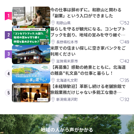
今の仕事は辞めずに。和歌山と関わる
1
「副業」という入口ができました
52
和歌山県
暮らしを守るが観光になる。コンセプト
2
ブックを創り、地域の営みを守り継ぐ仲
間を集めませんか？
49
長野県松本市
米原での住まい探しに空き家バンクをご
3
利用ください
42
滋賀県米原市
【再募集】感動の絶景とともに。北海道
の離島"礼文島"の仕事と暮らし！
4
35
北海道礼文町
【未経験歓迎】革新し続ける老舗旅館で
旅館業務だけじゃない多能工な働き
5
方。 株式会社いせん
32
新潟県湯沢町
地域の人から声がかかる