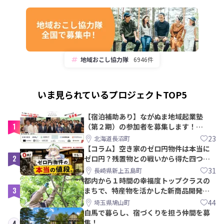
地域おこし協力隊
6946件
いま見られているプロジェクトTOP5
【宿泊補助あり】ながぬま地域起業塾
1
（第２期）の参加者を募集します！
【8/21〆】
23
北海道長沼町
【コラム】空き家のゼロ円物件は本当に
2
ゼロ円？残置物との戦いから得た四つの
教訓｜新上五島町
31
長崎県新上五島町
都内から１時間の幸福度トップクラスの
3
まちで、特産物を活かした新商品開発＆
PRメンバー募集！
44
埼玉県鳩山町
白馬で暮らし、宿づくりを担う仲間を募
集！
4