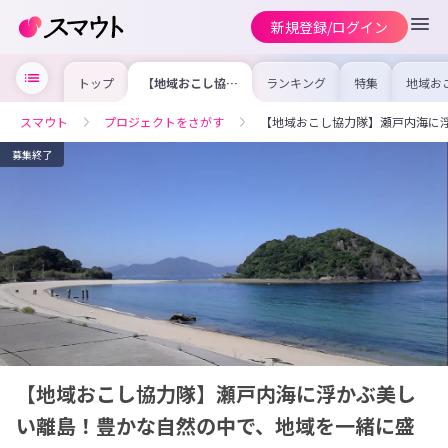
新規登録/ログイン
トップ
【地域おこし協力
ランキング
特集
地域お
隊】瀬戸内海に浮
の求人
かぶ美しい離島！
を集め
豊かな自然の中
事内容
スマウト
プロジェクトをさがす
【地域おこし協力隊】瀬戸内海に
で、地域を一緒に
を比較
盛り上げません
合った
か？
けよう
募集終了
【地域おこし協力隊】瀬戸内海に浮かぶ美し
い離島！豊かな自然の中で、地域を一緒に盛