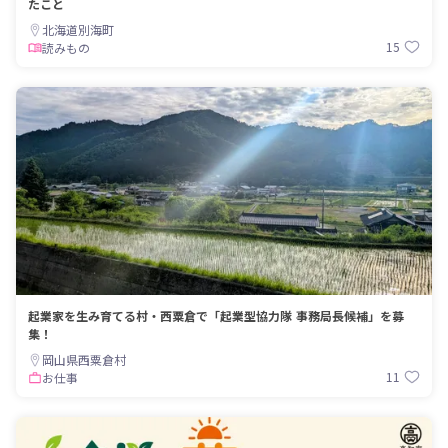
たこと
北海道別海町
15
読みもの
起業家を生み育てる村・西粟倉で「起業型協力隊 事務局長候補」を募
集！
岡山県西粟倉村
11
お仕事