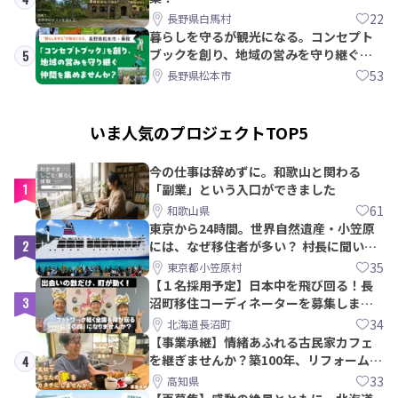
22
長野県白馬村
暮らしを守るが観光になる。コンセプト
ブックを創り、地域の営みを守り継ぐ仲
5
間を集めませんか？
53
長野県松本市
いま人気のプロジェクトTOP5
今の仕事は辞めずに。和歌山と関わる
1
「副業」という入口ができました
61
和歌山県
東京から24時間。世界自然遺産・小笠原
2
には、なぜ移住者が多い？ 村長に聞いて
みた
35
東京都小笠原村
【１名採用予定】日本中を飛び回る！長
3
沼町移住コーディネーターを募集しま
す！
34
北海道長沼町
【事業承継】情緒あふれる古民家カフェ
を継ぎませんか？築100年、リフォームか
4
ら約10年！
33
高知県