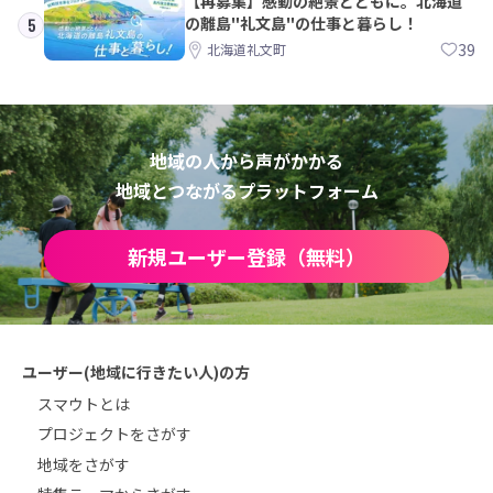
【再募集】感動の絶景とともに。北海道
の離島"礼文島"の仕事と暮らし！
5
39
北海道礼文町
地域の人から声がかかる
地域とつながるプラットフォーム
新規ユーザー登録（無料）
ユーザー(地域に行きたい人)の方
スマウトとは
プロジェクトをさがす
地域をさがす