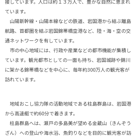
接しています。人口は約１３万人で、豊かな自然に恵まれ
ています。

　山陽新幹線・山陽本線などの鉄道、岩国港から結ぶ離島
航路、首都圏を結ぶ岩国錦帯橋空港など、陸・海・空の交
通ネットワークを有しています。

　市の中心地域には、行政や産業などの都市機能が集積し
ています。観光都市としての一面も持ち、岩国城跡や錦川
に架かる錦帯橋などを中心に、毎年約300万人の観光客が
訪れています。
　地域おこし協力隊の活動地域である柱島群島は、岩国港
から高速艇で約60分で着きます。

　柱島群島へは、瀬戸の多島美が望める金蔵山（きんぞう
ざん）への登山や海水浴、魚釣りなどを目的に観光客が訪