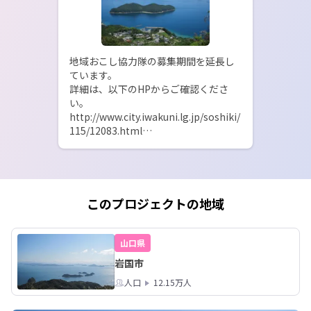
地域おこし協力隊の募集期間を延長し
ています。

詳細は、以下のHPからご確認くださ
い。

http://www.city.iwakuni.lg.jp/soshiki/
115/12083.html

離島の美しい自然の中で生活してみた
い方、ご応募お待ちしています！

柱島群島の魅力について、物語を通し
て紹介しています。ぜひご覧くださ
このプロジェクトの地域
い。

http://iwakuni-iju.jp/wp-
content/uploads/2021/01/iwakuni-
山口県
chikakuni_3.pdf
岩国市
人口
12.15万人