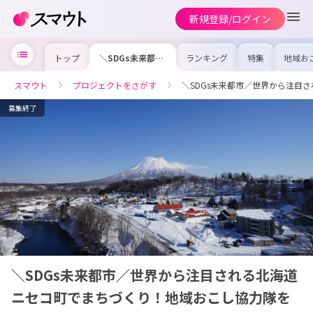
新規登録/ログイン
トップ
＼SDGs未来都市
ランキング
特集
地域お
／世界から注目さ
の求人
れる北海道ニセコ
を集め
町でまちづくり！
事内容
スマウト
プロジェクトをさがす
＼SDGs未来都市／世界から注目
地域おこし協力隊
を比較
を追加募集＜19
合った
名＋若干名＞
けよう
募集終了
＼SDGs未来都市／世界から注目される北海道
ニセコ町でまちづくり！地域おこし協力隊を