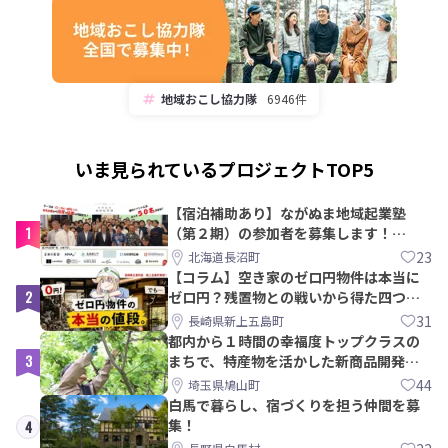
地域おこし協力隊
6946件
いま見られているプロジェクトTOP5
【宿泊補助あり】ながぬま地域起業塾
1
（第２期）の参加者を募集します！
【8/21〆】
23
北海道長沼町
【コラム】空き家のゼロ円物件は本当に
2
ゼロ円？残置物との戦いから得た四つの
教訓｜新上五島町
31
長崎県新上五島町
都内から１時間の幸福度トップクラスの
3
まちで、特産物を活かした新商品開発＆
PRメンバー募集！
44
埼玉県鳩山町
白馬で暮らし、宿づくりを担う仲間を募
集！
4