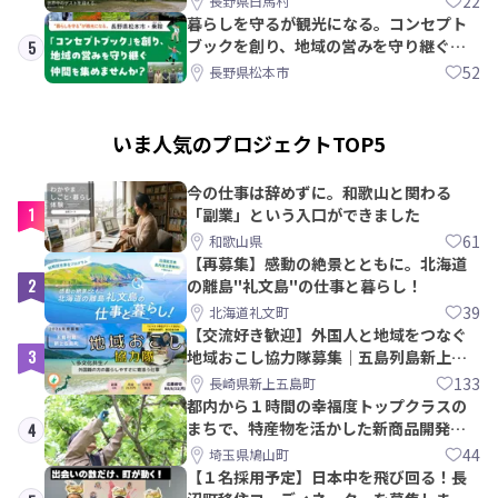
22
長野県白馬村
暮らしを守るが観光になる。コンセプト
ブックを創り、地域の営みを守り継ぐ仲
5
間を集めませんか？
52
長野県松本市
いま人気のプロジェクトTOP5
今の仕事は辞めずに。和歌山と関わる
1
「副業」という入口ができました
61
和歌山県
【再募集】感動の絶景とともに。北海道
2
の離島"礼文島"の仕事と暮らし！
39
北海道礼文町
【交流好き歓迎】外国人と地域をつなぐ
3
地域おこし協力隊募集｜五島列島新上五
島町
133
長崎県新上五島町
都内から１時間の幸福度トップクラスの
まちで、特産物を活かした新商品開発＆
4
PRメンバー募集！
44
埼玉県鳩山町
【１名採用予定】日本中を飛び回る！長