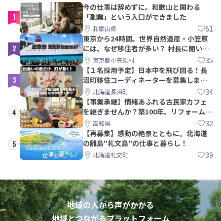
今の仕事は辞めずに。和歌山と関わる
1
「副業」という入口ができました
61
和歌山県
東京から24時間。世界自然遺産・小笠原
2
には、なぜ移住者が多い？ 村長に聞いて
みた
35
東京都小笠原村
【１名採用予定】日本中を飛び回る！長
3
沼町移住コーディネーターを募集しま
す！
34
北海道長沼町
【事業承継】情緒あふれる古民家カフェ
を継ぎませんか？築100年、リフォームか
4
ら約10年！
32
高知県
【再募集】感動の絶景とともに。北海道
の離島"礼文島"の仕事と暮らし！
5
39
北海道礼文町
地域の人から声がかかる
地域とつながるプラットフォーム