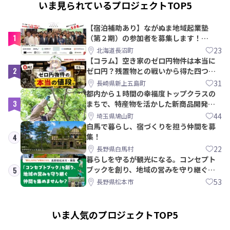
いま見られているプロジェクトTOP5
【宿泊補助あり】ながぬま地域起業塾
1
（第２期）の参加者を募集します！
【8/21〆】
23
北海道長沼町
【コラム】空き家のゼロ円物件は本当に
2
ゼロ円？残置物との戦いから得た四つの
教訓｜新上五島町
31
長崎県新上五島町
都内から１時間の幸福度トップクラスの
3
まちで、特産物を活かした新商品開発＆
PRメンバー募集！
44
埼玉県鳩山町
白馬で暮らし、宿づくりを担う仲間を募
集！
4
22
長野県白馬村
暮らしを守るが観光になる。コンセプト
ブックを創り、地域の営みを守り継ぐ仲
5
間を集めませんか？
53
長野県松本市
いま人気のプロジェクトTOP5