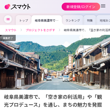
新規登録/ログイン
トップ
岐阜県美濃市で、
ランキング
特集
地域お
「空き家の利活
の求人
用」や「観光プロ
を集め
デュース」を通
事内容
スマウト
プロジェクトをさがす
岐阜県美濃市で、「空き家の利活
し、まちの魅力を
を比較
発掘してくれる人
合った
を募集！
けよう
募集終了
岐阜県美濃市で、「空き家の利活用」や「観
光プロデュース」を通し、まちの魅力を発掘