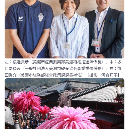
左：渡邊貴彦（美濃市産業振興部美濃和紙推進課係長）、中：坂
口あゆみ（一般社団法人美濃市観光協会事業推進係長）、右：篠
田啓介（美濃市総務部総合政策課課長補佐）［撮影：河合莉子］