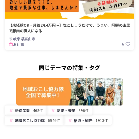
【未経験OK・月給24.4万円〜】塩こしょうだけで、うまい。飛騨の山里
で豚肉の職人になる
岐阜県高山市
6
お仕事
同じテーマの特集・タグ
伝統産業
468件
副業・兼業
896件
地域おこし協力隊
6946件
宿泊・観光
1913件