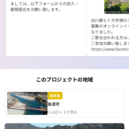
ましては、以下フォームからの記入・
書類提出をお願い致します。

白川郷ヒト大学様の
http://www.city.mino.gifu.jp/pages/5
募集のオンラインイ
4975
なりました。

ご都合合われる方は
ご参加お願い致します
https://www.faceb
083232975942653
このプロジェクトの地域
岐阜県
美濃市
人口
1.77万人