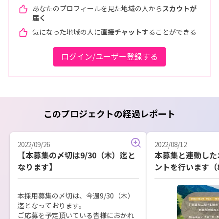
あなたのプロフィールを見た地域の人から
スカウトが
届く
気になった地域の人に
直接チャット
することができる
ログイン/ユーザー登録する
このプロジェクトの経過レポート
2022/09/26
2022/08/12
【本募集の〆切は9/30（木）迄と
本募集と連動した
なります】
ントを行います（8/2
本採用募集の〆切は、今週9/30（木）
迄となっております。

ご応募を予定頂いている皆様におかれ