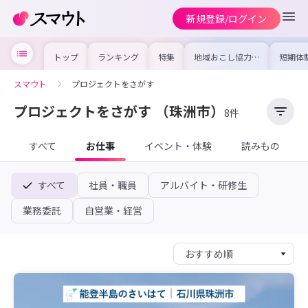
新規登録/ログイン
トップ
ランキング
特集
地域おこし協力隊
短期体
の求人やイベント
り〜数
を集めました！仕
域を知
事内容や募集条件
し移住
スマウト
プロジェクトをさがす
を比較して自分に
期体験
合った地域を見つ
けよう
プロジェクトをさがす
（珠洲市）
8件
すべて
お仕事
イベント・体験
読みもの
すべて
社員・職員
アルバイト・研修生
業務委託
自営業・経営