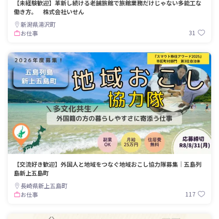
【未経験歓迎】革新し続ける老舗旅館で旅館業務だけじゃない多能工な
働き方。 株式会社いせん
新潟県湯沢町
31
お仕事
【交流好き歓迎】外国人と地域をつなぐ地域おこし協力隊募集｜五島列
島新上五島町
長崎県新上五島町
117
お仕事