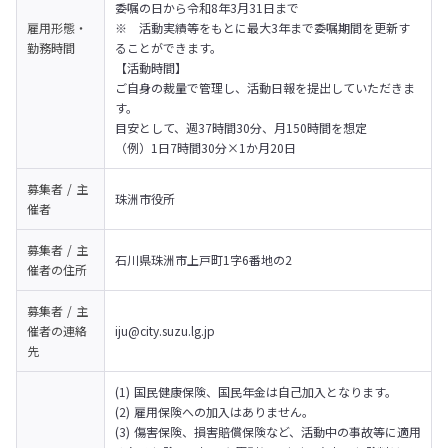
委嘱の日から令和8年3月31日まで

雇用形態・
※	活動実績等をもとに最大3年まで委嘱期間を更新す
勤務時間
ることができます。

【活動時間】

ご自身の裁量で管理し、活動日報を提出していただきま
す。

目安として、週37時間30分、月150時間を想定

（例）1日7時間30分×1か月20日
募集者 / 主
珠洲市役所
催者
募集者 / 主
石川県珠洲市上戸町1字6番地の2
催者の
住所
募集者 / 主
催者の
連絡
iju@city.suzu.lg.jp
先
(1) 国民健康保険、国民年金は自己加入となります。

(2) 雇用保険への加入はありません。

(3) 傷害保険、損害賠償保険など、活動中の事故等に適用