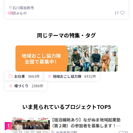
石川県加賀市
17
読みもの
同じテーマの特集・タグ
お仕事
3663件
地域おこし協力隊
6932件
場づくり
2366件
いま見られているプロジェクトTOP5
【宿泊補助あり】ながぬま地域起業塾
1
（第２期）の参加者を募集します！
【8/21〆】
21
北海道長沼町