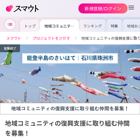
新規登録/ログイン
トップ
地域コミュニティ
ランキング
特集
地域お
の復興支援に取り
の求人
組む仲間を募集！
を集め
事内容
スマウト
プロジェクトをさがす
地域コミュニティの復興支援に取
を比較
合った
けよう
募集終了
地域コミュニティの復興支援に取り組む仲間
を募集！