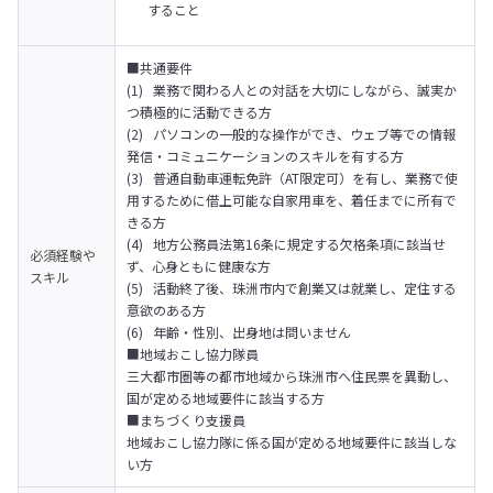
すること
■共通要件

(1)	業務で関わる人との対話を大切にしながら、誠実か
つ積極的に活動できる方

(2)	パソコンの一般的な操作ができ、ウェブ等での情報
発信・コミュニケーションのスキルを有する方

(3)	普通自動車運転免許（AT限定可）を有し、業務で使
用するために借上可能な自家用車を、着任までに所有で
きる方

(4)	地方公務員法第16条に規定する欠格条項に該当せ
必須経験や
ず、心身ともに健康な方

スキル
(5)	活動終了後、珠洲市内で創業又は就業し、定住する
意欲のある方

(6)	年齢・性別、出身地は問いません

■地域おこし協力隊員

三大都市圏等の都市地域から珠洲市へ住民票を異動し、
国が定める地域要件に該当する方

■まちづくり支援員

地域おこし協力隊に係る国が定める地域要件に該当しな
い方