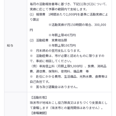
毎月の活動報告書等に基づき、下記(1)及び(2)について、
実績に応じて予算の範囲内で支給します。
(1)	報償費　1時間あたり2,000円を基準に活動実績によ
り算出

　　　　　　※活動実績が月150時間の場合、300,000
円

　　　　　　※年額上限400万円

(2)	活動経費　実費相当額

給与
　　　　　　※年額上限100万円
※	月末締めの翌月支払となります。

※	活動経費は、市が必要と認めたものに限りますの
で、事前に相談してください。

（例）車両借上料（月額上限9,000円）、旅費、消耗品
費、通信費、保険料、使用料、備品費　等

※	赴任にかかる費用、生活備品、光熱水費、食費等は
自己負担です。

※	賞与及び退職金はありません。
【活動形態】

珠洲市が地域おこし協力隊員又はまちづくり支援員とし
て委嘱します（珠洲市との雇用関係はありません）。

【委嘱期間】
