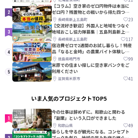
【コラム】空き家のゼロ円物件は本当に
2
ゼロ円？残置物との戦いから得た四つの
教訓｜新上五島町
23
長崎県新上五島町
【交流好き歓迎】外国人と地域をつなぐ
3
地域おこし協力隊募集｜五島列島新上五
島町
117
長崎県新上五島町
宿泊費ゼロで2週間のお試し暮らし！特産
品「なると金時」の農業バイト体験して
4
みませんか？
99
徳島県鳴門市
米原での住まい探しに空き家バンクをご
利用ください
5
41
滋賀県米原市
いま人気のプロジェクトTOP5
今の仕事は辞めずに。和歌山と関わる
1
「副業」という入口ができました
49
和歌山県
暮らしを守るが観光になる。コンセプト
2
ブックを創り、地域の営みを守り継ぐ仲