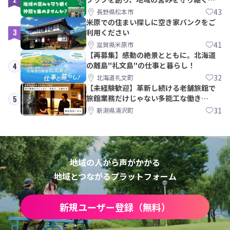
間を集めませんか？
43
長野県松本市
米原での住まい探しに空き家バンクをご
3
利用ください
41
滋賀県米原市
【再募集】感動の絶景とともに。北海道
の離島"礼文島"の仕事と暮らし！
4
32
北海道礼文町
【未経験歓迎】革新し続ける老舗旅館で
旅館業務だけじゃない多能工な働き
5
方。 株式会社いせん
31
新潟県湯沢町
地域の人から声がかかる
地域とつながるプラットフォーム
新規ユーザー登録（無料）