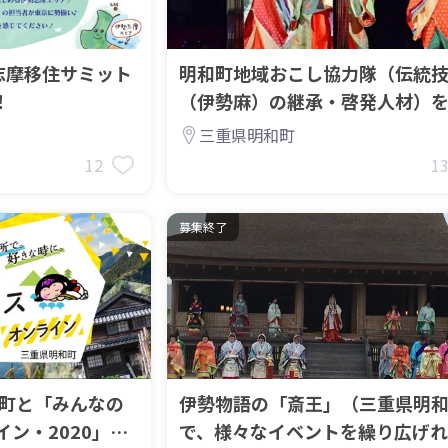
伊勢志摩移住サミット
明和町地域おこし協力隊（伝統
！
（伊勢麻）の継承・啓発人材）
します
三重県明和町
12
1
募集終了
和町と「みんなの
伊勢物語の「斎王」（三重県明
ン・2020」で
で、様々なイベントを繰り広げれ