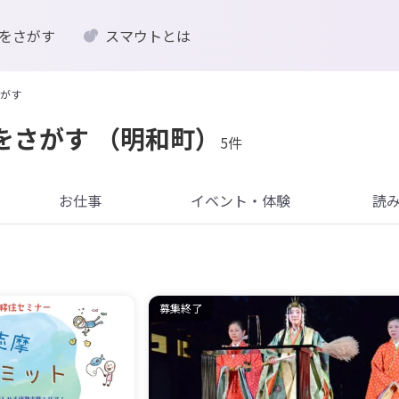
をさがす
スマウトとは
がす
をさがす
（明和町）
5件
お仕事
イベント・体験
読
募集終了