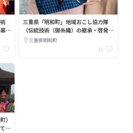
技術
三重県「明和町」地域おこし協力隊
を募集
（伝統技術（御糸織）の継承・啓発人
材）を募集します
三重県明和町
3
11
和町）
てい