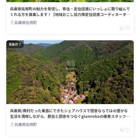
兵庫県佐用町の魅力を発信し、移住・定住促進にいっしょに取り組んで
くれる方を募集します！【地域おこし協力隊定住促進コーディネーター
1名募集】
兵庫県佐用町
21
募集終了
兵庫県/廃村だった集落にできたシェアハウスで田舎ならではの豊かな
生活を満喫しながら、都会と田舎をつなぐglaminkaの接客スタッフ募
集！
兵庫県佐用町
76