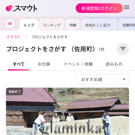
新規登録/ログイン
トップ
ランキング
特集
地域おこし協力隊
短期体
の求人やイベント
り〜数
を集めました！仕
域を知
事内容や募集条件
し移住
スマウト
プロジェクトをさがす
を比較して自分に
期体験
合った地域を見つ
けよう
プロジェクトをさがす
（佐用町）
7件
すべて
お仕事
イベント・体験
読みもの
募集終了