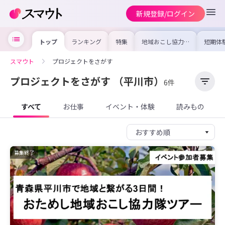
新規登録/ログイン
トップ
ランキング
特集
地域おこし協力隊
短期体
の求人やイベント
り〜数
を集めました！仕
域を知
事内容や募集条件
し移住
スマウト
プロジェクトをさがす
を比較して自分に
期体験
合った地域を見つ
けよう
プロジェクトをさがす
（平川市）
6件
すべて
お仕事
イベント・体験
読みもの
募集終了