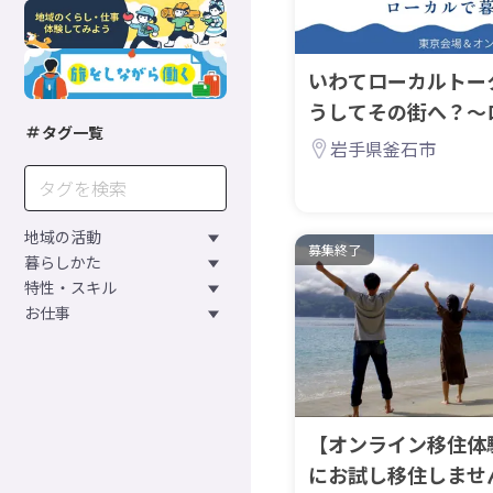
いわてローカルトークV
うしてその街へ？～
タグ一覧
こと～
岩手県釜石市
地域の活動
募集終了
暮らしかた
特性・スキル
お仕事
【オンライン移住体
にお試し移住しませ