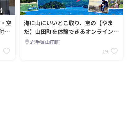
町・空
海に山にいいとこ取り、宝の【やま
付
だ】山田町を体験できるオンライン移
住ツアーの参加者を募集します！
岩手県山田町
3
19