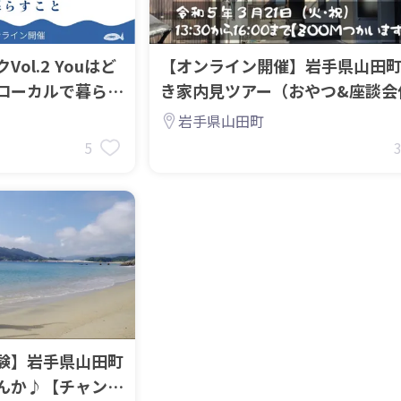
ol.2 Youはど
【オンライン開催】岩手県山田
ローカルで暮らす
き家内見ツアー（おやつ&座談会
き）参加者募集！
岩手県山田町
5
験】岩手県山田町
んか♪【チャンス