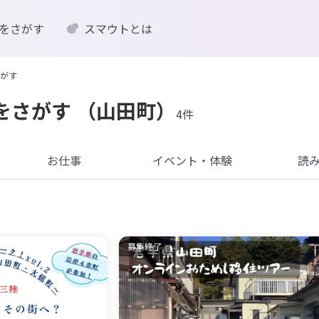
をさがす
スマウトとは
がす
をさがす
（山田町）
4件
お仕事
イベント・体験
読
募集終了