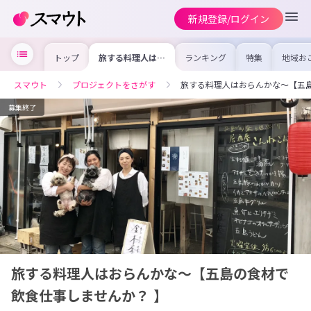
新規登録/ログイン
トップ
旅する料理人はお
ランキング
特集
地域お
らんかな〜【五島
の求人
の食材で飲食仕事
を集め
しませんか？ 】
事内容
スマウト
プロジェクトをさがす
旅する料理人はおらんかな〜【五島
を比較
合った
けよう
募集終了
旅する料理人はおらんかな〜【五島の食材で
飲食仕事しませんか？ 】