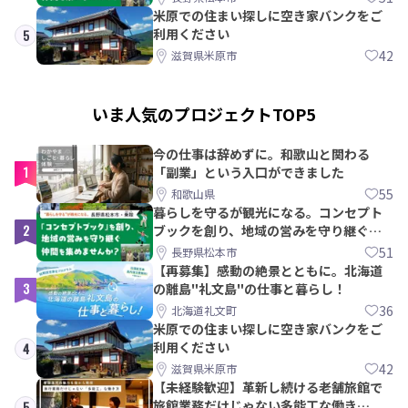
米原での住まい探しに空き家バンクをご
利用ください
5
42
滋賀県米原市
いま人気のプロジェクトTOP5
今の仕事は辞めずに。和歌山と関わる
1
「副業」という入口ができました
55
和歌山県
暮らしを守るが観光になる。コンセプト
2
ブックを創り、地域の営みを守り継ぐ仲
間を集めませんか？
51
長野県松本市
【再募集】感動の絶景とともに。北海道
3
の離島"礼文島"の仕事と暮らし！
36
北海道礼文町
米原での住まい探しに空き家バンクをご
利用ください
4
42
滋賀県米原市
【未経験歓迎】革新し続ける老舗旅館で
旅館業務だけじゃない多能工な働き
5