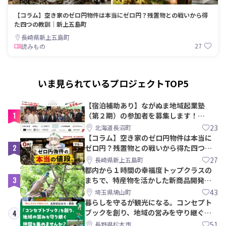
【コラム】空き家のゼロ円物件は本当にゼロ円？残置物との戦いから得
た四つの教訓｜新上五島町
長崎県新上五島町
27
読みもの
いま見られているプロジェクトTOP5
【宿泊補助あり】ながぬま地域起業塾
1
（第２期）の参加者を募集します！
【8/21〆】
23
北海道長沼町
【コラム】空き家のゼロ円物件は本当に
2
ゼロ円？残置物との戦いから得た四つの
教訓｜新上五島町
27
長崎県新上五島町
都内から１時間の幸福度トップクラスの
3
まちで、特産物を活かした新商品開発＆
PRメンバー募集！
43
埼玉県鳩山町
暮らしを守るが観光になる。コンセプト
ブックを創り、地域の営みを守り継ぐ仲
4
間を集めませんか？
51
長野県松本市