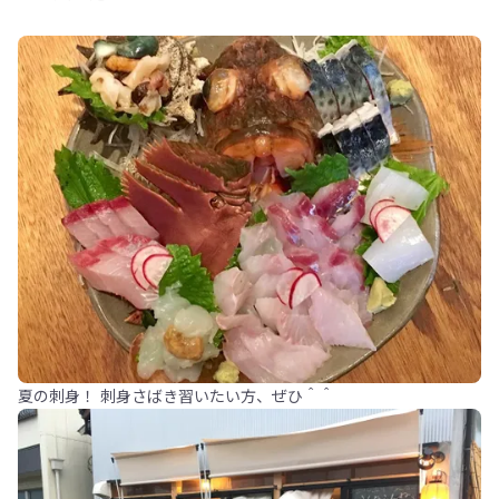
夏の刺身！ 刺身さばき習いたい方、ぜひ＾＾