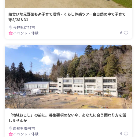
給食🥢地元野菜も🌽子育て環境・くらし体感ツアー🏫自然の中で子育て
🦌8/28＆31
長野県伊那市
6
イベント・体験
「地域おこし」の前に。募集要項のない今、あなたに合う関わり方を話
しませんか
愛知県豊田市
9
イベント・体験