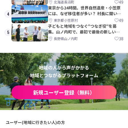
す！
49
北海道長沼町
東京から24時間。世界自然遺産・小笠原
には、なぜ移住者が多い？ 村長に聞いて
4
みた
49
東京都小笠原村
子どもと地域をつなぐ"つなぎ役"を募
集。山ノ内町で、最初で最後の新しい学
5
校づくりを一緒に
38
長野県山ノ内町
地域の人から声がかかる
地域とつながるプラットフォーム
新規ユーザー登録（無料）
ユーザー(地域に行きたい人)の方