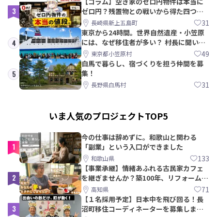
【コラム】空き家のゼロ円物件は本当に
3
ゼロ円？残置物との戦いから得た四つの
教訓｜新上五島町
31
長崎県新上五島町
東京から24時間。世界自然遺産・小笠原
には、なぜ移住者が多い？ 村長に聞いて
4
みた
49
東京都小笠原村
白馬で暮らし、宿づくりを担う仲間を募
集！
5
31
長野県白馬村
いま人気のプロジェクトTOP5
今の仕事は辞めずに。和歌山と関わる
1
「副業」という入口ができました
133
和歌山県
【事業承継】情緒あふれる古民家カフェ
2
を継ぎませんか？築100年、リフォームか
ら約10年！
71
高知県
【１名採用予定】日本中を飛び回る！長
3
沼町移住コーディネーターを募集しま