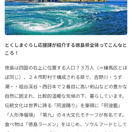
とくしまぐらし応援課が紹介する徳島県全体ってこんなと
ころ！
徳島は四国の右上に位置する人口７３万人（＝練馬区とほ
ぼ同じ）、２４市町村で構成される県で、吉野川・うず
潮・・祖谷渓谷・西日本で２番目に高い剣山などの豊かな
自然に囲まれ、比較的温暖な気候の下、暮らしています。

伝統文化は世界に誇る「阿波踊り」を筆頭に「阿波藍」
「人形浄瑠璃」「第九」の４大文化モチーフが有名です。

食べ物は「徳島ラーメン」をはじめ、ソウルフードとして