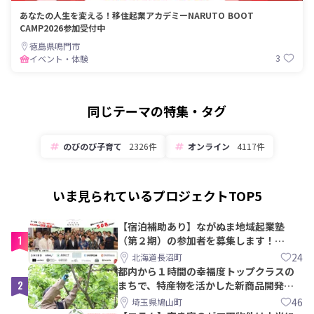
あなたの人生を変える！移住起業アカデミーNARUTO BOOT
CAMP2026参加受付中
徳島県鳴門市
3
イベント・体験
同じテーマの特集・タグ
のびのび子育て
2326件
オンライン
4117件
いま見られているプロジェクトTOP5
【宿泊補助あり】ながぬま地域起業塾
1
（第２期）の参加者を募集します！
【8/21〆】
24
北海道長沼町
都内から１時間の幸福度トップクラスの
2
まちで、特産物を活かした新商品開発＆
PRメンバー募集！
46
埼玉県鳩山町