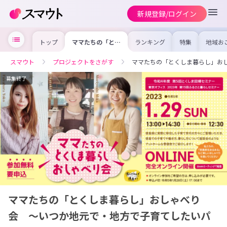
新規登録/ログイン
トップ
ママたちの「とく
ランキング
特集
地域お
しま暮らし」おし
の求人
ゃべり会 ～いつ
を集め
か地元で・地方で
事内容
スマウト
プロジェクトをさがす
ママたちの「とくしま暮らし」お
子育てしたいパパ
を比較
とママ！とくしま
合った
での子育てライフ
けよう
募集終了
をのぞいてみませ
んか？～
ママたちの「とくしま暮らし」おしゃべり
会 ～いつか地元で・地方で子育てしたいパ