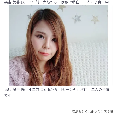
森吉 美香 氏 ３年前に大阪から 家族で移住 二人の子育て中
福原 陽子 氏 ４年前に岡山から「Iターン型」移住 二人の子育
て中
徳島県とくしまぐらし応援課