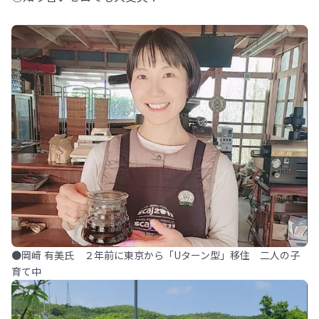
●岡﨑 有美氏 ２年前に東京から「Uターン型」移住 二人の子
育て中