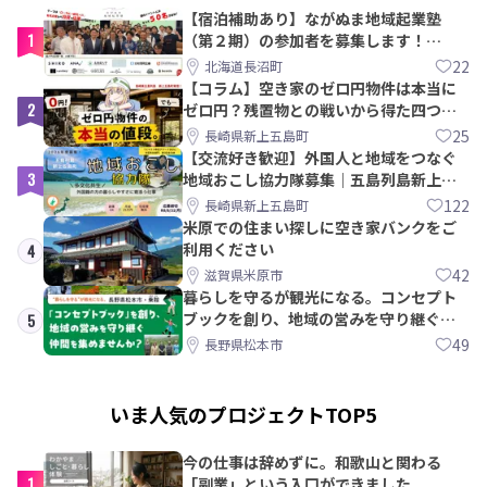
【宿泊補助あり】ながぬま地域起業塾
1
（第２期）の参加者を募集します！
【8/21〆】
22
北海道長沼町
【コラム】空き家のゼロ円物件は本当に
2
ゼロ円？残置物との戦いから得た四つの
教訓｜新上五島町
25
長崎県新上五島町
【交流好き歓迎】外国人と地域をつなぐ
3
地域おこし協力隊募集｜五島列島新上五
島町
122
長崎県新上五島町
米原での住まい探しに空き家バンクをご
利用ください
4
42
滋賀県米原市
暮らしを守るが観光になる。コンセプト
ブックを創り、地域の営みを守り継ぐ仲
5
間を集めませんか？
49
長野県松本市
いま人気のプロジェクトTOP5
今の仕事は辞めずに。和歌山と関わる
1
「副業」という入口ができました