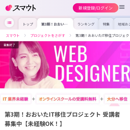
新規登録/ログイン
トップ
第3期！おおいた
ランキング
特集
地域お
IT移住プロジェ
の求人
クト 受講者募集
を集め
中【未経験
事内容
スマウト
プロジェクトをさがす
第3期！おおいたIT移住プロジェク
OK！】
を比較
合った
けよう
募集終了
第3期！おおいたIT移住プロジェクト 受講者
募集中【未経験OK！】