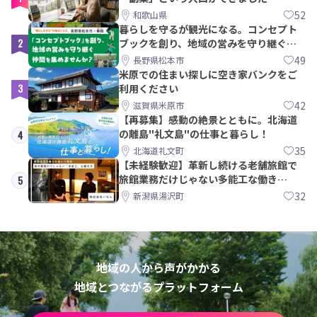
52
和歌山県
暮らしを守るが観光になる。コンセプト
2
ブックを創り、地域の営みを守り継ぐ仲
間を集めませんか？
49
長野県松本市
米原での住まい探しに空き家バンクをご
3
利用ください
42
滋賀県米原市
【再募集】感動の絶景とともに。北海道
の離島"礼文島"の仕事と暮らし！
4
35
北海道礼文町
【未経験歓迎】革新し続ける老舗旅館で
旅館業務だけじゃない多能工な働き
5
方。 株式会社いせん
32
新潟県湯沢町
地域の人から声がかかる
地域とつながるプラットフォーム