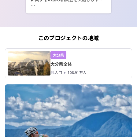
詳細は下記SMOUTページから！

■おおいたIT移住プロジェクト ～現役
エンジニア＆Webデザイナーによるハ
ンズオン！～

このプロジェクトの地域
https://smout.jp/my/plans
大分県
大分県全体
人口
108.91万人