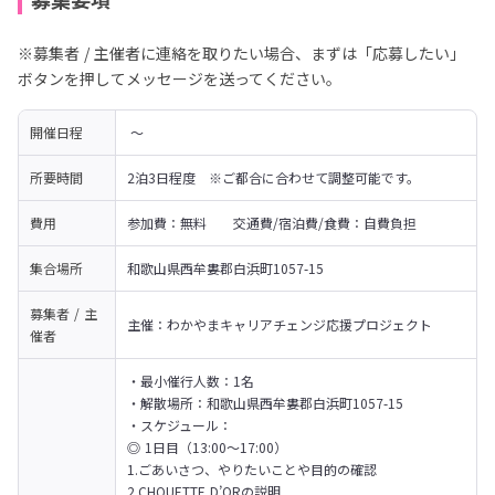
※募集者 / 主催者に連絡を取りたい場合、まずは「応募したい」
ボタンを押してメッセージを送ってください。
開催日程
 〜 
所要時間
2泊3日程度　※ご都合に合わせて調整可能です。
費用
参加費：無料　　交通費/宿泊費/食費：自費負担
集合場所
和歌山県西牟婁郡白浜町1057-15
募集者 / 主
主催：わかやまキャリアチェンジ応援プロジェクト
催者
・最小催行人数：1名

・解散場所：和歌山県西牟婁郡白浜町1057-15

・スケジュール：

◎ 1日目（13:00～17:00）

1.ごあいさつ、やりたいことや目的の確認

2.CHOUETTE D’ORの説明
