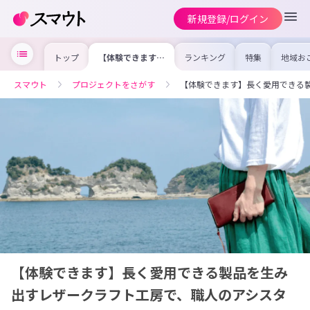
新規登録/ログイン
トップ
【体験できます】
ランキング
特集
地域お
長く愛用できる製
の求人
品を生み出すレザ
を集め
ークラフト工房
事内容
スマウト
プロジェクトをさがす
【体験できます】長く愛用できる
で、職人のアシス
を比較
タント体験！
合った
けよう
【体験できます】長く愛用できる製品を生み
出すレザークラフト工房で、職人のアシスタ