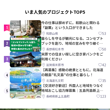
いま人気のプロジェクトTOP5
今の仕事は辞めずに。和歌山と関わる
1
「副業」という入口ができました
53
和歌山県
暮らしを守るが観光になる。コンセプト
2
ブックを創り、地域の営みを守り継ぐ仲
間を集めませんか？
50
長野県松本市
米原での住まい探しに空き家バンクをご
3
利用ください
42
滋賀県米原市
【再募集】感動の絶景とともに。北海道
の離島"礼文島"の仕事と暮らし！
4
35
北海道礼文町
【交流好き歓迎】外国人と地域をつなぐ
地域おこし協力隊募集｜五島列島新上五
5
島町
123
長崎県新上五島町