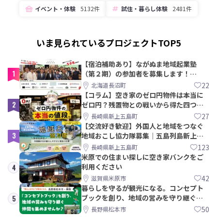
イベント・体験
5132件
試住・暮らし体験
2481件
いま見られているプロジェクトTOP5
【宿泊補助あり】ながぬま地域起業塾
1
（第２期）の参加者を募集します！
【8/21〆】
22
北海道長沼町
【コラム】空き家のゼロ円物件は本当に
2
ゼロ円？残置物との戦いから得た四つの
教訓｜新上五島町
27
長崎県新上五島町
【交流好き歓迎】外国人と地域をつなぐ
3
地域おこし協力隊募集｜五島列島新上五
島町
123
長崎県新上五島町
米原での住まい探しに空き家バンクをご
利用ください
4
42
滋賀県米原市
暮らしを守るが観光になる。コンセプト
ブックを創り、地域の営みを守り継ぐ仲
5
間を集めませんか？
50
長野県松本市