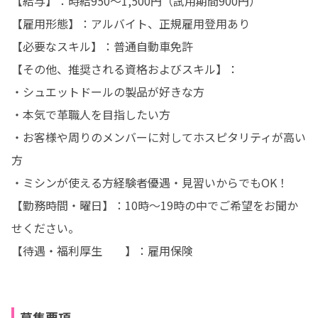
【給与】：時給950～1,500円（試用期間900円）

【雇用形態】：アルバイト、正規雇用登用あり

【必要なスキル】：普通自動車免許

【その他、推奨される資格およびスキル】：

・シュエットドールの製品が好きな方

・本気で革職人を目指したい方

・お客様や周りのメンバーに対してホスピタリティが高い
方

・ミシンが使える方経験者優遇・見習いからでもOK！

【勤務時間・曜日】：10時～19時の中でご希望をお聞か
せください。

【待遇・福利厚生	】：雇用保険
募集要項