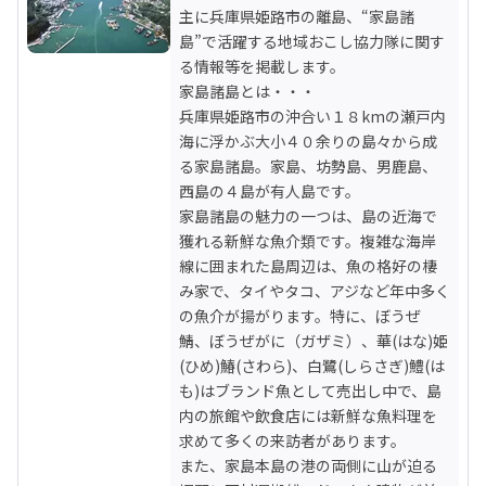
主に兵庫県姫路市の離島、“家島諸
島”で活躍する地域おこし協力隊に関す
る情報等を掲載します。

家島諸島とは・・・

兵庫県姫路市の沖合い１８kmの瀬戸内
海に浮かぶ大小４０余りの島々から成
る家島諸島。家島、坊勢島、男鹿島、
西島の４島が有人島です。

家島諸島の魅力の一つは、島の近海で
獲れる新鮮な魚介類です。複雑な海岸
線に囲まれた島周辺は、魚の格好の棲
み家で、タイやタコ、アジなど年中多く
の魚介が揚がります。特に、ぼうぜ
鯖、ぼうぜがに（ガザミ）、華(はな)姫
(ひめ)鰆(さわら)、白鷺(しらさぎ)鱧(は
も)はブランド魚として売出し中で、島
内の旅館や飲食店には新鮮な魚料理を
求めて多くの来訪者があります。

また、家島本島の港の両側に山が迫る