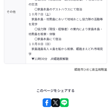
の交流

　　〇家島本島のゲストハウスにて宿泊

その他
１０月７日（土）

　家島本島・坊勢島において地域おこし協力隊の活動等
を見学

　　〇協力隊（現役・経験者）の案内により家島本島・
坊勢島を視察・体験

　　〇家島本島にて宿泊

１０月８日（日）

　家島諸島有人４島を船から視察、姫路まえどれ市場見
学

　▼11時30分　JR姫路駅解散
姫路市ひめじ創生戦略室
このページをシェアする