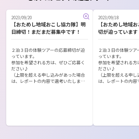
2023/09/20
2023/09/18
【おためし地域おこし協力隊】明
【おためし地域お
日締切！まだまだ募集中です！
切が迫っています
２泊３日の体験ツアーの応募締切が迫
２泊３日の体験ツア
っています。

っています。

参加を希望される方は、ぜひご応募く
参加を希望される方
ださい♪

ださい♪

（上限を超える申し込みがあった場合
（上限を超える申し
は、レポートの内容で選考いたしま
は、レポートの内容
す。）

す。）

https://www.city.himeji.lg.jp/shisei/0
https://www.city.him
000018330.html
000018330.html