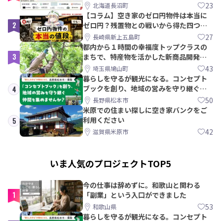
【8/21〆】
23
北海道長沼町
【コラム】空き家のゼロ円物件は本当に
2
ゼロ円？残置物との戦いから得た四つの
教訓｜新上五島町
27
長崎県新上五島町
都内から１時間の幸福度トップクラスの
3
まちで、特産物を活かした新商品開発＆
PRメンバー募集！
43
埼玉県鳩山町
暮らしを守るが観光になる。コンセプト
ブックを創り、地域の営みを守り継ぐ仲
4
間を集めませんか？
50
長野県松本市
米原での住まい探しに空き家バンクをご
利用ください
5
42
滋賀県米原市
いま人気のプロジェクトTOP5
今の仕事は辞めずに。和歌山と関わる
1
「副業」という入口ができました
53
和歌山県
暮らしを守るが観光になる。コンセプト