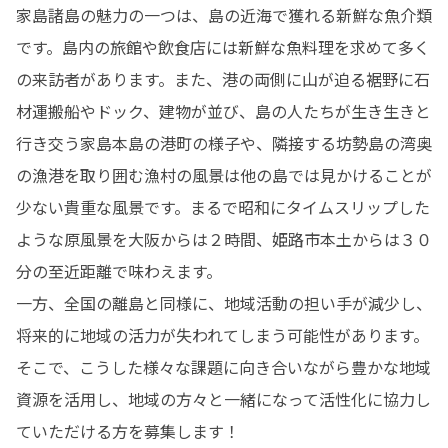
家島諸島の魅力の一つは、島の近海で獲れる新鮮な魚介類
です。島内の旅館や飲食店には新鮮な魚料理を求めて多く
の来訪者があります。また、港の両側に山が迫る裾野に石
材運搬船やドック、建物が並び、島の人たちが生き生きと
行き交う家島本島の港町の様子や、隣接する坊勢島の湾奥
の漁港を取り囲む漁村の風景は他の島では見かけることが
少ない貴重な風景です。まるで昭和にタイムスリップした
ような原風景を大阪からは２時間、姫路市本土からは３０
分の至近距離で味わえます。

一方、全国の離島と同様に、地域活動の担い手が減少し、
将来的に地域の活力が失われてしまう可能性があります。 
そこで、こうした様々な課題に向き合いながら豊かな地域
資源を活用し、地域の方々と一緒になって活性化に協力し
ていただける方を募集します！