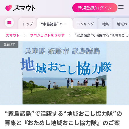
新規登録/ログイン
トップ
“家島諸島”で活
ランキング
特集
地域お
躍する“地域おこ
の求人
し協力隊”の募集
を集め
と『おためし地域
事内容
スマウト
プロジェクトをさがす
“家島諸島”で活躍する“地域おこ
おこし協力隊』の
を比較
ご案内！
合った
けよう
募集終了
“家島諸島”で活躍する“地域おこし協力隊”の
募集と『おためし地域おこし協力隊』のご案