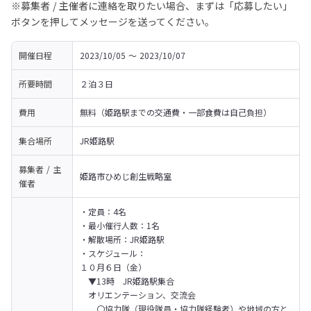
※募集者 / 主催者に連絡を取りたい場合、まずは「応募したい」
ボタンを押してメッセージを送ってください。
開催日程
2023/10/05 〜 2023/10/07
所要時間
２泊３日
費用
無料（姫路駅までの交通費・一部食費は自己負担）
集合場所
JR姫路駅
募集者 / 主
姫路市ひめじ創生戦略室
催者
・定員：4名

・最小催行人数：1名

・解散場所：JR姫路駅

・スケジュール：

１０月６日（金）

　▼13時　JR姫路駅集合

　オリエンテーション、交流会

　　〇協力隊（現役隊員・協力隊経験者）や地域の方と