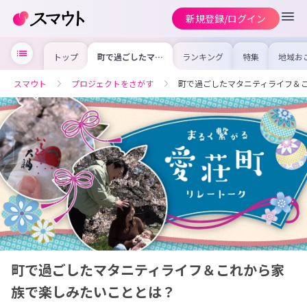
新規登録/ログイン
トップ
町で過ごしたマタ
ランキング
特集
地域お
ニティライフ＆こ
の求人
れから家族で楽し
を集め
みたいこととは？
事内容
スマウト
プロジェクトをさがす
町で過ごしたマタニティライフ＆
を比較
合った
けよう
町で過ごしたマタニティライフ＆これから家
族で楽しみたいこととは？