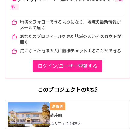
料
地域を
フォロー
できるようになり、
地域の最新情報
が
メールで届く
あなたのプロフィールを見た地域の人から
スカウトが
届く
気になった地域の人に
直接チャット
することができる
ログイン/ユーザー登録する
このプロジェクトの地域
滋賀県
愛荘町
人口
2.14万人