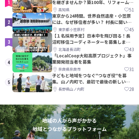
1
を継ぎませんか？築100年、リフォームか
ら約10年！
51
高知県
東京から24時間。世界自然遺産・小笠原
2
には、なぜ移住者が多い？ 村長に聞いて
みた
45
東京都小笠原村
【１名採用予定】日本中を飛び回る！長
3
沼町移住コーディネーターを募集しま
す！
43
北海道長沼町
「LocalCoop大和高原プロジェクト」事
業開発担当者を募集
4
31
奈良県奈良市
子どもと地域をつなぐ"つなぎ役"を募
集。山ノ内町で、最初で最後の新しい学
5
校づくりを一緒に
28
長野県山ノ内町
地域の人から声がかかる
地域とつながるプラットフォーム