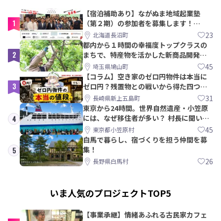
【宿泊補助あり】ながぬま地域起業塾
1
（第２期）の参加者を募集します！
【8/21〆】
23
北海道長沼町
都内から１時間の幸福度トップクラスの
2
まちで、特産物を活かした新商品開発＆
PRメンバー募集！
45
埼玉県鳩山町
【コラム】空き家のゼロ円物件は本当に
3
ゼロ円？残置物との戦いから得た四つの
教訓｜新上五島町
31
長崎県新上五島町
東京から24時間。世界自然遺産・小笠原
には、なぜ移住者が多い？ 村長に聞いて
4
みた
45
東京都小笠原村
白馬で暮らし、宿づくりを担う仲間を募
集！
5
26
長野県白馬村
いま人気のプロジェクトTOP5
【事業承継】情緒あふれる古民家カフェ