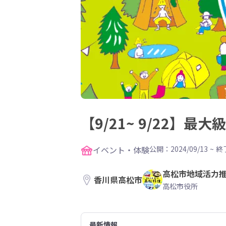
【9/21~ 9/22】
イベント・体験
公開：2024/09/13
~
終了
高松市地域活力
香川県高松市
高松市役所
最新情報