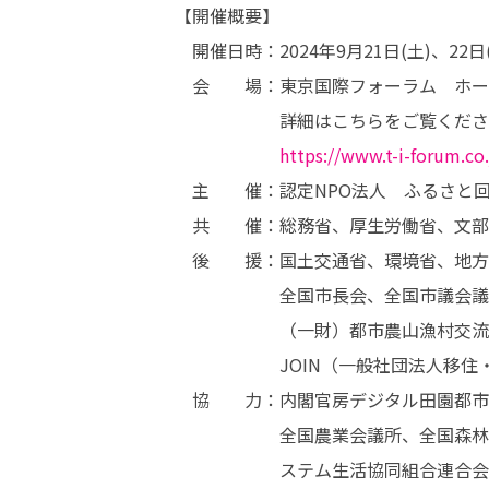
【開催概要】

　開催日時：2024年9月21日(土)、22日(日)
　会　　場：東京国際フォーラム　ホー
　　　　　　詳細はこちらをご覧くださ
https://www.t-i-forum.co.
　主　　催：認定NPO法人　ふるさと回
　共　　催：総務省、厚生労働省、文部
　後　　援：国土交通省、環境省、地方
　　　　　　全国市長会、全国市議会議
　　　　　　（一財）都市農山漁村交流
　　　　　　JOIN（一般社団法人移住
　協　　力：内閣官房デジタル田園都市
　　　　　　全国農業会議所、全国森林
　　　　　　ステム生活協同組合連合会