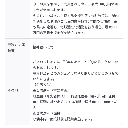
り、事業を承継して開業される際に、最大100万円の補
助金が支給されます。
その他、地域おこし協力隊支援制度：福井県では、県内
で活動した地域おこし協力隊が概ね3年間の任期終了後
も県内に定着し、地域活性化活動を行う場合、最大100
万円の定着支援金が支給されます。
募集者 / 主
福井県小浜市
催者
ご応募される方は「♡興味ある」と「👆応募したい」か
らお願いします。

募集担当者とのカジュアルなやり取りからはじめさせて
いただきます。
【選考方法】

その他
第１次選考（書類審査）

履歴書（厚労省様式）、職務経歴書（書式自由）住民
票、活動方針や進め方（A4用紙で様式自由、1000字以
内）
第２次選考（面接）

小浜市内で面接試験を随時実施します。