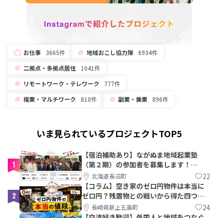
お仕事
3665件
地域おこし協力隊
6934件
二拠点・多拠点居住
1041件
リモートワーク・テレワーク
777件
複業・マルチワーク
810件
副業・兼業
896件
いま見られているプロジェクトTOP5
【宿泊補助あり】ながぬま地域起業塾
1
（第２期）の参加者を募集します！
【8/21〆】
22
北海道長沼町
【コラム】空き家のゼロ円物件は本当に
2
ゼロ円？残置物との戦いから得た四つの
教訓｜新上五島町
24
長崎県新上五島町
【交流好き歓迎】外国人と地域をつなぐ