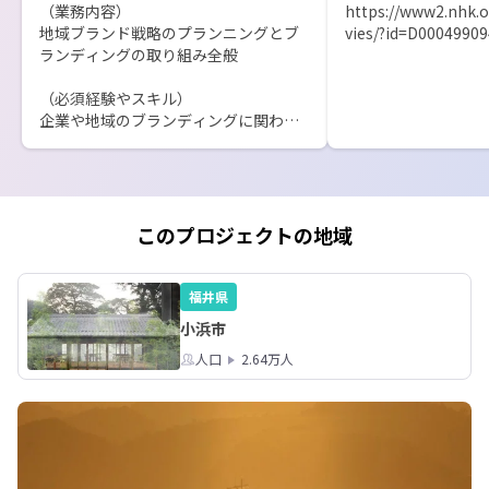
（業務内容）

https://www2.nhk.o
地域ブランド戦略のプランニングとブ
vies/?id=D0004990
ランディングの取り組み全般

（必須経験やスキル）

企業や地域のブランディングに関わっ
てきた経験（職務経歴書に記載してく
ださい。）

↑↑↑

一部の特産品のブランド化ではありま
せん。

このプロジェクトの地域
「コーポレートブランド」や「地域ブ
ランド」の用語をご参考ください。

福井県
（あれば歓迎する経験やスキル）

小浜市
特に地域とのコミュニケーションや地
域活動の経験など（職務経歴書に記載
人口
2.64万人
してください。）

【選考方法】

第１次選考（書類審査）
