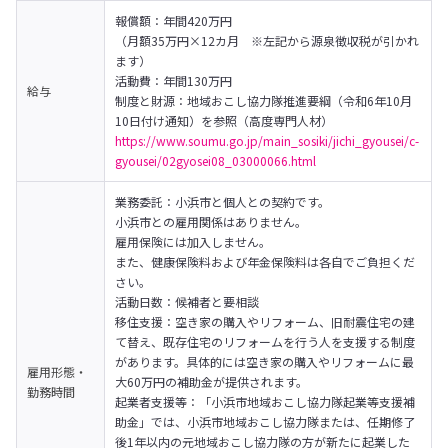
報償額：年間420万円

（月額35万円×12カ月　※左記から源泉徴収税が引かれ
ます）
活動費：年間130万円
給与
制度と財源：地域おこし協力隊推進要綱（令和6年10月
https://www.soumu.go.jp/main_sosiki/jichi_gyousei/c-
gyousei/02gyosei08_03000066.html
業務委託：小浜市と個人との契約です。

小浜市との雇用関係はありません。

雇用保険には加入しません。

また、健康保険料および年金保険料は各自でご負担くだ
さい。
活動日数：候補者と要相談
移住支援：空き家の購入やリフォーム、旧耐震住宅の建
て替え、既存住宅のリフォームを行う人を支援する制度
があります。具体的には空き家の購入やリフォームに最
雇用形態・
大60万円の補助金が提供されます。
勤務時間
起業者支援等：「小浜市地域おこし協力隊起業等支援補
助金」では、小浜市地域おこし協力隊または、任期修了
後1年以内の元地域おこし協力隊の方が新たに起業した