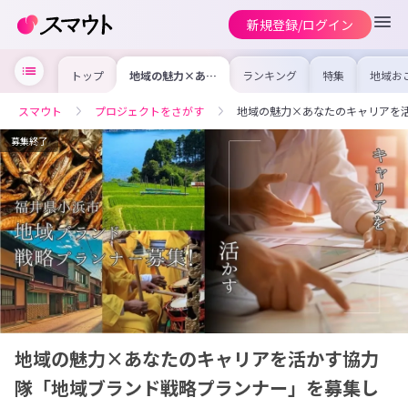
新規登録/ログイン
トップ
地域の魅力×あな
ランキング
特集
地域お
たのキャリアを活
の求人
かす協力隊「地域
を集め
ブランド戦略プラ
事内容
スマウト
プロジェクトをさがす
地域の魅力×あなたのキャリアを
ンナー」を募集し
を比較
ます！
合った
けよう
募集終了
地域の魅力×あなたのキャリアを活かす協力
隊「地域ブランド戦略プランナー」を募集し