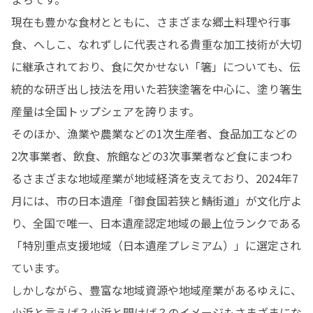
現在も豊かな食材とともに、さまざまな郷土料理や行事
食、へしこ、なれずしに代表される貴重な加工技術が大切
に継承されており、食に欠かせない「箸」についても、伝
統的な研ぎ出し技法を用いた若狭塗箸を中心に、塗り箸生
産量は全国トップシェアを誇ります。

そのほか、漁業や農業などの1次生産者、食品加工などの
2次事業者、飲食、旅館などの3次事業者など食にまつわ
るさまざまな地域産業が地域経済を支えており、2024年7
月には、市の日本遺産「御食国若狭と鯖街道」が文化庁よ
り、全国で唯一、日本遺産認定地域の最上位ランクである
「特別重点支援地域（日本遺産プレミアム）」に選定され
ています。

しかしながら、豊富な地域資源や地域産業があるゆえに、
小浜と言えば？小浜と聞けば？のイメージもさまざまにな