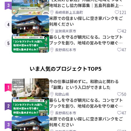
3
地域おこし協力隊募集｜五島列島新上五
島町
121
長崎県新上五島町
米原での住まい探しに空き家バンクをご
利用ください
4
42
滋賀県米原市
暮らしを守るが観光になる。コンセプト
ブックを創り、地域の営みを守り継ぐ仲
5
間を集めませんか？
47
長野県松本市
いま人気のプロジェクトTOP5
今の仕事は辞めずに。和歌山と関わる
1
「副業」という入口ができました
50
和歌山県
暮らしを守るが観光になる。コンセプト
2
ブックを創り、地域の営みを守り継ぐ仲
間を集めませんか？
47
長野県松本市
米原での住まい探しに空き家バンクをご
3
利用ください