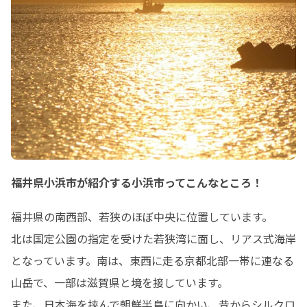
・履歴書（厚労省様式）

・職務経歴書（書式自由）

・住民票

・活動方針や進め方（A4用紙で様式自
由、1000字以内）

第２次選考（面接）

・小浜市内で面接試験を随時実施しま
す。
福井県小浜市が紹介する小浜市ってこんなところ！
福井県の南西部、若狭のほぼ中央に位置しています。

北は国定公園の指定を受けた若狭湾に面し、リアス式海岸
となっています。南は、東西に走る京都北部一帯に連なる
山岳で、一部は滋賀県と境を接しています。

また、日本海を挟んで朝鮮半島に向かい、昔からシルクロ