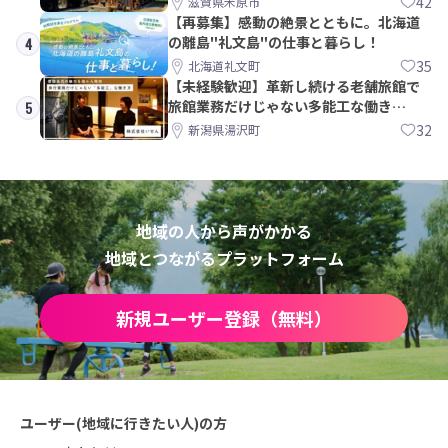
42
滋賀県米原市
【再募集】感動の絶景とともに。北海道
の離島"礼文島"の仕事と暮らし！
4
35
北海道礼文町
【未経験歓迎】革新し続ける老舗旅館で
旅館業務だけじゃない多能工な働き
5
方。 株式会社いせん
32
新潟県湯沢町
地域の人から声がかかる
地域とつながるプラットフォーム
新規ユーザー登録（無料）
ユーザー(地域に行きたい人)の方