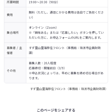
所要時間
19:00～20:30（90分）
無料（ただし、通信にかかる費用は各自でご負担くださ
費用
い）
オンライン（Zoom）

集合場所
※「興味ある」または「応募したい」ボタンを押してい
ただいた方に、お申込フォームのURLをご案内します。
募集者 / 主
すず里山里海移住フロント（事務局：珠洲市企画財政
催者
課）
募集人数：20人程度

応募締切：開催前日（3/9）

その他
※申込状況によっては、早めに募集を締め切る場合があ
ります。
すず里山里海移住フロント（事務局：珠洲市企画財政課）
このページをシェアする