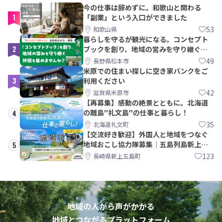
今の仕事は辞めずに。和歌山と関わる
1
「副業」という入口ができました
53
和歌山県
暮らしを守るが観光になる。コンセプト
2
ブックを創り、地域の営みを守り継ぐ仲
間を集めませんか？
49
長野県松本市
米原での住まい探しに空き家バンクをご
3
利用ください
42
滋賀県米原市
【再募集】感動の絶景とともに。北海道
の離島"礼文島"の仕事と暮らし！
4
35
北海道礼文町
【交流好き歓迎】外国人と地域をつなぐ
地域おこし協力隊募集｜五島列島新上五
5
島町
123
長崎県新上五島町
地域の人から声がかかる
地域とつながるプラットフォーム