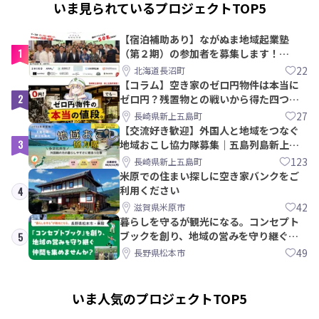
いま見られているプロジェクトTOP5
【宿泊補助あり】ながぬま地域起業塾
1
（第２期）の参加者を募集します！
【8/21〆】
22
北海道長沼町
【コラム】空き家のゼロ円物件は本当に
2
ゼロ円？残置物との戦いから得た四つの
教訓｜新上五島町
27
長崎県新上五島町
【交流好き歓迎】外国人と地域をつなぐ
3
地域おこし協力隊募集｜五島列島新上五
島町
123
長崎県新上五島町
米原での住まい探しに空き家バンクをご
利用ください
4
42
滋賀県米原市
暮らしを守るが観光になる。コンセプト
ブックを創り、地域の営みを守り継ぐ仲
5
間を集めませんか？
49
長野県松本市
いま人気のプロジェクトTOP5