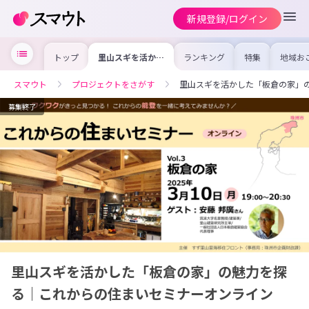
新規登録/ログイン
トップ
里山スギを活かし
ランキング
特集
地域お
た「板倉の家」の
の求人
魅力を探る｜これ
を集め
からの住まいセミ
事内容
スマウト
プロジェクトをさがす
里山スギを活かした「板倉の家」の
ナーオンライン
を比較
Vol.3
合った
けよう
募集終了
里山スギを活かした「板倉の家」の魅力を探
る｜これからの住まいセミナーオンライン