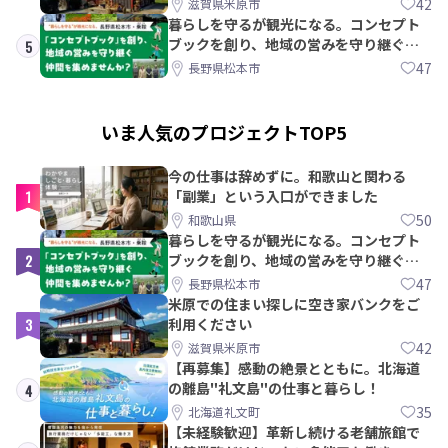
42
滋賀県米原市
暮らしを守るが観光になる。コンセプト
ブックを創り、地域の営みを守り継ぐ仲
5
間を集めませんか？
47
長野県松本市
いま人気のプロジェクトTOP5
今の仕事は辞めずに。和歌山と関わる
1
「副業」という入口ができました
50
和歌山県
暮らしを守るが観光になる。コンセプト
2
ブックを創り、地域の営みを守り継ぐ仲
間を集めませんか？
47
長野県松本市
米原での住まい探しに空き家バンクをご
3
利用ください
42
滋賀県米原市
【再募集】感動の絶景とともに。北海道
の離島"礼文島"の仕事と暮らし！
4
35
北海道礼文町
【未経験歓迎】革新し続ける老舗旅館で