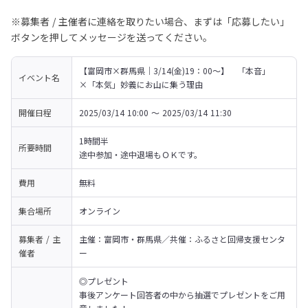
※募集者 / 主催者に連絡を取りたい場合、まずは「応募したい」
ボタンを押してメッセージを送ってください。
【富岡市×群馬県｜3/14(金)19：00～】　「本音」
イベント名
×「本気」妙義にお山に集う理由
開催日程
2025/03/14 10:00 〜 2025/03/14 11:30
1時間半

所要時間
途中参加・途中退場もＯＫです。
費用
無料
集合場所
オンライン
募集者 / 主
主催：富岡市・群馬県／共催：ふるさと回帰支援センタ
催者
ー
◎プレゼント

事後アンケート回答者の中から抽選でプレゼントをご用