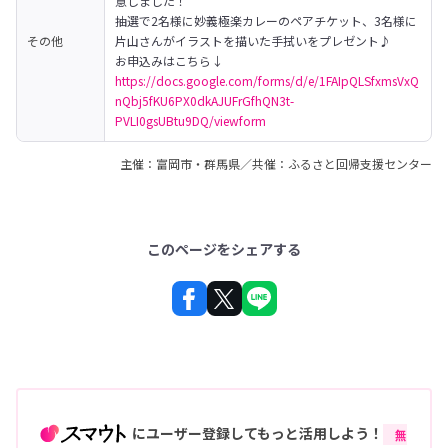
意しました！　　　
抽選で2名様に妙義極楽カレーのペアチケット、3名様に
その他
片山さんがイラストを描いた手拭いをプレゼント♪
https://docs.google.com/forms/d/e/1FAIpQLSfxmsVxQ
nQbj5fKU6PX0dkAJUFrGfhQN3t-
PVLI0gsUBtu9DQ/viewform
主催：富岡市・群馬県／共催：ふるさと回帰支援センター
このページをシェアする
にユーザー登録してもっと活用しよう！
無