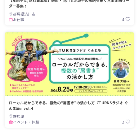
【年齢不問/正社員募集】群馬・渋川で赤城牛の販路を拓く営業企画リー
ダー募集！
群馬県渋川市
4
お仕事
ローカルだからできる、複数の“肩書き”の活かし方『TURNSラジオ ぐ
んま局』vol.4
群馬県
2
イベント・体験