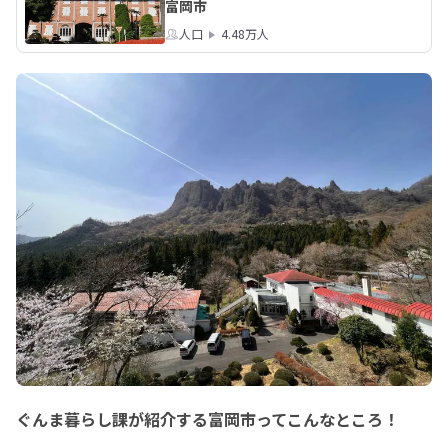
富岡市
本イベントのお申込みはこちら↓

人口
4.48万人
https://forms.gle/VteAA9wSau1SYpe
89
ぐんま暮らし課が紹介する富岡市ってこんなところ！