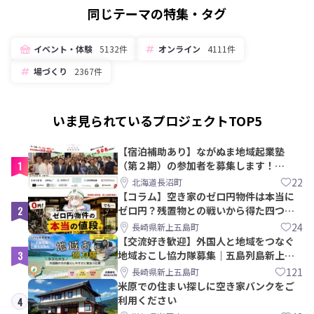
同じテーマの特集・タグ
イベント・体験
5132件
オンライン
4111件
場づくり
2367件
いま見られているプロジェクトTOP5
【宿泊補助あり】ながぬま地域起業塾
1
（第２期）の参加者を募集します！
【8/21〆】
22
北海道長沼町
【コラム】空き家のゼロ円物件は本当に
2
ゼロ円？残置物との戦いから得た四つの
教訓｜新上五島町
24
長崎県新上五島町
【交流好き歓迎】外国人と地域をつなぐ
3
地域おこし協力隊募集｜五島列島新上五
島町
121
長崎県新上五島町
米原での住まい探しに空き家バンクをご
利用ください
4