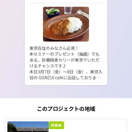
東京在住のみなさん必見！

本セミナーのプレゼント（抽選）でも
ある、妙義極楽カリーが東京でいただ
けるチャンスです♪

本日3月7日（金）～8日（金）、東京入
谷の GONZUI caféに出店しておりま
す！

一度食べたらやみつきになること間違
いなし◎

ぜひ、足をお運びください♪

このプロジェクトの地域
詳細はこちら↓

https://www.instagram.com/itononi
wa_plus/

群馬県