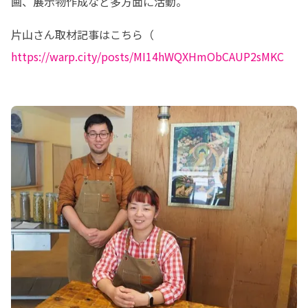
画、展示物作成など多方面に活動。
片山さん取材記事はこちら（　
https://warp.city/posts/MI14hWQXHmObCAUP2sMKC