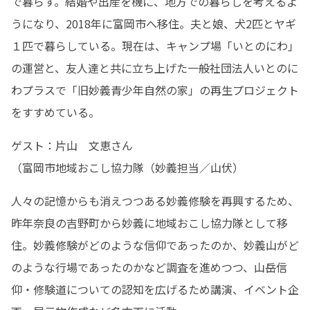
で暮らす。結婚や出産を機に、地方での暮らしを考えるよ
うになり、2018年に富岡市へ移住。夫と娘、犬2匹とヤギ
１匹で暮らしている。現在は、キャンプ場「いとのにわ」
の運営と、友人達と共に立ち上げた一般社団法人いとのに
わプラスで「旧妙義青少年自然の家」の再生プロジェクト
をすすめている。
ゲスト：片山　文恵さん

（富岡市地域おこし協力隊（妙義担当／山伏）
人々の記憶からも消えつつある妙義修験を再興するため、
昨年奈良の吉野町から妙義に地域おこし協力隊として移
住。妙義修験がどのような信仰であったのか、妙義山がど
のような行場であったのかなど調査を進めつつ、山岳信
仰・修験道についての認知を広げるため講演、イベント企