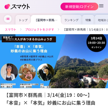
新規登録/ログイン
トップ
【富岡市×群馬県
ランキング
特集
地域お
｜3/14(金)19：
の求人
00～】 「本
を集め
音」×「本気」妙
事内容
スマウト
プロジェクトをさがす
【富岡市×群馬県｜3/14(金)1
義にお山に集う理
を比較
由
合った
けよう
募集終了
【富岡市×群馬県｜3/14(金)19：00～】
「本音」×「本気」妙義にお山に集う理由