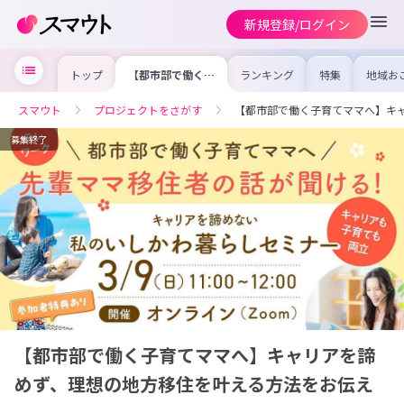
新規登録/ログイン
トップ
【都市部で働く子
ランキング
特集
地域お
育てママへ】キャ
の求人
リアを諦めず、理
を集め
想の地方移住を叶
事内容
スマウト
プロジェクトをさがす
【都市部で働く子育てママへ】キ
える方法をお伝え
を比較
します！
合った
けよう
募集終了
【都市部で働く子育てママへ】キャリアを諦
めず、理想の地方移住を叶える方法をお伝え