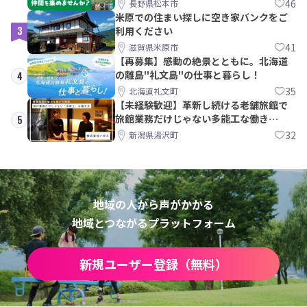
間を集めませんか？
46
長野県松本市
米原での住まい探しに空き家バンクをご
3
利用ください
41
滋賀県米原市
【再募集】感動の絶景とともに。北海道
の離島"礼文島"の仕事と暮らし！
4
35
北海道礼文町
【未経験歓迎】革新し続ける老舗旅館で
旅館業務だけじゃない多能工な働き
5
方。 株式会社いせん
32
新潟県湯沢町
地域の人から声がかかる
地域とつながるプラットフォーム
新規ユーザー登録（無料）