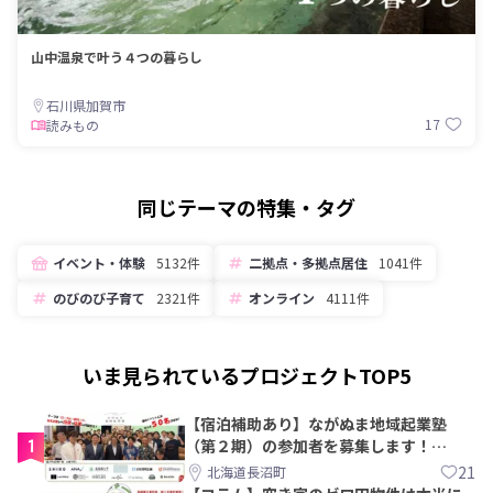
山中温泉で叶う４つの暮らし
石川県加賀市
17
読みもの
同じテーマの特集・タグ
イベント・体験
5132件
二拠点・多拠点居住
1041件
のびのび子育て
2321件
オンライン
4111件
いま見られているプロジェクトTOP5
【宿泊補助あり】ながぬま地域起業塾
1
（第２期）の参加者を募集します！
【8/21〆】
21
北海道長沼町