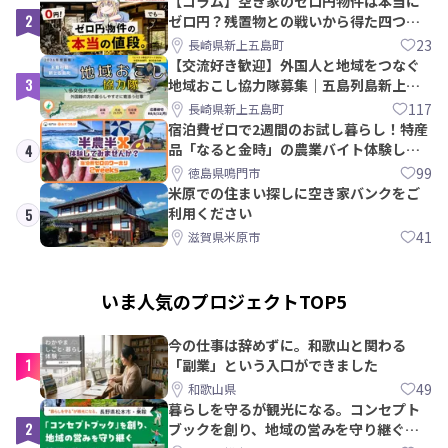
【コラム】空き家のゼロ円物件は本当に
2
ゼロ円？残置物との戦いから得た四つの
教訓｜新上五島町
23
長崎県新上五島町
【交流好き歓迎】外国人と地域をつなぐ
3
地域おこし協力隊募集｜五島列島新上五
島町
117
長崎県新上五島町
宿泊費ゼロで2週間のお試し暮らし！特産
品「なると金時」の農業バイト体験して
4
みませんか？
99
徳島県鳴門市
米原での住まい探しに空き家バンクをご
利用ください
5
41
滋賀県米原市
いま人気のプロジェクトTOP5
今の仕事は辞めずに。和歌山と関わる
1
「副業」という入口ができました
49
和歌山県
暮らしを守るが観光になる。コンセプト
2
ブックを創り、地域の営みを守り継ぐ仲