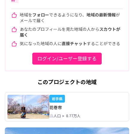
地域を
フォロー
できるようになり、
地域の最新情報
が
メールで届く
あなたのプロフィールを見た地域の人から
スカウトが
届く
気になった地域の人に
直接チャット
することができる
ログイン/ユーザー登録する
このプロジェクトの地域
岩手県
花巻市
人口
8.77万人