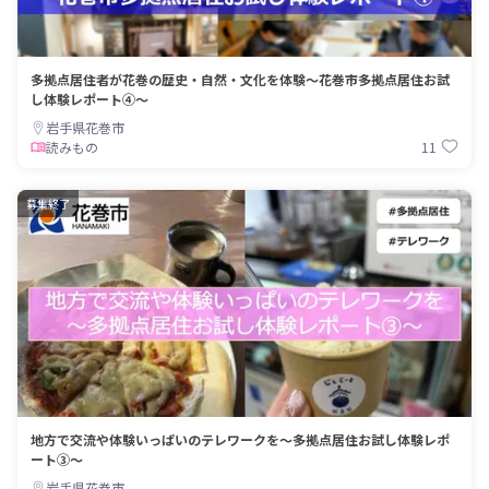
多拠点居住者が花巻の歴史・自然・文化を体験～花巻市多拠点居住お試
し体験レポート④～
岩手県花巻市
11
読みもの
募集終了
地方で交流や体験いっぱいのテレワークを～多拠点居住お試し体験レポ
ート③～
岩手県花巻市