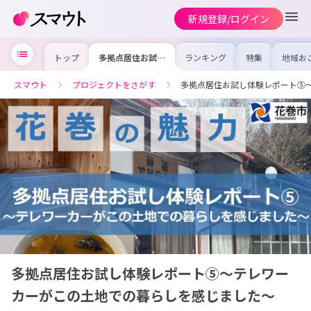
新規登録/ログイン
トップ
多拠点居住お試し
ランキング
特集
地域お
体験レポート⑤～
の求人
テレワーカーがこ
を集め
の土地での暮らし
事内容
スマウト
プロジェクトをさがす
多拠点居住お試し体験レポート⑤
を感じました～
を比較
合った
けよう
多拠点居住お試し体験レポート⑤～テレワー
カーがこの土地での暮らしを感じました～