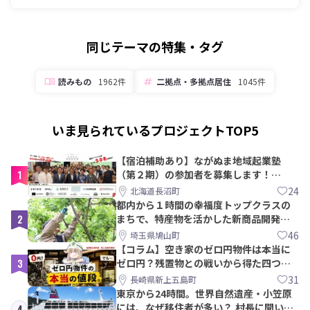
同じテーマの特集・タグ
読みもの
1962件
二拠点・多拠点居住
1045件
いま見られているプロジェクトTOP5
【宿泊補助あり】ながぬま地域起業塾
1
（第２期）の参加者を募集します！
【8/21〆】
24
北海道長沼町
都内から１時間の幸福度トップクラスの
2
まちで、特産物を活かした新商品開発＆
PRメンバー募集！
46
埼玉県鳩山町
【コラム】空き家のゼロ円物件は本当に
3
ゼロ円？残置物との戦いから得た四つの
教訓｜新上五島町
31
長崎県新上五島町
東京から24時間。世界自然遺産・小笠原
には、なぜ移住者が多い？ 村長に聞いて
4