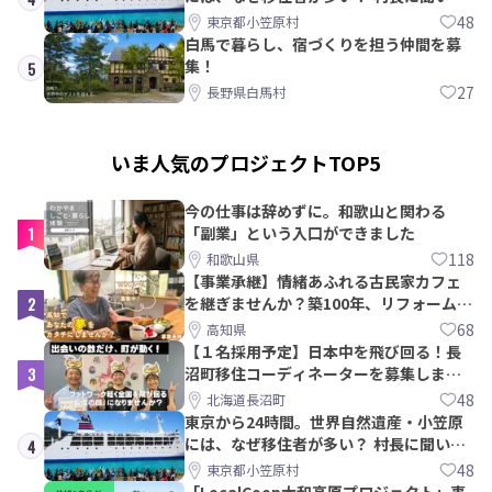
みた
48
東京都小笠原村
白馬で暮らし、宿づくりを担う仲間を募
集！
5
27
長野県白馬村
いま人気のプロジェクトTOP5
今の仕事は辞めずに。和歌山と関わる
1
「副業」という入口ができました
118
和歌山県
【事業承継】情緒あふれる古民家カフェ
2
を継ぎませんか？築100年、リフォームか
ら約10年！
68
高知県
【１名採用予定】日本中を飛び回る！長
3
沼町移住コーディネーターを募集しま
す！
48
北海道長沼町
東京から24時間。世界自然遺産・小笠原
には、なぜ移住者が多い？ 村長に聞いて
4
みた
48
東京都小笠原村