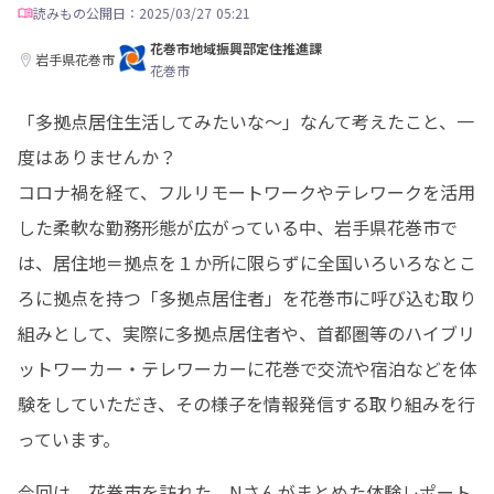
読みもの
公開日：2025/03/27 05:21
花巻市地域振興部定住推進課
岩手県花巻市
花巻市
「多拠点居住生活してみたいな～」なんて考えたこと、一
度はありませんか？

コロナ禍を経て、フルリモートワークやテレワークを活用
した柔軟な勤務形態が広がっている中、岩手県花巻市で
は、居住地＝拠点を１か所に限らずに全国いろいろなとこ
ろに拠点を持つ「多拠点居住者」を花巻市に呼び込む取り
組みとして、実際に多拠点居住者や、首都圏等のハイブリ
ットワーカー・テレワーカーに花巻で交流や宿泊などを体
験をしていただき、その様子を情報発信する取り組みを行
っています。
今回は、花巻市を訪れた、Nさんがまとめた体験レポート