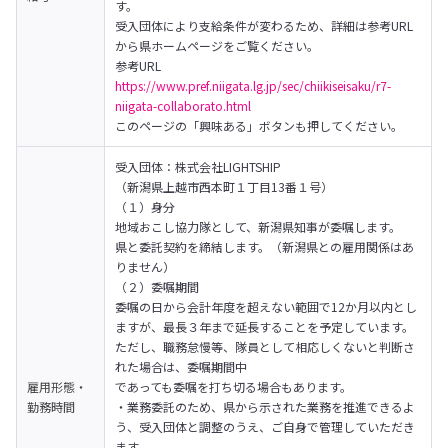
す。
受入団体により支給条件が変わるため、詳細は参考URL
から県ホームページをご覧ください。

参考URL	
https://www.pref.niigata.lg.jp/sec/chiikiseisaku/r7-
niigata-collaborato.html
このページの「興味ある」ボタンも押してください。
受入団体：株式会社LIGHTSHIP

（新潟県上越市西本町１丁目13番１号）
（１）身分

地域おこし協力隊として、新潟県知事が委嘱します。

県と委託契約を締結します。（新潟県との雇用関係はあ
りません）

（２）委嘱期間

委嘱の日から会計年度を超えない範囲で12か月以内とし
ますが、最長３年まで延長することを予定しています。

ただし、職務怠慢等、隊員として相応しくないと判断さ
れた場合は、委嘱期間中

雇用形態・
であっても委嘱を打ち切る場合もあります。
勤務時間
・業務委託のため、県から示された業務を推進できるよ
う、受入団体と調整のうえ、ご自身で管理していただき
ます。　
