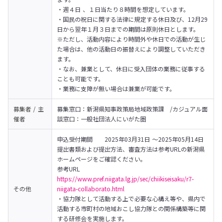
・週４日 、１日当たり８時間を想定しています。

・国民の祝日に関する法律に規定する休日及び、12月29
日から翌年１月３日までの期間は原則休日とします。

※ただし、活動内容により時間外や休日での活動が生じ
た場合は、他の活動日の振替えにより調整していただき
ます。

・なお、兼業として、休日に受入団体の業務に従事する
ことも可能です。

・業務に支障が無い場合は兼業が可能です。
募集者 / 主
募集窓口：新潟県知事政策局地域政策課　/カジュアル面
催者
談窓口：一般社団法人にいがた圏
申込受付期間	2025年03月31日 ～2025年05月14日

提出書類および提出方法、審査方法は参考URLの新潟県
ホームページをご確認ください。
https://www.pref.niigata.lg.jp/sec/chiikiseisaku/r7-
その他
niigata-collaborato.html
・協力隊として活動する上で必要な心構え等や、県内で
活動する市町村の地域おこし協力隊との関係構築等に関
する研修会を実施します。
