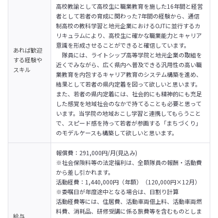
高校教諭として高校生に職業教育を施した16年間と経営
者として若者の育成に関わった7年間の経験から、通信
制高校の教科学習と地元企業におけるOJTに並行するカ
リキュラムにより、高校生に確かな職業能力とキャリア
意識を形成させることができると確信しています。

あれば歓迎
　隊員には、ライトシップ高等学院と地元企業の取組を
する経験や
近くでみながら、広く県内へ普及できる汎用性の高い職
スキル
業教育を内包するキャリア教育のシステム構築を進め、
結果として若者の県内定着を図って欲しいと思います。

また、若者の県内定着には、社会的にも精神的にも充足
した感覚を地域社会のなかで持てることも必要と思って
います。当学院の地域おこし学習と連携してもらうこと
で、スピード感を持って若者が参画する「まちづくり」
のモデルケースも構築して欲しいと思います。
報償費：291,000円/月(見込み)

※社会保険料等の法定福利は、全額隊員の報酬・活動費
から差し引かれます。
活動経費：1,440,000円（年額）（120,000円×12月）

※委嘱日が年度途中となる場合は、日割り計算

活動経費等には、住居費、活動車両借上料、活動車両燃
料費、消耗品、研修受講に係る旅費等を含むものとしま
給与