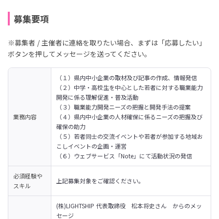
募集要項
※募集者 / 主催者に連絡を取りたい場合、まずは「応募したい」
ボタンを押してメッセージを送ってください。
（１）県内中小企業の取材及び記事の作成、情報発信

（２）中学・高校生を中心とした若者に対する職業能力
開発に係る理解促進・普及活動

（３）職業能力開発ニーズの把握と開発手法の提案

業務内容
（４）県内中小企業の人材確保に係るニーズの把握及び
確保の助力

（５）若者同士の交流イベントや若者が参加する地域お
こしイベントの企画・運営

（６）ウェブサービス「Note」にて活動状況の発信
必須経験や
上記募集対象をご確認ください。
スキル
(株)LIGHTSHIP 代表取締役　松本将史さん　からのメッ
セージ