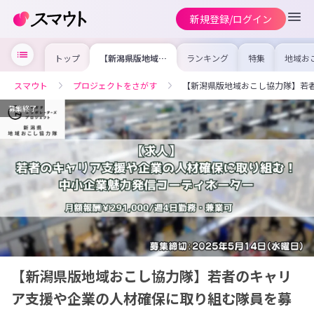
新規登録/ログイン
トップ
【新潟県版地域お
ランキング
特集
地域お
こし協力隊】若者
の求人
のキャリア支援や
を集め
企業の人材確保に
事内容
スマウト
プロジェクトをさがす
【新潟県版地域おこし協力隊】若
取り組む隊員を募
を比較
集
合った
けよう
募集終了
【新潟県版地域おこし協力隊】若者のキャリ
ア支援や企業の人材確保に取り組む隊員を募