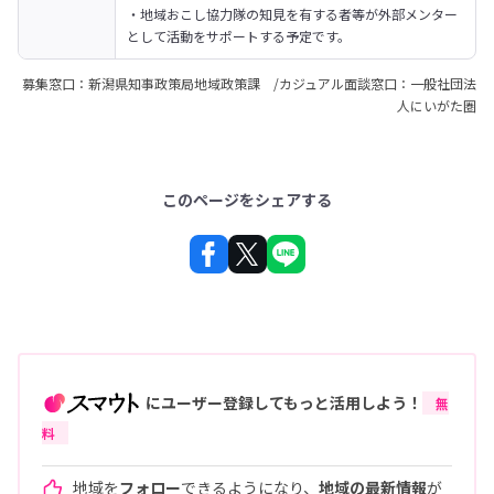
・地域おこし協力隊の知見を有する者等が外部メンター
として活動をサポートする予定です。
募集窓口：新潟県知事政策局地域政策課 /カジュアル面談窓口：一般社団法
人にいがた圏
このページをシェアする
にユーザー登録してもっと活用しよう！
無
料
地域を
フォロー
できるようになり、
地域の最新情報
が