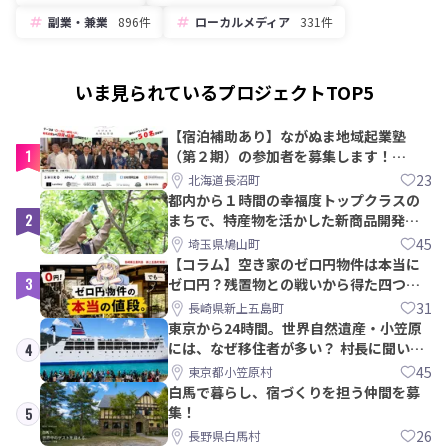
副業・兼業
896件
ローカルメディア
331件
いま見られているプロジェクトTOP5
【宿泊補助あり】ながぬま地域起業塾
1
（第２期）の参加者を募集します！
【8/21〆】
23
北海道長沼町
都内から１時間の幸福度トップクラスの
2
まちで、特産物を活かした新商品開発＆
PRメンバー募集！
45
埼玉県鳩山町
【コラム】空き家のゼロ円物件は本当に
3
ゼロ円？残置物との戦いから得た四つの
教訓｜新上五島町
31
長崎県新上五島町
東京から24時間。世界自然遺産・小笠原
には、なぜ移住者が多い？ 村長に聞いて
4
みた
45
東京都小笠原村
白馬で暮らし、宿づくりを担う仲間を募
集！
5
26
長野県白馬村