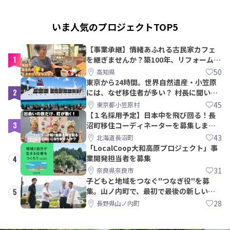
いま人気のプロジェクトTOP5
【事業承継】情緒あふれる古民家カフェ
1
を継ぎませんか？築100年、リフォームか
ら約10年！
50
高知県
東京から24時間。世界自然遺産・小笠原
2
には、なぜ移住者が多い？ 村長に聞いて
みた
45
東京都小笠原村
【１名採用予定】日本中を飛び回る！長
3
沼町移住コーディネーターを募集しま
す！
43
北海道長沼町
「LocalCoop大和高原プロジェクト」事
業開発担当者を募集
4
31
奈良県奈良市
子どもと地域をつなぐ"つなぎ役"を募
集。山ノ内町で、最初で最後の新しい学
5
校づくりを一緒に
28
長野県山ノ内町