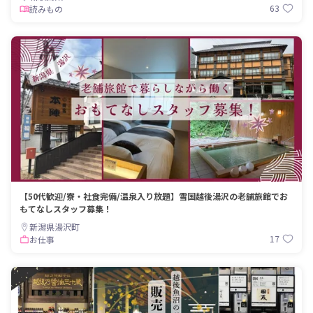
63
読みもの
【50代歓迎/寮・社食完備/温泉入り放題】雪国越後湯沢の老舗旅館でお
もてなしスタッフ募集！
新潟県湯沢町
17
お仕事