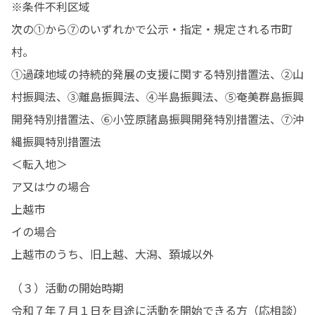
※条件不利区域

次の①から⑦のいずれかで公示・指定・規定される市町
村。

①過疎地域の持続的発展の支援に関する特別措置法、②山
村振興法、③離島振興法、④半島振興法、⑤奄美群島振興
開発特別措置法、⑥小笠原諸島振興開発特別措置法、⑦沖
縄振興特別措置法

＜転入地＞

ア又はウの場合

上越市

イの場合

上越市のうち、旧上越、大潟、頚城以外
（３）活動の開始時期

令和７年７月１日を目途に活動を開始できる方（応相談）