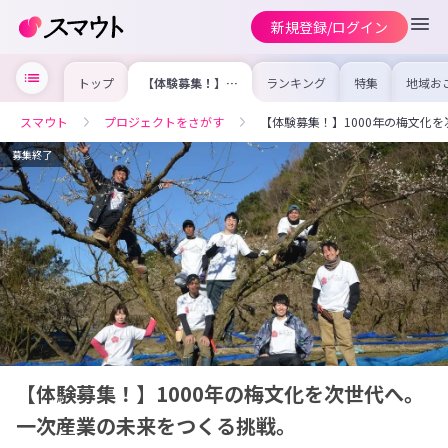
新規登録/ログイン
トップ
【体験募集！】
ランキング
特集
地域お
1000年の梅文化
の求人
を次世代へ。一次
を集め
産業の未来をつく
事内容
スマウト
プロジェクトをさがす
【体験募集！】1000年の梅文化
る挑戦。
を比較
合った
けよう
募集終了
【体験募集！】1000年の梅文化を次世代へ。
一次産業の未来をつくる挑戦。