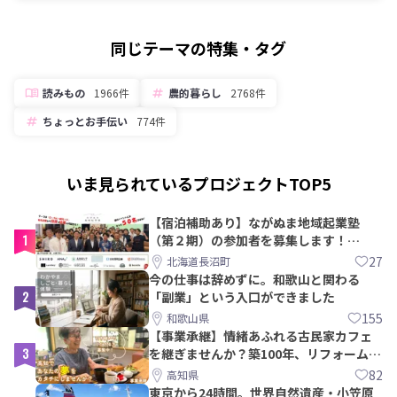
同じテーマの特集・タグ
読みもの
1966件
農的暮らし
2768件
ちょっとお手伝い
774件
いま見られているプロジェクトTOP5
【宿泊補助あり】ながぬま地域起業塾
1
（第２期）の参加者を募集します！
【8/21〆】
27
北海道長沼町
今の仕事は辞めずに。和歌山と関わる
2
「副業」という入口ができました
155
和歌山県
【事業承継】情緒あふれる古民家カフェ
3
を継ぎませんか？築100年、リフォームか
ら約10年！
82
高知県
東京から24時間。世界自然遺産・小笠原