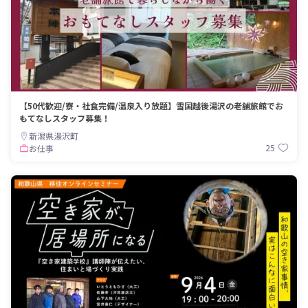
【50代歓迎/寮・社食完備/温泉入り放題】雪国越後湯沢の老舗旅館でお
もてなしスタッフ募集！
新潟県湯沢町
25
お仕事