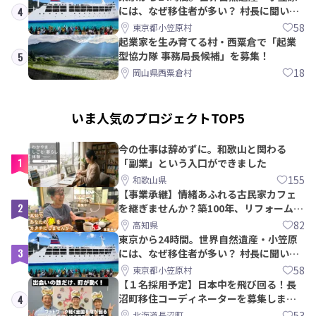
には、なぜ移住者が多い？ 村長に聞いて
4
みた
58
東京都小笠原村
起業家を生み育てる村・西粟倉で「起業
型協力隊 事務局長候補」を募集！
5
18
岡山県西粟倉村
いま人気のプロジェクトTOP5
今の仕事は辞めずに。和歌山と関わる
1
「副業」という入口ができました
155
和歌山県
【事業承継】情緒あふれる古民家カフェ
2
を継ぎませんか？築100年、リフォームか
ら約10年！
82
高知県
東京から24時間。世界自然遺産・小笠原
3
には、なぜ移住者が多い？ 村長に聞いて
みた
58
東京都小笠原村
【１名採用予定】日本中を飛び回る！長
沼町移住コーディネーターを募集しま
4
す！
53
北海道長沼町