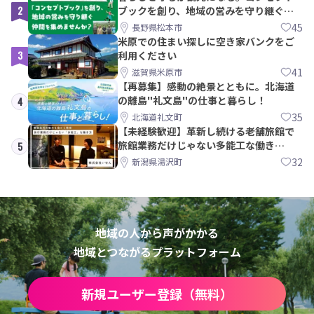
2
ブックを創り、地域の営みを守り継ぐ仲
間を集めませんか？
45
長野県松本市
米原での住まい探しに空き家バンクをご
3
利用ください
41
滋賀県米原市
【再募集】感動の絶景とともに。北海道
の離島"礼文島"の仕事と暮らし！
4
35
北海道礼文町
【未経験歓迎】革新し続ける老舗旅館で
旅館業務だけじゃない多能工な働き
5
方。 株式会社いせん
32
新潟県湯沢町
地域の人から声がかかる
地域とつながるプラットフォーム
新規ユーザー登録（無料）