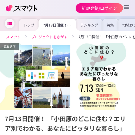
新規登録/ログイン
トップ
7月13日開催！
ランキング
特集
地域お
「小田原のどこに
の求人
住む？エリア別で
を集め
わかる、あなたに
事内容
スマウト
プロジェクトをさがす
7月13日開催！ 「小田原のどこ
ピッタリな暮ら
を比較
し」
合った
けよう
募集終了
7月13日開催！ 「小田原のどこに住む？エリ
ア別でわかる、あなたにピッタリな暮らし」