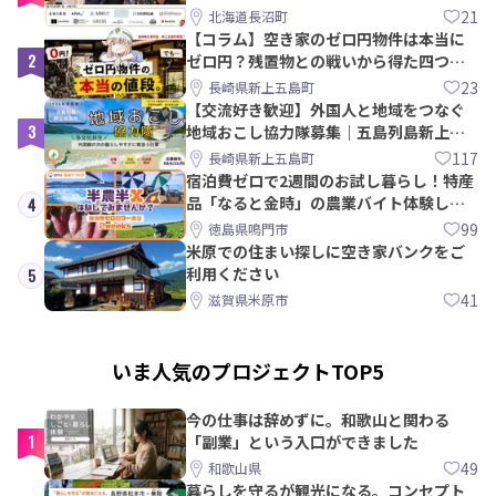
【8/21〆】
21
北海道長沼町
【コラム】空き家のゼロ円物件は本当に
2
ゼロ円？残置物との戦いから得た四つの
教訓｜新上五島町
23
長崎県新上五島町
【交流好き歓迎】外国人と地域をつなぐ
3
地域おこし協力隊募集｜五島列島新上五
島町
117
長崎県新上五島町
宿泊費ゼロで2週間のお試し暮らし！特産
品「なると金時」の農業バイト体験して
4
みませんか？
99
徳島県鳴門市
米原での住まい探しに空き家バンクをご
利用ください
5
41
滋賀県米原市
いま人気のプロジェクトTOP5
今の仕事は辞めずに。和歌山と関わる
1
「副業」という入口ができました
49
和歌山県
暮らしを守るが観光になる。コンセプト