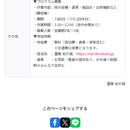
▼プログラム概要

・作業内容：桃の収穫・選果・箱詰め・出荷補助など
（藤桃庵）

・期間　　：7泊8日（うち2日休日）

・作業時間：5:30～12:00（途中休憩あり）

・募集人数：各期間2名～3名
その他
▼参加特典

・参加費　：無料（宿泊費・食事・保険含む）

　　　　　　※交通費は実費となります。

・宿泊先　：里庵 紀の風　
https://rian-kinokaze.jp
・食事　　：お惣菜・軽食の提供あり、お米食べ放題、
時々みんなで自炊も

里庵 紀の風
このページをシェアする