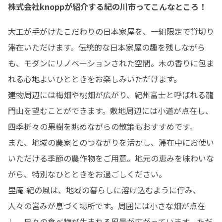
株式会社knoppが紹介する紀の川市ってこんなところ！
大工が手がけたこだわりの日本家屋を、一組限定で貸切り
滞在いただけます。伝統的な日本家屋の趣を残しながら
も、モダンにリノベーションされた空間。木の香りに包ま
れる心地よいひとときをお楽しみいただけます。  ​

建物周辺には梅畑や桃畑が広がり、紀州富士と呼ばれる龍
門山を望むことができます。敷地周辺には小道が点在し、
四季折々の果樹を眺めながらの散策もおすすめです。

また、地域の農家とのつながりを活かし、滞在中にお使い
いただける季節の農作物をご用意。地元の恵みを味わいな
がら、特別なひとときをお過ごしください。 ​

里庵 紀の風は、地域の暮らしに溶け込むように佇み、
人々の営みが息づく場所です。周囲には小さな畑が点在
し、日々の食べ物が生まれる風景が広がっています。ただ