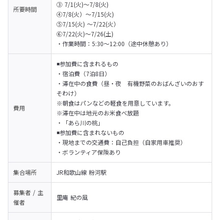
③ 7/1(火)～7/8(火)

所要時間
④7/8(火）～7/15(火)

⑤7/15(火) ～7/22(火）

⑥7/22(火)～7/26(土)
・作業時間：5:30～12:00（途中休憩あり）
◾️参加費に含まれるもの

・宿泊費（7泊8日）

・滞在中の食費（昼・夜　有機野菜のおばんざいのおす
そわけ）

※朝食はパンなどの軽食を用意しています。

費用
※滞在中は地元のお米食べ放題

・「あら川の桃」
◾️参加費に含まれないもの

・現地までの交通費：自己負担（自家用車推奨）

・ボランティア保険あり
集合場所
JR和歌山線 粉河駅
募集者 / 主
里庵 紀の風
催者