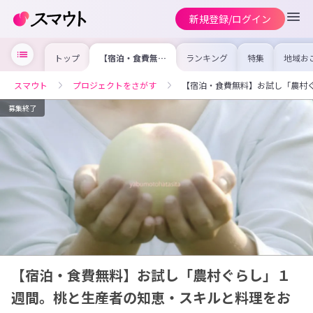
新規登録/ログイン
トップ
【宿泊・食費無
ランキング
特集
地域お
料】お試し「農村
の求人
ぐらし」１週間。
を集め
桃と生産者の知
事内容
スマウト
プロジェクトをさがす
【宿泊・食費無料】お試し「農村
恵・スキルと料理
を比較
をおすそわけ！
合った
けよう
募集終了
【宿泊・食費無料】お試し「農村ぐらし」１
週間。桃と生産者の知恵・スキルと料理をお