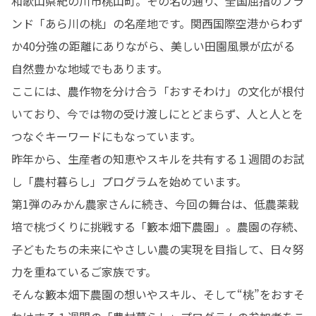
和歌山県紀の川市桃山町。その名の通り、全国屈指のブラ
ンド「あら川の桃」の名産地です。関西国際空港からわず
か40分強の距離にありながら、美しい田園風景が広がる
自然豊かな地域でもあります。

ここには、農作物を分け合う「おすそわけ」の文化が根付
いており、今では物の受け渡しにとどまらず、人と人とを
つなぐキーワードにもなっています。

昨年から、生産者の知恵やスキルを共有する１週間のお試
し「農村暮らし」プログラムを始めています。

第1弾のみかん農家さんに続き、今回の舞台は、低農薬栽
培で桃づくりに挑戦する「籔本畑下農園」。農園の存続、
子どもたちの未来にやさしい農の実現を目指して、日々努
力を重ねているご家族です。

そんな籔本畑下農園の想いやスキル、そして“桃”をおすそ