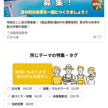
地域おこし協力隊募集！【商品開発/観光PR/農業振興】青谷町の未来を
創る仲間を募集！
鳥取県鳥取市
45
お仕事
同じテーマの特集・タグ
お仕事
3663件
複業・マルチワーク
810件
森づくり・林業
562件
未経験歓迎
2287件
伝統産業
466件