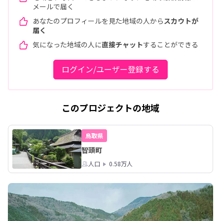
メールで届く
あなたのプロフィールを見た地域の人から
スカウトが
届く
気になった地域の人に
直接チャット
することができる
ログイン/ユーザー登録する
このプロジェクトの地域
鳥取県
智頭町
人口
0.58万人