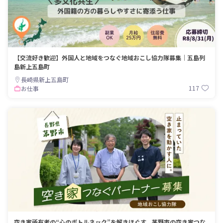
【交流好き歓迎】外国人と地域をつなぐ地域おこし協力隊募集｜五島列
島新上五島町
長崎県新上五島町
117
お仕事
空き家所有者の“心のボトルネック”を解きほぐす、茅野市の空き家つな