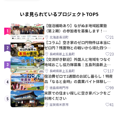
いま見られているプロジェクトTOP5
【宿泊補助あり】ながぬま地域起業塾
1
（第２期）の参加者を募集します！
【8/21〆】
21
北海道長沼町
【コラム】空き家のゼロ円物件は本当に
2
ゼロ円？残置物との戦いから得た四つの
教訓｜新上五島町
23
長崎県新上五島町
【交流好き歓迎】外国人と地域をつなぐ
3
地域おこし協力隊募集｜五島列島新上五
島町
117
長崎県新上五島町
宿泊費ゼロで2週間のお試し暮らし！特産
品「なると金時」の農業バイト体験して
4
みませんか？
99
徳島県鳴門市
米原での住まい探しに空き家バンクをご
利用ください
5
41
滋賀県米原市