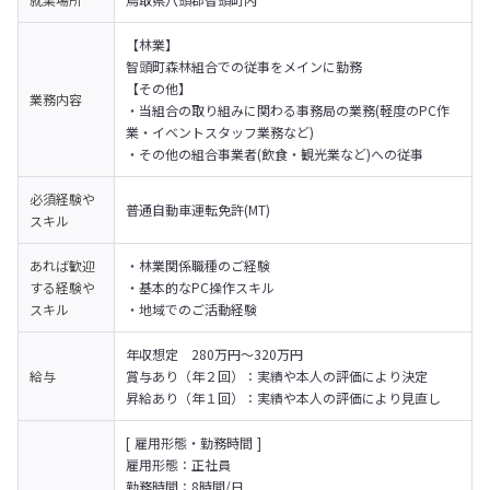
【林業】

智頭町森林組合での従事をメインに勤務

【その他】

業務内容
・当組合の取り組みに関わる事務局の業務(軽度のPC作
業・イベントスタッフ業務など)

・その他の組合事業者(飲食・観光業など)への従事
必須経験や
普通自動車運転免許(MT)
スキル
あれば歓迎
・林業関係職種のご経験

する経験や
・基本的なPC操作スキル

スキル
・地域でのご活動経験
年収想定　280万円～320万円

給与
賞与あり（年２回）：実績や本人の評価により決定

昇給あり（年１回）：実績や本人の評価により見直し
[ 雇用形態・勤務時間 ]

雇用形態：正社員

勤務時間：8時間/日
