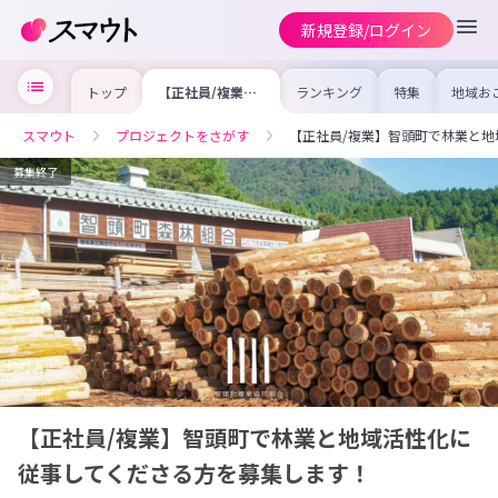
新規登録/ログイン
トップ
【正社員/複業】
ランキング
特集
地域お
智頭町で林業と地
の求人
域活性化に従事し
を集め
てくださる方を募
事内容
スマウト
プロジェクトをさがす
【正社員/複業】智頭町で林業と
集します！
を比較
合った
けよう
募集終了
【正社員/複業】智頭町で林業と地域活性化に
従事してくださる方を募集します！