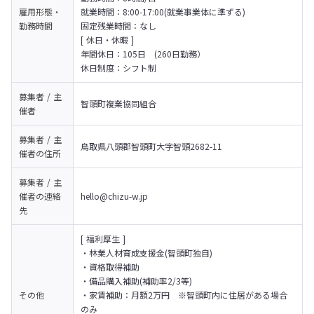
雇用形態・
就業時間：8:00-17:00(就業事業体に準ずる)

勤務時間
固定残業時間：なし
[ 休日・休暇 ]

年間休日：105日　(260日勤務）

休日制度：シフト制
募集者 / 主
智頭町複業協同組合
催者
募集者 / 主
鳥取県八頭郡智頭町大字智頭2682-11
催者の
住所
募集者 / 主
催者の
連絡
hello@chizu-w.jp
先
[ 福利厚生 ]

・林業人材育成支援金(智頭町独自)

・資格取得補助

・備品購入補助(補助率2/3等)

その他
・家賃補助：月額2万円　※智頭町内に住居がある場合
のみ
