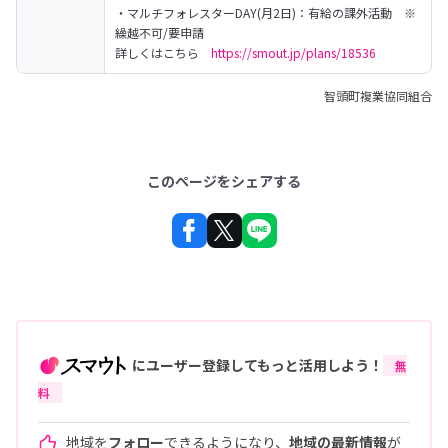
・マルチフォレスターDAY(月2日)：有給の課外活動　※
繰越不可/要申請
詳しくはこちら　
https://smout.jp/plans/18536
智頭町複業協同組合
このページをシェアする
にユーザー登録してもっと活用しよう！
無
料
地域を
フォロー
できるようになり、
地域の最新情報
が