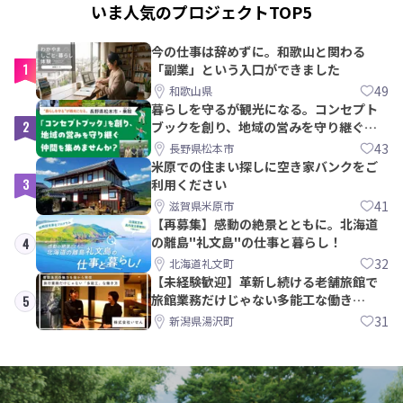
いま人気のプロジェクトTOP5
今の仕事は辞めずに。和歌山と関わる
1
「副業」という入口ができました
49
和歌山県
暮らしを守るが観光になる。コンセプト
2
ブックを創り、地域の営みを守り継ぐ仲
間を集めませんか？
43
長野県松本市
米原での住まい探しに空き家バンクをご
3
利用ください
41
滋賀県米原市
【再募集】感動の絶景とともに。北海道
の離島"礼文島"の仕事と暮らし！
4
32
北海道礼文町
【未経験歓迎】革新し続ける老舗旅館で
旅館業務だけじゃない多能工な働き
5
方。 株式会社いせん
31
新潟県湯沢町