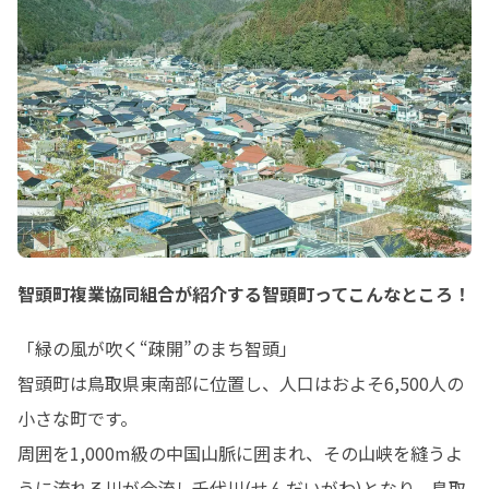
智頭町複業協同組合が紹介する智頭町ってこんなところ！
「緑の風が吹く“疎開”のまち智頭」

智頭町は鳥取県東南部に位置し、人口はおよそ6,500人の
小さな町です。

周囲を1,000m級の中国山脈に囲まれ、その山峡を縫うよ
うに流れる川が合流し千代川(せんだいがわ)となり、鳥取