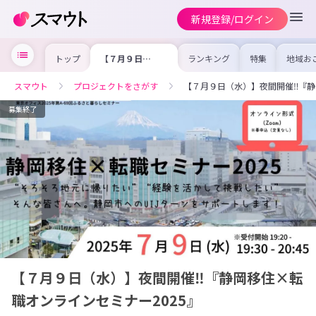
新規登録/ログイン
トップ
【７月９日
ランキング
特集
地域お
（水）】夜間開
の求人
催‼『静岡移住×
を集め
転職オンラインセ
事内容
スマウト
プロジェクトをさがす
【７月９日（水）】夜間開催‼『静
ミナー2025』
を比較
合った
けよう
募集終了
【７月９日（水）】夜間開催‼『静岡移住×転
職オンラインセミナー2025』