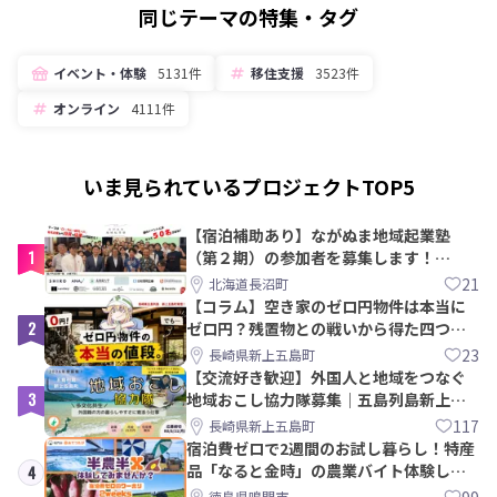
同じテーマの特集・タグ
イベント・体験
5131件
移住支援
3523件
オンライン
4111件
いま見られているプロジェクトTOP5
【宿泊補助あり】ながぬま地域起業塾
1
（第２期）の参加者を募集します！
【8/21〆】
21
北海道長沼町
【コラム】空き家のゼロ円物件は本当に
2
ゼロ円？残置物との戦いから得た四つの
教訓｜新上五島町
23
長崎県新上五島町
【交流好き歓迎】外国人と地域をつなぐ
3
地域おこし協力隊募集｜五島列島新上五
島町
117
長崎県新上五島町
宿泊費ゼロで2週間のお試し暮らし！特産
品「なると金時」の農業バイト体験して
4
みませんか？
99
徳島県鳴門市