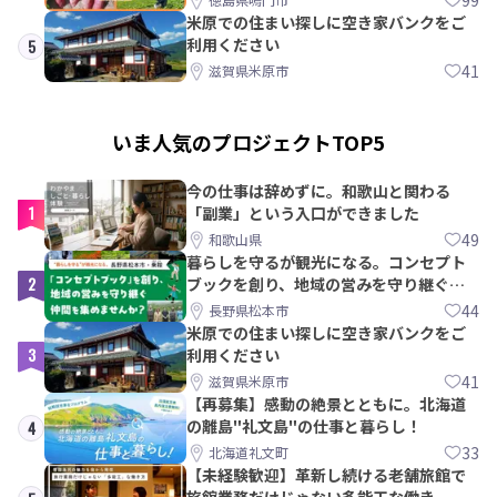
米原での住まい探しに空き家バンクをご
利用ください
5
41
滋賀県米原市
いま人気のプロジェクトTOP5
今の仕事は辞めずに。和歌山と関わる
1
「副業」という入口ができました
49
和歌山県
暮らしを守るが観光になる。コンセプト
2
ブックを創り、地域の営みを守り継ぐ仲
間を集めませんか？
44
長野県松本市
米原での住まい探しに空き家バンクをご
3
利用ください
41
滋賀県米原市
【再募集】感動の絶景とともに。北海道
の離島"礼文島"の仕事と暮らし！
4
33
北海道礼文町
【未経験歓迎】革新し続ける老舗旅館で
旅館業務だけじゃない多能工な働き