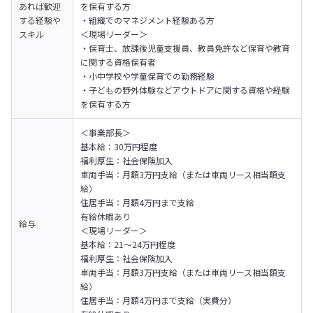
あれば歓迎
を保有する方

する経験や
・組織でのマネジメント経験ある方
スキル
＜現場リーダー＞

・保育士、放課後児童支援員、教員免許など保育や教育
に関する資格保有者

・小中学校や学童保育での勤務経験

・子どもの野外体験などアウトドアに関する資格や経験
を保有する方
＜事業部長＞

基本給：30万円程度

福利厚生：社会保険加入

車両手当：月額3万円支給（または車両リース相当額支
給）

住居手当：月額4万円まで支給

有給休暇あり
給与
＜現場リーダー＞

基本給：21～24万円程度

福利厚生：社会保険加入

車両手当：月額3万円支給（または車両リース相当額支
給）

住居手当：月額4万円まで支給（実費分）
