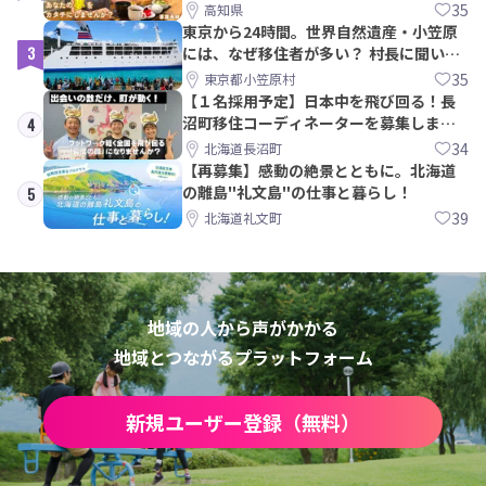
ら約10年！
35
高知県
東京から24時間。世界自然遺産・小笠原
3
には、なぜ移住者が多い？ 村長に聞いて
みた
35
東京都小笠原村
【１名採用予定】日本中を飛び回る！長
沼町移住コーディネーターを募集しま
4
す！
34
北海道長沼町
【再募集】感動の絶景とともに。北海道
の離島"礼文島"の仕事と暮らし！
5
39
北海道礼文町
地域の人から声がかかる
地域とつながるプラットフォーム
新規ユーザー登録（無料）