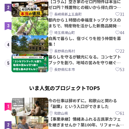
【コラム】空き家のゼロ円物件は本当に
2
ゼロ円？残置物との戦いから得た四つの
教訓｜新上五島町
31
長崎県新上五島町
都内から１時間の幸福度トップクラスの
3
まちで、特産物を活かした新商品開発＆
PRメンバー募集！
44
埼玉県鳩山町
白馬で暮らし、宿づくりを担う仲間を募
集！
4
22
長野県白馬村
暮らしを守るが観光になる。コンセプト
ブックを創り、地域の営みを守り継ぐ仲
5
間を集めませんか？
53
長野県松本市
いま人気のプロジェクトTOP5
今の仕事は辞めずに。和歌山と関わる
1
「副業」という入口ができました
61
和歌山県
【事業承継】情緒あふれる古民家カフェ
2
を継ぎませんか？築100年、リフォームか