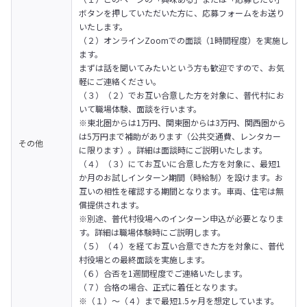
ボタンを押していただいた方に、応募フォームをお送り
いたします。
（２）オンラインZoomでの面談（1時間程度）を実施し
ます。

まずは話を聞いてみたいという方も歓迎ですので、お気
軽にご連絡ください。
（３）（２）でお互い合意した方を対象に、普代村にお
いて職場体験、面談を行います。

※東北圏からは1万円、関東圏からは3万円、関西圏から
は5万円まで補助があります（公共交通費、レンタカー
その他
に限ります）。詳細は面談時にご説明いたします。
（４）（３）にてお互いに合意した方を対象に、最短1
か月のお試しインターン期間（時給制）を設けます。お
互いの相性を確認する期間となります。車両、住宅は無
償提供されます。

※別途、普代村役場へのインターン申込が必要となりま
す。詳細は職場体験時にご説明します。
（５）（４）を経てお互い合意できた方を対象に、普代
村役場との最終面談を実施します。
（６）合否を1週間程度でご連絡いたします。
（７）合格の場合、正式に着任となります。
※（１）～（４）まで最短1.5ヶ月を想定しています。