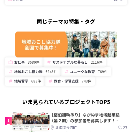
同じテーマの特集・タグ
お仕事
3680件
サステナブルな暮らし
2116件
地域おこし協力隊
6946件
ユニークな教育
769件
地域留学
683件
教育・学習支援
748件
いま見られているプロジェクトTOP5
【宿泊補助あり】ながぬま地域起業塾
1
（第２期）の参加者を募集します！
【8/21〆】
23
北海道長沼町