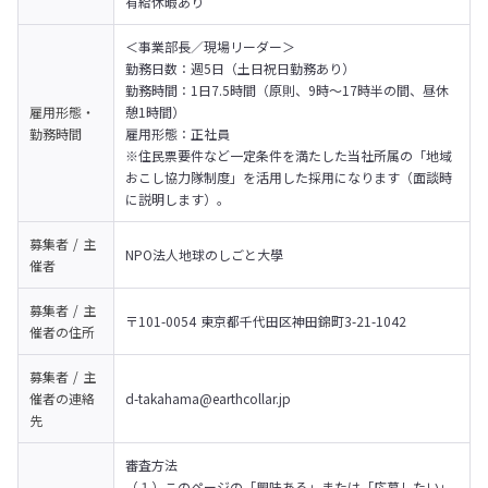
有給休暇あり
＜事業部長／現場リーダー＞

勤務日数：週5日（土日祝日勤務あり）

勤務時間：1日7.5時間（原則、9時～17時半の間、昼休
雇用形態・
憩1時間）

勤務時間
雇用形態：正社員
※住民票要件など一定条件を満たした当社所属の「地域
おこし協力隊制度」を活用した採用になります（面談時
に説明します）。
募集者 / 主
NPO法人地球のしごと大學
催者
募集者 / 主
〒101-0054 東京都千代田区神田錦町3-21-1042
催者の
住所
募集者 / 主
催者の
連絡
d-takahama@earthcollar.jp
先
審査方法
（１）このページの「興味ある」または「応募したい」