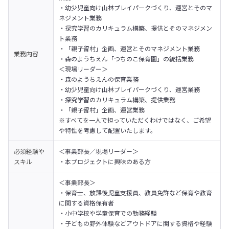
・幼少児童向け山林プレイパークづくり、運営とそのマ
ネジメント業務

・探究学習のカリキュラム構築、提供とそのマネジメン
ト業務

・「親子留村」企画、運営とそのマネジメント業務

業務内容
・森のようちえん「つちのこ保育園」の統括業務
＜現場リーダー＞

・森のようちえんの保育業務

・幼少児童向け山林プレイパークづくり、運営業務

・探究学習のカリキュラム構築、提供業務

・「親子留村」企画、運営業務

※すべてを一人で担っていただくわけではなく、ご希望
や特性を考慮して配置いたします。
必須経験や
＜事業部長／現場リーダー＞

スキル
・本プロジェクトに興味のある方
＜事業部長＞

・保育士、放課後児童支援員、教員免許など保育や教育
に関する資格保有者

・小中学校や学童保育での勤務経験

・子どもの野外体験などアウトドアに関する資格や経験