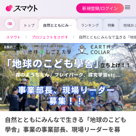
新規登録/ログイン
トップ
自然とともにみん
ランキング
特集
地域お
なで生きる「地球
の求人
のこども學舎」事
を集め
業の事業部長、現
事内容
スマウト
プロジェクトをさがす
自然とともにみんなで生きる「地
場リーダーを募
を比較
集！
合った
けよう
募集終了
自然とともにみんなで生きる「地球のこども
學舎」事業の事業部長、現場リーダーを募