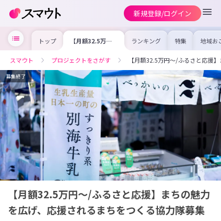
新規登録/ログイン
トップ
【月額32.5万円
ランキング
特集
地域お
～/ふるさと応
の求人
援】まちの魅力を
を集め
広げ、応援される
事内容
スマウト
プロジェクトをさがす
【月額32.5万円～/ふるさと応
まちをつくる協力
を比較
隊募集中！
合った
けよう
募集終了
【月額32.5万円～/ふるさと応援】まちの魅力
を広げ、応援されるまちをつくる協力隊募集