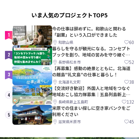
いま人気のプロジェクトTOP5
今の仕事は辞めずに。和歌山と関わる
1
「副業」という入口ができました
60
和歌山県
暮らしを守るが観光になる。コンセプト
2
ブックを創り、地域の営みを守り継ぐ仲
間を集めませんか？
52
長野県松本市
【再募集】感動の絶景とともに。北海道
3
の離島"礼文島"の仕事と暮らし！
38
北海道礼文町
【交流好き歓迎】外国人と地域をつなぐ
地域おこし協力隊募集｜五島列島新上五
4
島町
132
長崎県新上五島町
米原での住まい探しに空き家バンクをご
利用ください
5
45
滋賀県米原市