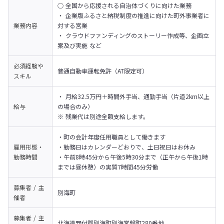
○ 全国から応援される自治体づくりに向けた業務

・ 企業版ふるさと納税制度の推進に向けた町外事業者に
業務内容
対する営業

・ クラウドファンディングのストーリー作成等、企画立
案及び実施 など
必須経験や
普通自動車運転免許（AT限定可）
スキル
・ 月給32.5万円＋時間外手当、通勤手当（片道2km以上
給与
の場合のみ）

※ 残業代は別途全額支給します。
・町の会計年度任用職員として働きます

雇用形態・
・勤務日はカレンダーどおりで、土日祝日はお休み

勤務時間
・午前8時45分から午後5時30分まで（正午から午後1時
までは昼休憩）の実質7時間45分労働
募集者 / 主
別海町
催者
募集者 / 主
北海道野付郡別海町別海常盤町280番地