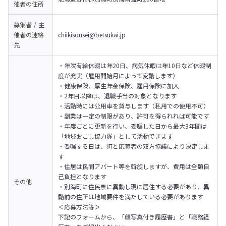
催者の
住所
募集者 / 主
催者の
連絡
chiikisousei@betsukai.jp
先
・年次有給休暇は年20日、病気休暇は年10日など休暇制
度が充実（雇用開始月によって変動します）

・健康保険、厚生年金保険、雇用保険に加入

・2年目以降は、退職手当の対象となります

・活動時には公用車を貸与します（私用での使用不可）

・副業は一定の制限があり、許可を得られれば可能です

・年度ごとに更新を行い、委嘱した日から最大3年間は
「地域おこし協力隊」として活動できます

・委嘱する日は、町と応募者の双方協議により決定しま
す

・住居は民間アパート等を斡旋しますが、費用は全額自
己負担となります

その他
・別海町に住民票に異動し現に居住する必要があり、異
動前の住所は地域要件を満たしている必要があります
＜応募方法等＞

下記のフォームから、「顔写真付き履歴書」と「職務経