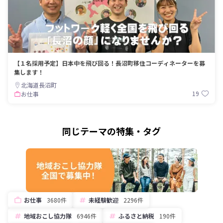
【１名採用予定】日本中を飛び回る！長沼町移住コーディネーターを募
集します！
北海道長沼町
19
お仕事
同じテーマの特集・タグ
お仕事
3680件
未経験歓迎
2296件
地域おこし協力隊
6946件
ふるさと納税
190件