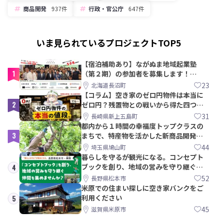
商品開発
937件
行政・官公庁
647件
いま見られているプロジェクトTOP5
【宿泊補助あり】ながぬま地域起業塾
1
（第２期）の参加者を募集します！
【8/21〆】
23
北海道長沼町
【コラム】空き家のゼロ円物件は本当に
2
ゼロ円？残置物との戦いから得た四つの
教訓｜新上五島町
31
長崎県新上五島町
都内から１時間の幸福度トップクラスの
3
まちで、特産物を活かした新商品開発＆
PRメンバー募集！
44
埼玉県鳩山町
暮らしを守るが観光になる。コンセプト
ブックを創り、地域の営みを守り継ぐ仲
4
間を集めませんか？
52
長野県松本市
米原での住まい探しに空き家バンクをご
利用ください
5
45
滋賀県米原市