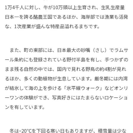
1万4千人に対し、牛が10万頭以上生育され、生乳生産量
日本一を誇る酪農王国であるほか、海岸部では漁業も活発
な、1次産業が盛んな特産品溢れるまちです。
　また、町の東部には、日本最大の砂嘴（さし）でラムサ
ール条約にも登録されている野付半島を有し、手つかずの
まま残る自然の中では、国内で見れる野鳥の約4割が見れ
るほか、多くの動植物が生息しています。厳冬期には内湾
が結氷して海の上を歩ける「氷平線ウォーク」などオンリ
ーワンの体験ができ、写真好きにはたまらないロケーショ
ンを有しています。
　冬はｰ20℃を下回る寒い日もありますが、積雪量は少な