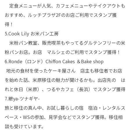
　定食メニューが人気、カフェメニューやテイクアウトも
おすすめ、ルッチプラザ2Fのお店ご利用でスタンプ獲
得！

5.Cook Lily お米パン工房

　米粉パン教室、販売喫茶もやってるグルテンフリーの米
粉パンお店。お店　マルシェのご利用でスタンプ獲得！

6.Ronde（ロンド）Chiffon Cakes ＆Bake shop

 地元の食材を使ったケーキ屋さん　店主も移住者でお店
を始めた話、米原移住の魅力が聞けるかも。出店先の　は
れと休日（米原）、つるやカフェ（長浜）でスタンプ獲得

7.紲ya-ツナギヤ-

旅と移住の真ん中、お試し暮らしの宿　宿泊・レンタルス
ペース・WSの参加、見学会などでスタンプ獲得。移住相
談も受けています。
