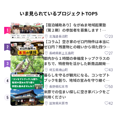
いま見られているプロジェクトTOP5
【宿泊補助あり】ながぬま地域起業塾
1
（第２期）の参加者を募集します！
【8/21〆】
23
北海道長沼町
【コラム】空き家のゼロ円物件は本当に
2
ゼロ円？残置物との戦いから得た四つの
教訓｜新上五島町
27
長崎県新上五島町
都内から１時間の幸福度トップクラスの
3
まちで、特産物を活かした新商品開発＆
PRメンバー募集！
43
埼玉県鳩山町
暮らしを守るが観光になる。コンセプト
ブックを創り、地域の営みを守り継ぐ仲
4
間を集めませんか？
50
長野県松本市
米原での住まい探しに空き家バンクをご
利用ください
5
42
滋賀県米原市