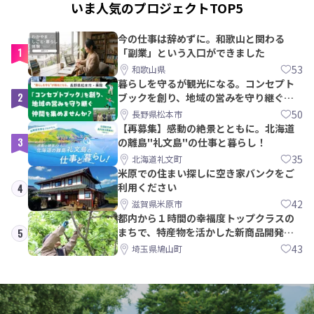
いま人気のプロジェクトTOP5
今の仕事は辞めずに。和歌山と関わる
1
「副業」という入口ができました
53
和歌山県
暮らしを守るが観光になる。コンセプト
2
ブックを創り、地域の営みを守り継ぐ仲
間を集めませんか？
50
長野県松本市
【再募集】感動の絶景とともに。北海道
3
の離島"礼文島"の仕事と暮らし！
35
北海道礼文町
米原での住まい探しに空き家バンクをご
利用ください
4
42
滋賀県米原市
都内から１時間の幸福度トップクラスの
まちで、特産物を活かした新商品開発＆
5
PRメンバー募集！
43
埼玉県鳩山町