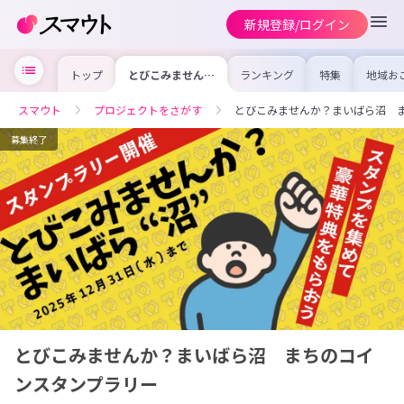
新規登録/ログイン
トップ
とびこみません
ランキング
特集
地域お
か？まいばら沼
の求人
まちのコインスタ
を集め
ンプラリー
事内容
スマウト
プロジェクトをさがす
とびこみませんか？まいばら沼 
を比較
合った
けよう
募集終了
とびこみませんか？まいばら沼 まちのコイ
ンスタンプラリー