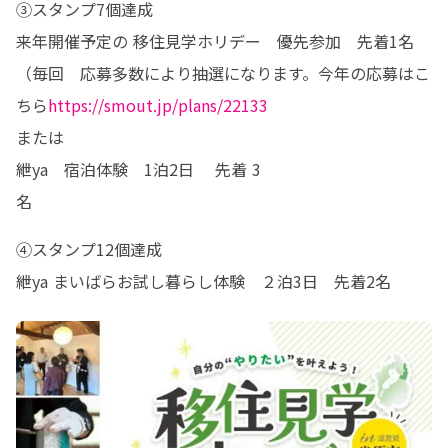
③スタンプ7個達成　

来年開催予定の 移住見学ホリデー　優先参加　先着1名　

（毎回　応募多数により抽選になります。今年の応募はこ
ちら
https://smout.jp/plans/22133
または

紲ya　宿泊体験　1泊2日 　先着 3
名　　　　　　　　　　　　　　　　　　 　
④スタンプ12個達成　

紲ya まいばらお試し暮らし体験　２泊3日　先着2名