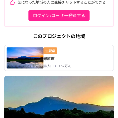
気になった地域の人に
直接チャット
することができる
ログイン/ユーザー登録する
このプロジェクトの地域
滋賀県
米原市
人口
3.57万人