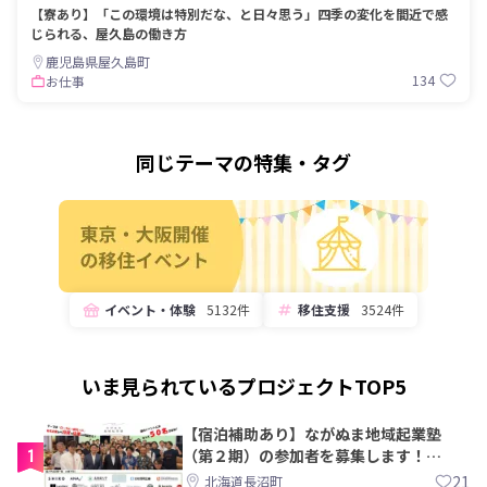
【寮あり】「この環境は特別だな、と日々思う」四季の変化を間近で感
じられる、屋久島の働き方
鹿児島県屋久島町
134
お仕事
同じテーマの特集・タグ
イベント・体験
5132件
移住支援
3524件
いま見られているプロジェクトTOP5
【宿泊補助あり】ながぬま地域起業塾
1
（第２期）の参加者を募集します！
【8/21〆】
21
北海道長沼町