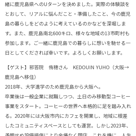
緒に鹿児島県へのUターンを決めました。実際の体験談を
とおして、リアルに悩んだこと・準備したこと、今の鹿児
島の暮らしをどのように考えているのかなどを深堀しま
す。また、鹿児島南北600キロ、様々な地域の13市町村も
参加します。ご一緒に鹿児島での暮らしに想いを馳せる一
日としてくだされば幸いです。よろしくお願いします。
【ゲスト】邪答院　侑穂さん　KEDOUIN YUHO（大阪→
鹿児島へ移住）

2018年、大学進学のため鹿児島から大阪へ。

卒業後は一般企業に就職しつつ、土日のみ移動型コーヒー
事業をスタート。コーヒーの世界へ本格的に足を踏み入れ
る。2020年には大阪市内にカフェを開業し、地域に根差
したコミュニティスペースとしても運営。しかし2023年、
予期せぬ設備損傷により余儀なく閉店。これを機に、人生