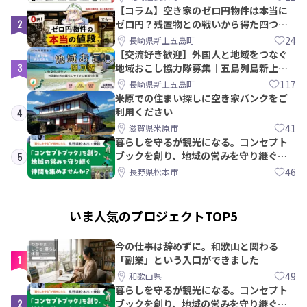
【コラム】空き家のゼロ円物件は本当に
2
ゼロ円？残置物との戦いから得た四つの
教訓｜新上五島町
24
長崎県新上五島町
【交流好き歓迎】外国人と地域をつなぐ
3
地域おこし協力隊募集｜五島列島新上五
島町
117
長崎県新上五島町
米原での住まい探しに空き家バンクをご
利用ください
4
41
滋賀県米原市
暮らしを守るが観光になる。コンセプト
ブックを創り、地域の営みを守り継ぐ仲
5
間を集めませんか？
46
長野県松本市
いま人気のプロジェクトTOP5
今の仕事は辞めずに。和歌山と関わる
1
「副業」という入口ができました
49
和歌山県
暮らしを守るが観光になる。コンセプト
2
ブックを創り、地域の営みを守り継ぐ仲