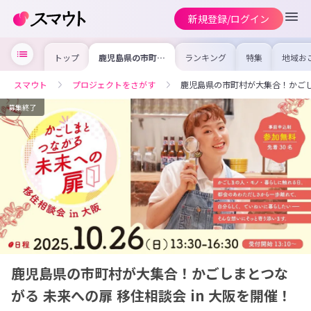
新規登録/ログイン
トップ
鹿児島県の市町村
ランキング
特集
地域お
が大集合！かごし
の求人
まとつながる 未
を集め
来への扉 移住相
事内容
スマウト
プロジェクトをさがす
鹿児島県の市町村が大集合！かごしま
談会 in 大阪を開
を比較
催！
合った
けよう
募集終了
鹿児島県の市町村が大集合！かごしまとつな
がる 未来への扉 移住相談会 in 大阪を開催！