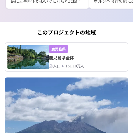
島に天皇陛下がおいでになられた際に
ボルンへ修行の旅に
ご案内したり、鹿児島県のメディアに
邪答院は、なぜ、帰
はよく登場する、鹿児島県の歴史・文
んだのか。続きはぜ
化の専門家である東川隆太郎さんがフ
さんが作ったドリッ
ァシリテーターとして登場します！

レゼントします！お
す！
このプロジェクトの地域
この方、鹿児島県の知識が広く深いと
いうことだけではなくて、お話しが面
白くてわかりやすいのです。皆様もき
鹿児島県
っと楽しく聞くことができるかと思い
鹿児島県全体
ます！
人口
151.10万人