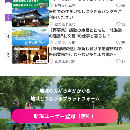
間を集めませんか？
46
長野県松本市
米原での住まい探しに空き家バンクをご
3
利用ください
41
滋賀県米原市
【再募集】感動の絶景とともに。北海道
の離島"礼文島"の仕事と暮らし！
4
35
北海道礼文町
【未経験歓迎】革新し続ける老舗旅館で
旅館業務だけじゃない多能工な働き
5
方。 株式会社いせん
32
新潟県湯沢町
地域の人から声がかかる
地域とつながるプラットフォーム
新規ユーザー登録（無料）