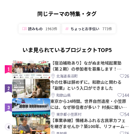
同じテーマの特集・タグ
読みもの
1963件
ちょっとお手伝い
773件
いま見られているプロジェクトTOP5
【宿泊補助あり】ながぬま地域起業塾
1
（第２期）の参加者を募集します！
【8/21〆】
26
北海道長沼町
今の仕事は辞めずに。和歌山と関わる
2
「副業」という入口ができました
144
和歌山県
東京から24時間。世界自然遺産・小笠原
3
には、なぜ移住者が多い？ 村長に聞いて
みた
54
東京都小笠原村
【事業承継】情緒あふれる古民家カフェ
を継ぎませんか？築100年、リフォームか
4
ら約10年！
76
高知県