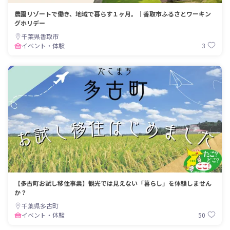
農園リゾートで働き、地域で暮らす１ヶ月。｜香取市ふるさとワーキン
グホリデー
千葉県香取市
3
イベント・体験
【多古町お試し移住事業】観光では見えない「暮らし」を体験しません
か？
千葉県多古町
50
イベント・体験