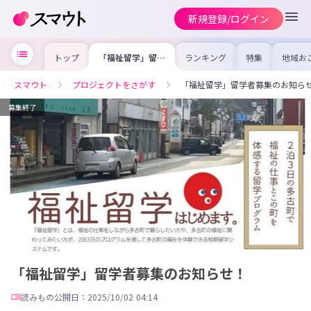
新規登録/ログイン
トップ
「福祉留学」留学
ランキング
特集
地域お
者募集のお知ら
の求人
せ！
を集め
事内容
スマウト
プロジェクトをさがす
「福祉留学」留学者募集のお知ら
を比較
合った
けよう
募集終了
「福祉留学」留学者募集のお知らせ！
読みもの
公開日：2025/10/02 04:14