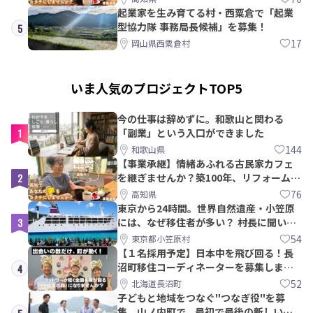
起業家を生み育てる村・西粟倉で「起業
型協力隊 事務局長候補」を募集！
5
17
岡山県西粟倉村
いま人気のプロジェクトTOP5
今の仕事は辞めずに。和歌山と関わる
1
「副業」という入口ができました
144
和歌山県
【事業承継】情緒あふれる古民家カフェ
2
を継ぎませんか？築100年、リフォームか
ら約10年！
76
高知県
東京から24時間。世界自然遺産・小笠原
3
には、なぜ移住者が多い？ 村長に聞いて
みた
54
東京都小笠原村
【１名採用予定】日本中を飛び回る！長
沼町移住コーディネーターを募集しま
4
す！
52
北海道長沼町
子どもと地域をつなぐ"つなぎ役"を募
集。山ノ内町で、最初で最後の新しい学