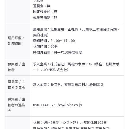
退職金：無

固定残業代：無

裁量労働制：無　
雇用形態：無期雇用・正社員（65歳以上の場合は有期・
契約社員）

雇用形態・
勤務時間：8：00～17：00

勤務時間
休憩時間：60分

時間外勤務：月平均10時間程度
募集者 / 主
求人企業：株式会社白馬樅の木ホテル（移住・転職サポ
催者
ート：JOINS株式会社）
募集者 / 主
求人企業：長野県北安曇郡白馬村北城4683-2
催者の
住所
募集者 / 主
催者の
連絡
050-1741-3768/cs@joins.co.jp
先
休日：週休2日制（シフト制）、年間休日105日

社会保険：健康保険,厚生年金,雇用保険,労災保険
