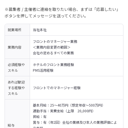
※募集者 / 主催者に連絡を取りたい場合、まずは「応募したい」
ボタンを押してメッセージを送ってください。
就業場所
当社本社
フロントのマネージャー業務

業務内容
＜業務内容変更の範囲＞

会社の定めるすべての業務
必須経験や
ホテルのフロント業務経験

スキル
PMS活用経験
あれば歓迎
する経験や
フロントでのマネージャー経験
スキル
基本月給：25〜40万円（想定年収〜500万円）

通勤手当：実費支給（上限　20,000円）

昇給：有

賞与：有（年2回）会社の業績及び本人の業務評価によ
給与
り支給
