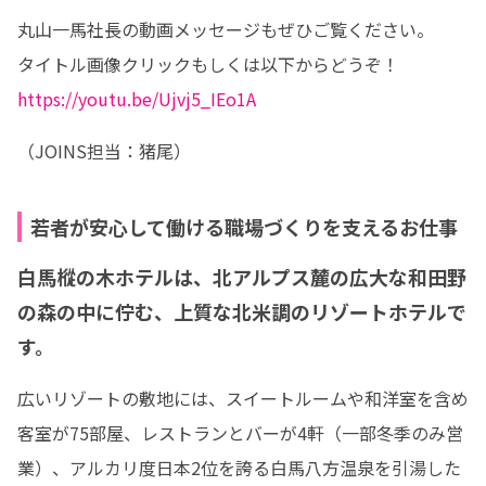
丸山一馬社長の動画メッセージもぜひご覧ください。

https://youtu.be/Ujvj5_IEo1A
（JOINS担当：猪尾）
若者が安心して働ける職場づくりを支えるお仕事
白馬樅の木ホテルは、北アルプス麓の広大な和田野
の森の中に佇む、上質な北米調のリゾートホテルで
す。
広いリゾートの敷地には、スイートルームや和洋室を含め
客室が75部屋、レストランとバーが4軒（一部冬季のみ営
業）、アルカリ度日本2位を誇る白馬八方温泉を引湯した