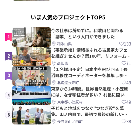
いま人気のプロジェクトTOP5
今の仕事は辞めずに。和歌山と関わる
1
「副業」という入口ができました
133
和歌山県
【事業承継】情緒あふれる古民家カフェ
2
を継ぎませんか？築100年、リフォームか
ら約10年！
71
高知県
【１名採用予定】日本中を飛び回る！長
3
沼町移住コーディネーターを募集しま
す！
49
北海道長沼町
東京から24時間。世界自然遺産・小笠原
には、なぜ移住者が多い？ 村長に聞いて
4
みた
49
東京都小笠原村
子どもと地域をつなぐ"つなぎ役"を募
集。山ノ内町で、最初で最後の新しい学
5
校づくりを一緒に
38
長野県山ノ内町