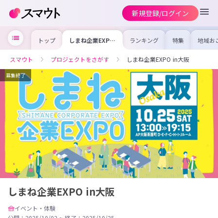
新規登録/ログイン
トップ
しまね企業EXPO
ランキング
特集
地域お
in大阪
の求人
を集め
事内容
スマウト
プロジェクトをさがす
しまね企業EXPO in大阪
を比較
合った
けよう
募集終了
しまね企業EXPO in大阪
イベント・体験
公開：2025/10/02
~
終了：2025/10/25