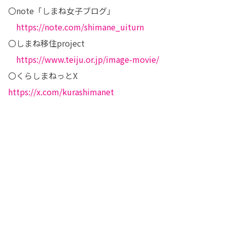
〇note「しまね女子ブログ」

https://note.com/shimane_uiturn
〇しまね移住project

https://www.teiju.or.jp/image-movie/
https://x.com/kurashimanet