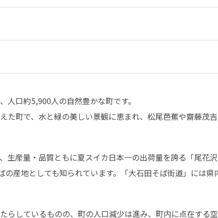
人口約5,900人の自然豊かな町です。

えた町で、水と緑の美しい景観に恵まれ、松尾芭蕉や齋藤茂吉
、生産量・品質ともに夏スイカ日本一の出荷量を誇る「尾花沢ス
そばの産地としても知られています。「大石田そば街道」には県
たらしているものの、町の人口減少は進み、町内に点在する空