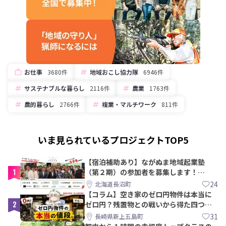
お仕事
3680件
地域おこし協力隊
6946件
サステナブルな暮らし
2116件
農業
1763件
農的暮らし
2766件
複業・マルチワーク
811件
いま見られているプロジェクトTOP5
【宿泊補助あり】ながぬま地域起業塾
1
（第２期）の参加者を募集します！
【8/21〆】
24
北海道長沼町
【コラム】空き家のゼロ円物件は本当に
2
ゼロ円？残置物との戦いから得た四つの
教訓｜新上五島町
31
長崎県新上五島町