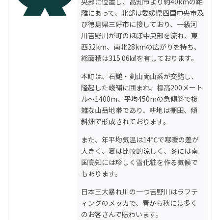
央部に位置し、高知市より約40kmの距
離にあって、北部は愛媛県四国中央市及
び徳島県三好市に接しており、一級河
川吉野川が町のほぼ中央部を流れ、東
西32km、南北28kmの広がりを持ち、
総面積は315.06㎢を有しております。
本町は、石鎚・剣山両山系が交錯し、
隆起した峻嶺に囲まれ、標高200メート
ル～1400m、平均450mの急傾斜で複
雑な山岳地帯であり、耕地は棚田、傾
斜畑で形成されております。
また、年平均気温は14℃で寒暖の差が
大きく、夏は比較的涼しく、冬には南
国高知には珍しく雪化粧を作る気候で
もあります。
日本三大暴れ川の一つ吉野川はラフテ
ィングのメッカで、春から秋には多く
のお客さんで賑わいます。