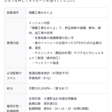
ボタンを押してメッセージを送ってください。
就業場所
猪鹿工房おおとよ
ミッション内容

「猪鹿工房おおとよ」で、野生鳥獣の捕獲、解体、精
肉、加工等の研修

　・有害鳥獣の捕獲業務の担い手

業務内容
　・食のイベントへの出店やジビエPRのための企画立
案、運営

　・サルシッチャ（腸詰め料理）やパテなどのシャルキ
ュトリ製造（食肉加工）

　・ペットフード製造
必須経験や
普通自動車免許（AT限定不可）

スキル
狩猟免許（わな）
給与
月額200,000円～（賞与あり）
任用形態　大豊町会計年度任用職員

勤務日数　原則週5日

雇用形態・
勤務時間　原則8：30～16：30（休憩1時間）

勤務時間