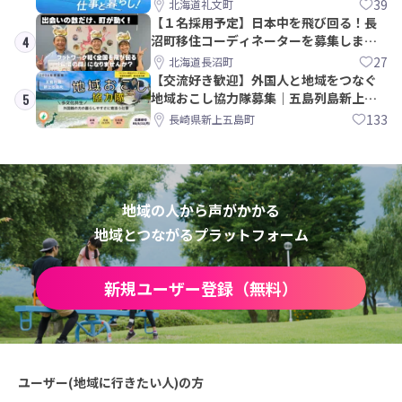
39
北海道礼文町
【１名採用予定】日本中を飛び回る！長
沼町移住コーディネーターを募集しま
4
す！
27
北海道長沼町
【交流好き歓迎】外国人と地域をつなぐ
地域おこし協力隊募集｜五島列島新上五
5
島町
133
長崎県新上五島町
地域の人から声がかかる
地域とつながるプラットフォーム
新規ユーザー登録（無料）
ユーザー(地域に行きたい人)の方