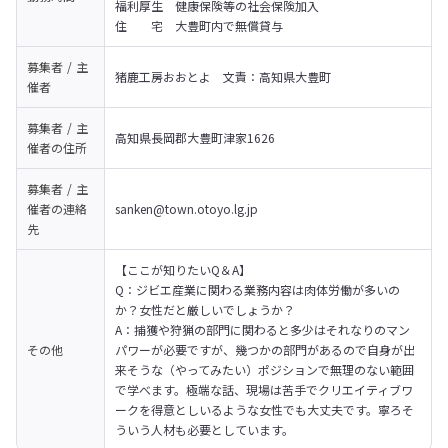
福利厚生　健康保険等の社会保険加入

住　　宅　大豊町内で無償貸与
募集者 / 主
猪鹿工房おおとよ　文責：高知県大豊町
催者
募集者 / 主
高知県長岡郡大豊町津家1626
催者の
住所
募集者 / 主
催者の
連絡
sanken@town.otoyo.lg.jp
先
【ここが知りたいQ＆A】

Q：ジビエ産業に関わる業務内容は肉体労働が多いの
か？女性だと厳しいでしょうか？

A：捕獲や狩猟の部門に関わると多少はそれなりのマン
その他
パワーが必要ですが、幾つかの部門があるので自身が出
来そうな（やってみたい）ポジションで無理のない範囲
で学べます。極端な話、現場は苦手でクリエイティブワ
ークを得意としいるような女性でも大丈夫です。寧ろそ
ういう人材も必要としています。