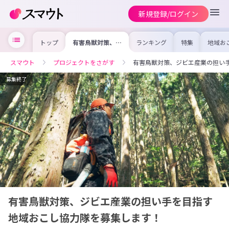
新規登録/ログイン
トップ
有害鳥獣対策、ジ
ランキング
特集
地域お
ビエ産業の担い手
の求人
を目指す地域おこ
を集め
し協力隊を募集し
事内容
スマウト
プロジェクトをさがす
有害鳥獣対策、ジビエ産業の担い
ます！
を比較
合った
けよう
募集終了
有害鳥獣対策、ジビエ産業の担い手を目指す
地域おこし協力隊を募集します！