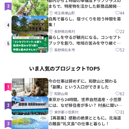
都内から１時間の幸福度トップクラスの
3
まちで、特産物を活かした新商品開発＆
PRメンバー募集！
44
埼玉県鳩山町
白馬で暮らし、宿づくりを担う仲間を募
集！
4
22
長野県白馬村
暮らしを守るが観光になる。コンセプト
ブックを創り、地域の営みを守り継ぐ仲
5
間を集めませんか？
52
長野県松本市
いま人気のプロジェクトTOP5
今の仕事は辞めずに。和歌山と関わる
1
「副業」という入口ができました
62
和歌山県
東京から24時間。世界自然遺産・小笠原
2
には、なぜ移住者が多い？ 村長に聞いて
みた
31
東京都小笠原村
【再募集】感動の絶景とともに。北海道
3
の離島"礼文島"の仕事と暮らし！