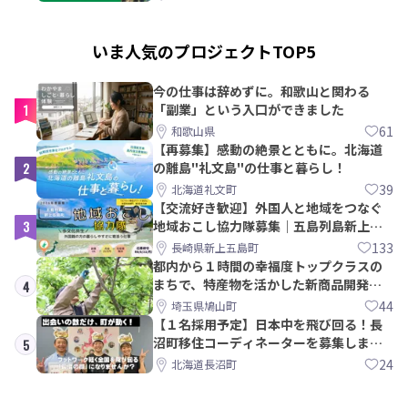
いま人気のプロジェクトTOP5
今の仕事は辞めずに。和歌山と関わる
1
「副業」という入口ができました
61
和歌山県
【再募集】感動の絶景とともに。北海道
2
の離島"礼文島"の仕事と暮らし！
39
北海道礼文町
【交流好き歓迎】外国人と地域をつなぐ
3
地域おこし協力隊募集｜五島列島新上五
島町
133
長崎県新上五島町
都内から１時間の幸福度トップクラスの
まちで、特産物を活かした新商品開発＆
4
PRメンバー募集！
44
埼玉県鳩山町
【１名採用予定】日本中を飛び回る！長
沼町移住コーディネーターを募集しま
5
す！
24
北海道長沼町