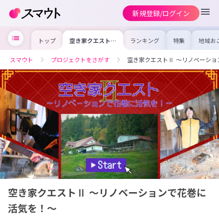
新規登録/ログイン
トップ
空き家クエストⅡ
ランキング
特集
地域お
～リノベーション
の求人
で花巻に活気を！
を集め
～
事内容
スマウト
プロジェクトをさがす
空き家クエストⅡ ～リノベーショ
を比較
合った
けよう
空き家クエストⅡ ～リノベーションで花巻に
活気を！～