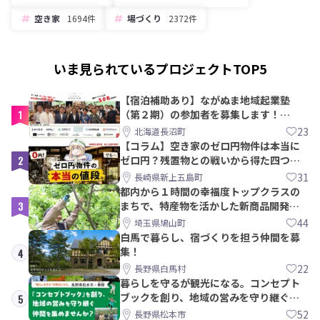
空き家
1694件
場づくり
2372件
いま見られているプロジェクトTOP5
【宿泊補助あり】ながぬま地域起業塾
1
（第２期）の参加者を募集します！
【8/21〆】
23
北海道長沼町
【コラム】空き家のゼロ円物件は本当に
2
ゼロ円？残置物との戦いから得た四つの
教訓｜新上五島町
31
長崎県新上五島町
都内から１時間の幸福度トップクラスの
3
まちで、特産物を活かした新商品開発＆
PRメンバー募集！
44
埼玉県鳩山町
白馬で暮らし、宿づくりを担う仲間を募
集！
4
22
長野県白馬村
暮らしを守るが観光になる。コンセプト
ブックを創り、地域の営みを守り継ぐ仲
5
間を集めませんか？
52
長野県松本市