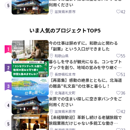
利用ください
5
42
滋賀県米原市
いま人気のプロジェクトTOP5
今の仕事は辞めずに。和歌山と関わる
1
「副業」という入口ができました
55
和歌山県
暮らしを守るが観光になる。コンセプト
2
ブックを創り、地域の営みを守り継ぐ仲
間を集めませんか？
51
長野県松本市
【再募集】感動の絶景とともに。北海道
3
の離島"礼文島"の仕事と暮らし！
36
北海道礼文町
米原での住まい探しに空き家バンクをご
利用ください
4
42
滋賀県米原市
【未経験歓迎】革新し続ける老舗旅館で
旅館業務だけじゃない多能工な働き
5
方。 株式会社いせん
新潟県湯沢町