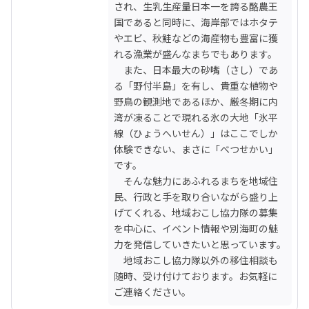
され、生乳生産量日本一を誇る酪農王
国であると同時に、海岸部ではホタテ
やエビ、秋鮭などの海産物も豊富に獲
れる漁業が盛んなまちでもあります。

　また、日本最大の砂嘴（さし）であ
る「野付半島」を有し、貴重な植物や
野鳥の観測地であるほか、厳冬期に内
湾が凍ることで現れる氷の大地「氷平
線（ひょうへいせん）」はここでしか
体験できない、まさに「べつせかい」
です。

　そんな魅力にあふれるまちを地域住
民、行政と手を取り合いながら盛り上
げてくれる、地域おこし協力隊の募集
を中心に、イベント情報や別海町の魅
力を発信していきたいと思っています。

　地域おこし協力隊以外の移住相談も
随時、受け付けております。お気軽に
ご連絡ください。