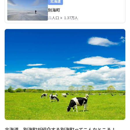
イフスタイルを実現しませんか。町の
仲間です。

北海道
未来づくりに、あなたの力が必要で
あなたのヨソモノ目
別海町
す。

れていない町の魅力
人口
1.37万人
い。

あなたのご応募をお待ちしています！
雄大な自然に囲まれ
分らしいライフスタ
ら、町の未来づくり
んか。

あなたのご応募をお
北海道 別海町が紹介する別海町ってこんなところ！