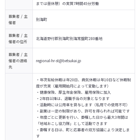
までは昼休憩）の実質7時間45分労働
募集者 / 主
別海町
催者
募集者 / 主
北海道野付郡別海町別海常盤町280番地
催者の
住所
募集者 / 主
催者の
連絡
regional-hr-st@betsukai.jp
先
・年次有給休暇は年20日、病気休暇は年10日など休暇制
度が充実（雇用開始月によって変動します）

・健康保険、厚生年金保険、雇用保険に加入

・2年目以降は、退職手当の対象となります

・活動時には公用車を貸与します（私用での使用不可）

・副業は一定の制限があり、許可を得られれば可能です

・年度ごとに更新を行い、委嘱した日から最大3年間は
「地域おこし協力隊」として活動できます

・委嘱する日は、町と応募者の双方協議により決定しま
す
