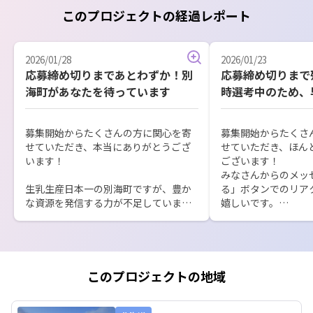
このプロジェクトの経過レポート
2026/01/28
2026/01/23
応募締め切りまであとわずか！別
応募締め切りまで
海町があなたを待っています
時選考中のため、
を！
募集開始からたくさんの方に関心を寄
募集開始からたくさ
せていただき、本当にありがとうござ
せていただき、ほん
います！

ございます！

みなさんからのメッ
生乳生産日本一の別海町ですが、豊か
る」ボタンでのリア
な資源を発信する力が不足していま
嬉しいです。

す。

私たちに必要なのは、完璧なスキルで
応募締め切り日の1月
はなく、町への熱意と地域と歩む姿勢
週間となりました。

です。

私たちが求めている
ル以上に、

このプロジェクトの地域
あなたのヨソモノ目線で町の魅力を発
町の可能性を信じる
見し、雄大な自然の中で自分らしいラ
方々と共に歩んでく