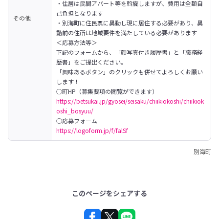
・住居は民間アパート等を斡旋しますが、費用は全額自
己負担となります

その他
・別海町に住民票に異動し現に居住する必要があり、異
動前の住所は地域要件を満たしている必要があります
＜応募方法等＞

下記のフォームから、「顔写真付き履歴書」と「職務経
歴書」をご提出ください。

「興味あるボタン」のクリックも併せてよろしくお願い
します！
https://betsukai.jp/gyosei/seisaku/chiikiokoshi/chiikiok
oshi_bosyuu/
https://logoform.jp/f/falSf
別海町
このページをシェアする