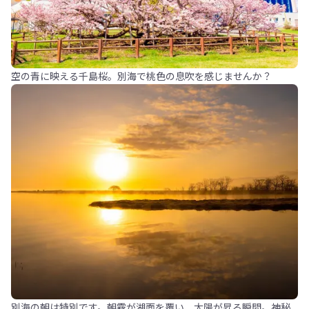
空の青に映える千島桜。別海で桃色の息吹を感じませんか？
別海の朝は特別です。朝霧が湖面を覆い、太陽が昇る瞬間。神秘