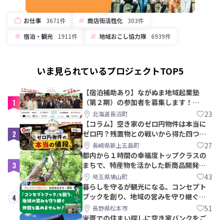
お仕事
3671件
商店街活性化
303件
宿泊・観光
1911件
地域おこし協力隊
6939件
いま見られているプロジェクトTOP5
【宿泊補助あり】ながぬま地域起業塾
1
（第２期）の参加者を募集します！
【8/21〆】
23
北海道長沼町
【コラム】空き家のゼロ円物件は本当に
2
ゼロ円？残置物との戦いから得た四つの
教訓｜新上五島町
27
長崎県新上五島町
都内から１時間の幸福度トップクラスの
3
まちで、特産物を活かした新商品開発＆
PRメンバー募集！
43
埼玉県鳩山町
暮らしを守るが観光になる。コンセプト
ブックを創り、地域の営みを守り継ぐ仲
4
間を集めませんか？
51
長野県松本市
米原での住まい探しに空き家バンクをご