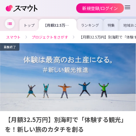
新規登録/ログイン
トップ
【月額32.5万
ランキング
特集
地域お
円】別海町で「体
の求人
験する観光」を！
を集め
新しい旅のカタチ
事内容
スマウト
プロジェクトをさがす
【月額32.5万円】別海町で「体
を創る
を比較
合った
けよう
募集終了
【月額32.5万円】別海町で「体験する観光」
を！新しい旅のカタチを創る