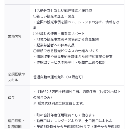
【活動分野】新しい観光推進／雇用型

○新しい観光の企画・調査

・全国の観光事例を調べて、トレンドの分析、情報を収
集

○地域との連携・事業者サポート

業務内容
・地域の観光事業者や関係者から意見集約

・起業希望者への伴奏支援

○継続できる観光ビジネスの仕組みづくり

・情報収集や意見集約を踏まえた試行的事業の提案

・体験型サービスの効率化・収益向上策の検討
必須経験や
普通自動車運転免許（AT限定可）
スキル
・ 月給32.5万円＋時間外手当、通勤手当（片道2km以上
給与
の場合のみ）

※ 残業代は別途全額支給します。
・町の会計年度任用職員として働きます

雇用形態・
・勤務日はカレンダーどおりで、土日祝日はお休み

勤務時間
・午前8時45分から午後5時30分まで（正午から午後1時