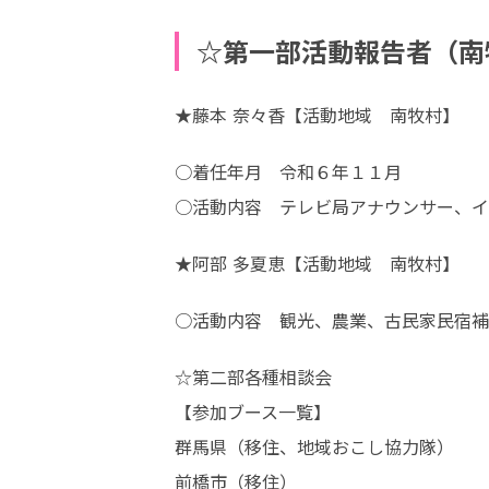
☆第一部活動報
★藤本 奈々香【活動地域　南牧村】
○着任年月　令和６年１１月

○活動内容　テレビ局アナウンサー、イ
★阿部 多夏恵【活動地域　南牧村】
○活動内容　観光、農業、古民家民宿補
☆第二部各種相談会

【参加ブース一覧】　　　　　　　　　
群馬県（移住、地域おこし協力隊）

前橋市（移住）
