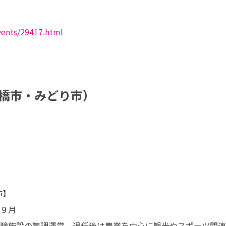
vents/29417.html
（前橋市・みどり市）
】

９月

験施設の管理運営、退任後は農業を中心に観光やスポーツ関連