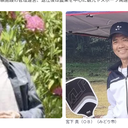
宮下 真（ＯＢ）（みどり市）