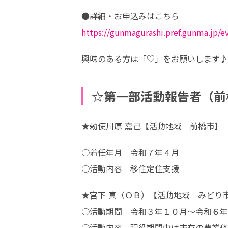
https://gunmagurashi.pref.gunma.jp/e
興味のある方は「♡」をお願いします♪
☆第一部活動報告者
★勅使川原 嘉己【活動地域　前橋市】
○着任年月　令和７年４月　　

○活動内容　移住定住支援
★宮下 真（ＯＢ）【活動地域　みどり市
○活動期間　令和３年１０月～令和６年
○活動内容　現役期間中は市有の農業体