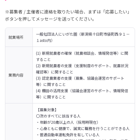
※募集者 / 主催者に連絡を取りたい場合、まずは「応募したい」
ボタンを押してメッセージを送ってください。
一般社団法人にいがた圏（新潟県十日町市袋町西９１－
就業場所
１asto内）
(1) 新規就農者の確保（就農相談会、情報発信等）に関
すること

(2) 新規就農者の支援（支援制度のサポート、就農状況
確認等）に関すること

業務内容
(3) 認定農業者の支援（募集、協議会運営のサポート
等）に関すること

(4) 棚田の活用支援（協議会運営のサポート、情報発信
等）に関すること
【募集対象】

〇次のすべてに該当する人

・年齢が20歳以上の人（採用時現在）

・心身ともに健康で、誠実に職務を行うことができる人

・普通自動車運転免許を有している人
