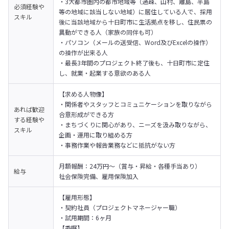
・3大都市圏内の都市地域等（過疎、山村、離島、半島
必須経験や
等の地域に該当しない地域）に居住している人で、採用
スキル
後に当該地域から十日町市に生活拠点を移し、住民票の
異動ができる人（家族の同伴も可）

・パソコン（メールの送受信、Word及びExcelの操作）
の操作が出来る人

・最長3年間のプロジェクト終了後も、十日町市に定住
し、就業・起業する意欲のある人
【求める人物像】

・関係者やスタッフとコミュニケーションを取りながら
あれば歓迎
合意形成ができる方

する経験や
・まちづくりに関心があり、ニーズを汲み取りながら、
スキル
企画・運用に取り組める方

・事務作業や報告業務などに抵抗がない方
月額報酬：24万円〜（賞与・昇給・各種手当あり）

給与
社会保険完備、雇用保険加入
【雇用形態】

・契約社員（プロジェクトマネージャー職）

・試用期間：6ヶ月
【委嘱】
