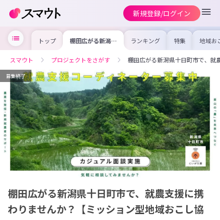
新規登録/ログイン
トップ
棚田広がる新潟県
ランキング
特集
地域お
十日町市で、就農
の求人
支援に携わりませ
を集め
んか？【ミッショ
事内容
スマウト
プロジェクトをさがす
棚田広がる新潟県十日町市で、就
ン型地域おこし協
を比較
力隊】
合った
けよう
募集終了
棚田広がる新潟県十日町市で、就農支援に携
わりませんか？【ミッション型地域おこし協