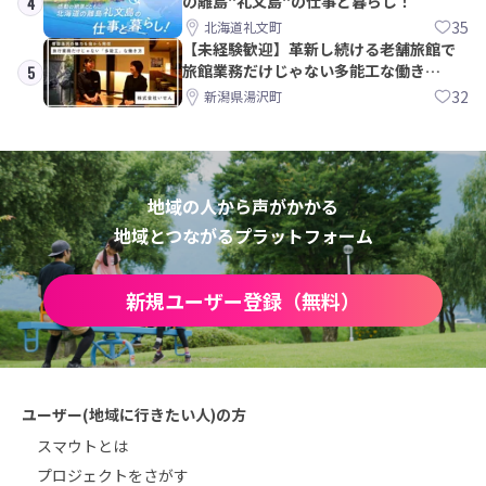
の離島"礼文島"の仕事と暮らし！
4
35
北海道礼文町
【未経験歓迎】革新し続ける老舗旅館で
旅館業務だけじゃない多能工な働き
5
方。 株式会社いせん
32
新潟県湯沢町
地域の人から声がかかる
地域とつながるプラットフォーム
新規ユーザー登録（無料）
ユーザー(地域に行きたい人)の方
スマウトとは
プロジェクトをさがす