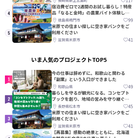
117
長崎県新上五島町
宿泊費ゼロで2週間のお試し暮らし！特産
品「なると金時」の農業バイト体験して
4
みませんか？
99
徳島県鳴門市
米原での住まい探しに空き家バンクをご
利用ください
5
41
滋賀県米原市
いま人気のプロジェクトTOP5
今の仕事は辞めずに。和歌山と関わる
1
「副業」という入口ができました
49
和歌山県
暮らしを守るが観光になる。コンセプト
2
ブックを創り、地域の営みを守り継ぐ仲
間を集めませんか？
45
長野県松本市
米原での住まい探しに空き家バンクをご
3
利用ください
41
滋賀県米原市
【再募集】感動の絶景とともに。北海道