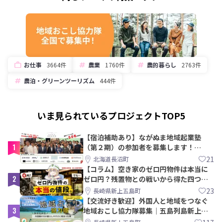
お仕事
3664件
農業
1760件
農的暮らし
2763件
農泊・グリーンツーリズム
444件
いま見られているプロジェクトTOP5
【宿泊補助あり】ながぬま地域起業塾
1
（第２期）の参加者を募集します！
【8/21〆】
21
北海道長沼町
【コラム】空き家のゼロ円物件は本当に
2
ゼロ円？残置物との戦いから得た四つの
教訓｜新上五島町
23
長崎県新上五島町
【交流好き歓迎】外国人と地域をつなぐ
3
地域おこし協力隊募集｜五島列島新上五
島町