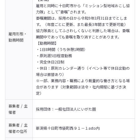
雇用と同時に十日町市から「ミッション型地域おこし協
力隊」として"委嘱"されます。
委嘱期間は、採用の日から令和9年3月31日までとしま
す。（年度ごとに更新、また最長3年間まで更新可能）

協力隊員としてふさわしくないと判断した場合は、委嘱
雇用形態・
期間中であっても委嘱を取り消すことがあります。
勤務時間
【勤務時間】

・1日8時間（うち休憩1時間）

・原則週5日程度勤務

・完全休日2日制

・休日：原則カレンダー通り（イベント等で休日出勤の
場合は振替あり）

※一部、業務内容・職務により裁量的な働き方となる場
合があります（対象範囲は法令・社内規程に基づき決
定）
募集者 / 主
採用団体：一般社団法人にいがた圏
催者
募集者 / 主
新潟県十日町市袋町西９１－１asto内
催者の
住所