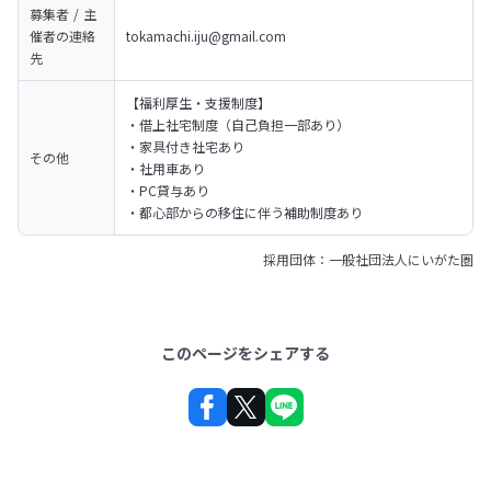
募集者 / 主
催者の
連絡
tokamachi.iju@gmail.com
先
【福利厚生・支援制度】

・借上社宅制度（自己負担一部あり）

・家具付き社宅あり

その他
・社用車あり

・PC貸与あり

・都心部からの移住に伴う補助制度あり
採用団体：一般社団法人にいがた圏
このページをシェアする