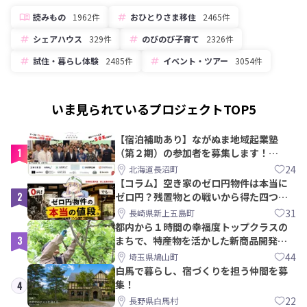
読みもの
1962件
おひとりさま移住
2465件
シェアハウス
329件
のびのび子育て
2326件
試住・暮らし体験
2485件
イベント・ツアー
3054件
いま見られているプロジェクトTOP5
【宿泊補助あり】ながぬま地域起業塾
1
（第２期）の参加者を募集します！
【8/21〆】
24
北海道長沼町
【コラム】空き家のゼロ円物件は本当に
2
ゼロ円？残置物との戦いから得た四つの
教訓｜新上五島町
31
長崎県新上五島町
都内から１時間の幸福度トップクラスの
3
まちで、特産物を活かした新商品開発＆
PRメンバー募集！
44
埼玉県鳩山町
白馬で暮らし、宿づくりを担う仲間を募
集！
4
22
長野県白馬村