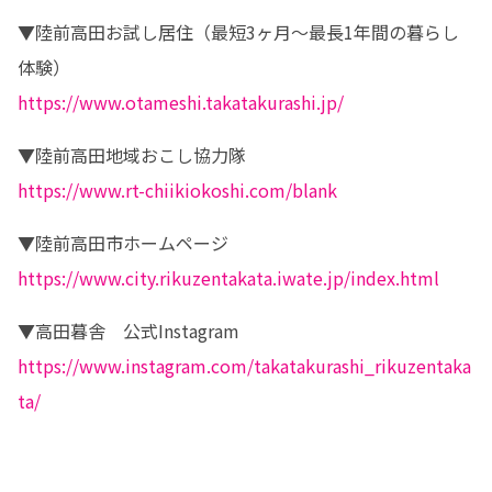
▼陸前高田お試し居住（最短3ヶ月～最長1年間の暮らし
https://www.otameshi.takatakurashi.jp/
https://www.rt-chiikiokoshi.com/blank
https://www.city.rikuzentakata.iwate.jp/index.html
https://www.instagram.com/takatakurashi_rikuzentaka
ta/