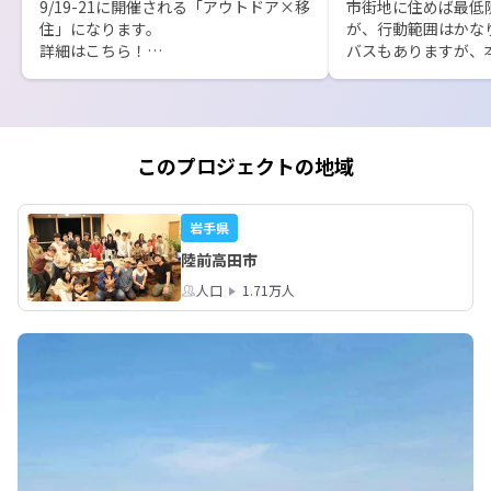
9/19-21に開催される「アウトドア×移
市街地に住めば最低
住」になります。

が、行動範囲はかな
詳細はこちら！

バスもありますが、
➡https://smout.jp/plans/30287

時間を合わせる必要が
“徒歩圏内で完結”は
その他にも予定しておりますので、お
の手段”だった移動が
待ちください！
「どこへ行くか」だ
向かうか」も楽しめ
このプロジェクトの地域
よ！
岩手県
陸前高田市
人口
1.71万人