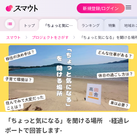
新規登録/ログイン
トップ
「ちょっと気にな
ランキング
特集
地域お
る」を聞ける場
の求人
所 -経過レポー
を集め
トで回答します-
事内容
スマウト
プロジェクトをさがす
「ちょっと気になる」を聞ける場所
を比較
合った
けよう
「ちょっと気になる」を聞ける場所 -経過レ
ポートで回答します-