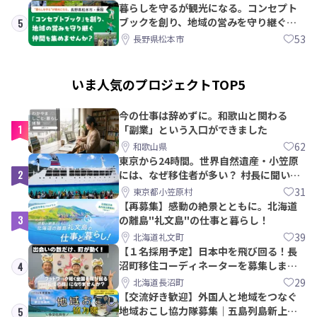
暮らしを守るが観光になる。コンセプト
ブックを創り、地域の営みを守り継ぐ仲
5
間を集めませんか？
53
長野県松本市
いま人気のプロジェクトTOP5
今の仕事は辞めずに。和歌山と関わる
1
「副業」という入口ができました
62
和歌山県
東京から24時間。世界自然遺産・小笠原
2
には、なぜ移住者が多い？ 村長に聞いて
みた
31
東京都小笠原村
【再募集】感動の絶景とともに。北海道
3
の離島"礼文島"の仕事と暮らし！
39
北海道礼文町
【１名採用予定】日本中を飛び回る！長
沼町移住コーディネーターを募集しま
4
す！
29
北海道長沼町
【交流好き歓迎】外国人と地域をつなぐ
地域おこし協力隊募集｜五島列島新上五
5