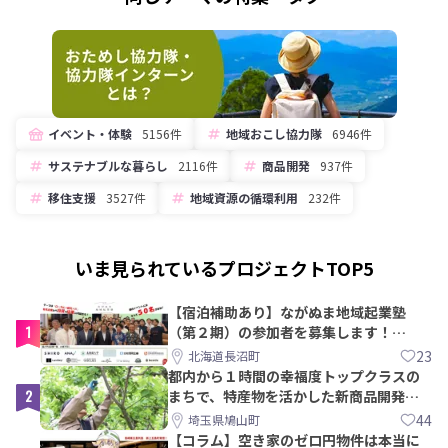
イベント・体験
5156件
地域おこし協力隊
6946件
サステナブルな暮らし
2116件
商品開発
937件
移住支援
3527件
地域資源の循環利用
232件
いま見られているプロジェクトTOP5
【宿泊補助あり】ながぬま地域起業塾
1
（第２期）の参加者を募集します！
【8/21〆】
23
北海道長沼町
都内から１時間の幸福度トップクラスの
2
まちで、特産物を活かした新商品開発＆
PRメンバー募集！
44
埼玉県鳩山町
【コラム】空き家のゼロ円物件は本当に