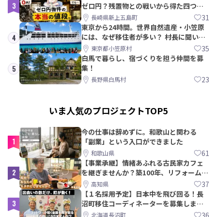
3
ゼロ円？残置物との戦いから得た四つの
教訓｜新上五島町
31
長崎県新上五島町
東京から24時間。世界自然遺産・小笠原
には、なぜ移住者が多い？ 村長に聞いて
4
みた
35
東京都小笠原村
白馬で暮らし、宿づくりを担う仲間を募
集！
5
23
長野県白馬村
いま人気のプロジェクトTOP5
今の仕事は辞めずに。和歌山と関わる
1
「副業」という入口ができました
61
和歌山県
【事業承継】情緒あふれる古民家カフェ
2
を継ぎませんか？築100年、リフォームか
ら約10年！
37
高知県
【１名採用予定】日本中を飛び回る！長
3
沼町移住コーディネーターを募集しま
す！
36
北海道長沼町