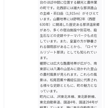
台のほぼ中間に位置する観光と農林業
の町です。北西部には雄大な那須連山
の主峰・茶臼岳（1,915m）がそびえて
います。山麓地帯には舒明2年（西暦
630年）に開湯した歴史ある那須温泉郷
があり、多くの宿泊施設や別荘地、殺
生石などの史跡やテーマパークも点在
しています。また、皇室の方が静養さ
れる御用邸があることから、「ロイヤ
ルリゾート那須」としても知られてい
ます。

裾野には広大な酪農地帯が広がり、南
東部には八溝の山並みに抱かれた里山
の農村風景が見られます。これらの風
景は、松尾芭蕉や義経伝説に代表され
る様々な史跡とともに、町の魅力とな
っています。

町内には、JR東北本線、東北新幹線、
東北自動車道、国道4号、国道294号が
縦貫しています。特に東北自動車道に