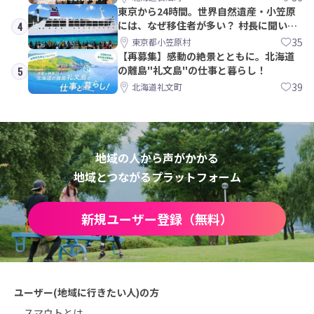
東京から24時間。世界自然遺産・小笠原
には、なぜ移住者が多い？ 村長に聞いて
4
みた
35
東京都小笠原村
【再募集】感動の絶景とともに。北海道
の離島"礼文島"の仕事と暮らし！
5
39
北海道礼文町
地域の人から声がかかる
地域とつながるプラットフォーム
新規ユーザー登録（無料）
ユーザー(地域に行きたい人)の方
スマウトとは