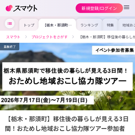
新規登録/ログイン
トップ
【栃木・那須町】
ランキング
特集
地域お
移住後の暮らしが
の求人
見える3日間！お
を集め
ためし地域おこし
事内容
スマウト
プロジェクトをさがす
【栃木・那須町】移住後の暮らし
協力隊ツアー参加
を比較
者募集
合った
けよう
募集終了
【栃木・那須町】移住後の暮らしが見える3日
間！おためし地域おこし協力隊ツアー参加者