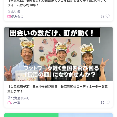
【事業承継】情緒あふれる古民家カフェを継ぎませんか？築100年、リ
フォームから約10年！
高知県
37
読みもの
【１名採用予定】日本中を飛び回る！長沼町移住コーディネーターを募
集します！
北海道長沼町
36
お仕事