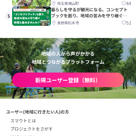
PRメンバー募集！
44
埼玉県鳩山町
暮らしを守るが観光になる。コンセプト
ブックを創り、地域の営みを守り継ぐ仲
5
間を集めませんか？
52
長野県松本市
地域の人から声がかかる
地域とつながるプラットフォーム
新規ユーザー登録（無料）
ユーザー(地域に行きたい人)の方
スマウトとは
プロジェクトをさがす