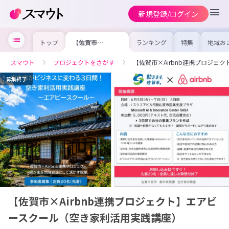
新規登録/ログイン
トップ
【佐賀市
ランキング
特集
地域お
×Airbnb連携プ
の求人
ロジェクト】エア
を集め
ビースクール（空
事内容
スマウト
プロジェクトをさがす
【佐賀市×Airbnb連携プロジ
き家利活用実践講
を比較
座）
合った
けよう
募集終了
【佐賀市×Airbnb連携プロジェクト】エアビ
ースクール（空き家利活用実践講座）