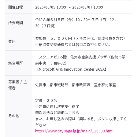
開催日程
2026/06/05 13:09 〜 2026/06/07 13:09
令和８年６月５日（金）10：30～７日（日）12：
所要時間
30（３日間）
参加費　５，０００円（テキスト代、交流会費を含む）

費用
※宿泊費や交通費などは各自ご負担ください。
ｉスクエアビル5階　佐賀市産業支援プラザ（佐賀市駅
集合場所
前中央一丁目8-32）

【Microsoft AI & Innovation Center SAGA】
募集者 / 主
佐賀市　都市戦略部　都市政策課　空き家対策室
催者
定員　２０名

※定員に達し次第受付終了

申込方法など詳細はこちら

その他
また、お申し込みの際は「興味ある」ボタンも押してく
https://www.city.saga.lg.jp/main/116933.html