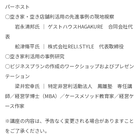
パーホスト

○空き家・空き店舗利活用の先進事例の現地視察

　　岩永清邦氏 ｜ ゲストハウスHAGAKURE　合同会社代
表

　　舩津脩平氏 ｜ 株式会社RELI.STYLE　代表取締役

○空き家利活用の事例研究

○ビジネスプランの作成のワークショップおよびプレゼン
テーション

　　梁井宏幸氏 ｜ 特定非営利活動法人　鳳雛塾　専任講
師／経営学博士（MBA）／ケースメソッド教育家／経営ケ
ース作家
※講座の内容は、予告なく変更される場合がありますこと
をご了承ください。