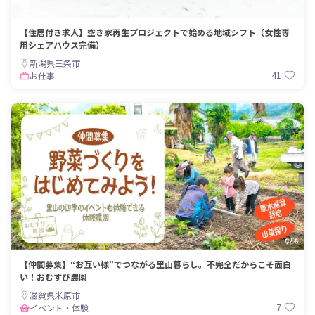
【住居付き求人】空き家再生プロジェクトで始める地域シフト（女性専
用シェアハウス完備）
新潟県三条市
41
お仕事
【仲間募集】“お互い様”でつながる里山暮らし。不完全だからこそ面白
い！おむすび農園
滋賀県米原市
7
イベント・体験