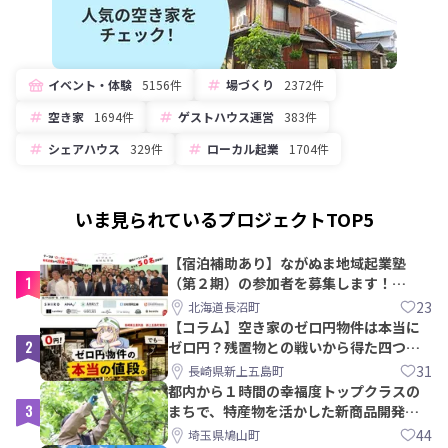
イベント・体験
5156件
場づくり
2372件
空き家
1694件
ゲストハウス運営
383件
シェアハウス
329件
ローカル起業
1704件
いま見られているプロジェクトTOP5
【宿泊補助あり】ながぬま地域起業塾
1
（第２期）の参加者を募集します！
【8/21〆】
23
北海道長沼町
【コラム】空き家のゼロ円物件は本当に
2
ゼロ円？残置物との戦いから得た四つの
教訓｜新上五島町
31
長崎県新上五島町
都内から１時間の幸福度トップクラスの
3
まちで、特産物を活かした新商品開発＆
PRメンバー募集！
44
埼玉県鳩山町