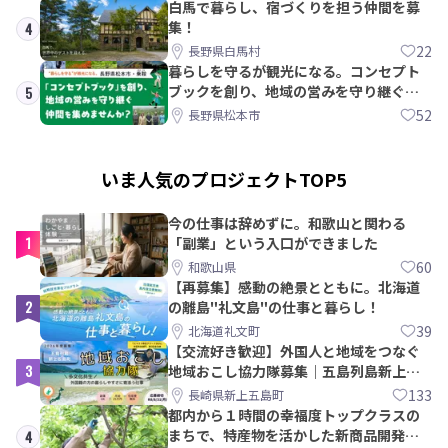
白馬で暮らし、宿づくりを担う仲間を募
集！
4
22
長野県白馬村
暮らしを守るが観光になる。コンセプト
ブックを創り、地域の営みを守り継ぐ仲
5
間を集めませんか？
52
長野県松本市
いま人気のプロジェクトTOP5
今の仕事は辞めずに。和歌山と関わる
1
「副業」という入口ができました
60
和歌山県
【再募集】感動の絶景とともに。北海道
2
の離島"礼文島"の仕事と暮らし！
39
北海道礼文町
【交流好き歓迎】外国人と地域をつなぐ
3
地域おこし協力隊募集｜五島列島新上五
島町
133
長崎県新上五島町
都内から１時間の幸福度トップクラスの
まちで、特産物を活かした新商品開発＆
4