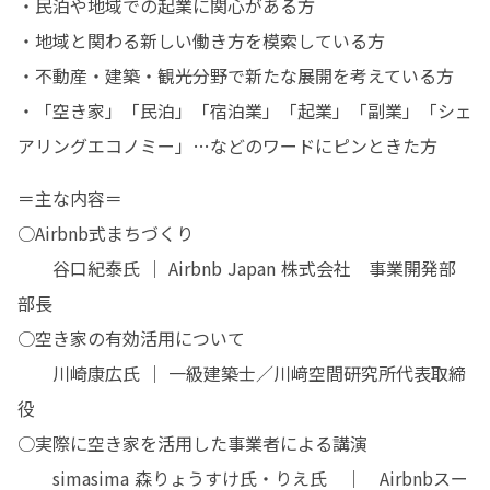
・民泊や地域での起業に関心がある方

・地域と関わる新しい働き方を模索している方

・不動産・建築・観光分野で新たな展開を考えている方

・「空き家」「民泊」「宿泊業」「起業」「副業」「シェ
アリングエコノミー」…などのワードにピンときた方
＝主な内容＝

○Airbnb式まちづくり

　　谷口紀泰氏 ｜ Airbnb Japan 株式会社　事業開発部
部長

○空き家の有効活用について

　　川崎康広氏 ｜ 一級建築士／川﨑空間研究所代表取締
役

○実際に空き家を活用した事業者による講演

　　simasima 森りょうすけ氏・りえ氏　｜　Airbnbスー