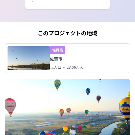
現在、定員20名のうち16名の方からお
申し込みをいただいており、残り4枠と
なりました。

この講座は、空き家を持っている方だ
このプロジェクトの地域
けのものではありません。

空き家を借りて事業を始めたい方、地
域で小さく起業してみたい方、移住や
佐賀県
二拠点居住をきっかけに佐賀と関わり
佐賀市
たい方にもご参加いただきたいと思っ
ています。

人口
23.06万人
実践者のリアルな話、現地視察、ビジ
ネスプランづくりを通じて、「いつか
やってみたい」を「具体的に考える」3
日間にしていきます。

佐賀で新しい一歩を踏み出したい方、
お待ちしています。