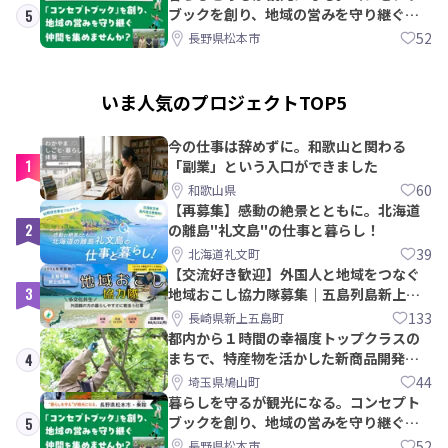
ブックを創り、地域の営みを守り継ぐ仲
5
間を集めませんか？
52
長野県松本市
いま人気のプロジェクトTOP5
今の仕事は辞めずに。和歌山と関わる
1
「副業」という入口ができました
60
和歌山県
【再募集】感動の絶景とともに。北海道
2
の離島"礼文島"の仕事と暮らし！
39
北海道礼文町
【交流好き歓迎】外国人と地域をつなぐ
3
地域おこし協力隊募集｜五島列島新上五
島町
133
長崎県新上五島町
都内から１時間の幸福度トップクラスの
まちで、特産物を活かした新商品開発＆
4
PRメンバー募集！
44
埼玉県鳩山町
暮らしを守るが観光になる。コンセプト
ブックを創り、地域の営みを守り継ぐ仲
5
間を集めませんか？
52
長野県松本市