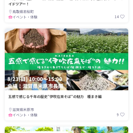
イドツアー！
鳥取県若桜町
14
イベント・体験
五感で感じる千年の歴史”伊吹在来そば”の魅力 種まき編
滋賀県米原市
9
イベント・体験