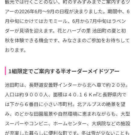
観光では行くことのない、町のすみずみまでご案内するツ
アーの2026年6月～9月の日程が決まりました。期間中、6
月中旬にかけてはカモミール、6月から7月中旬はラベン
ダーが見頃を迎えます。花とハーブの里 池田町の夏と初
秋を体験できる機会です、みなさまのご参加をお待ちして
おります。
1組限定でご案内する半オーダーメイドツアー
池田町は、長野道安曇野インターから北へ車で約２０分。
人口は約９０００人、面積は４０.１６Ｋ㎡と長野県内で
は下から６番目に小さい市町村。北アルプスの絶景を望
み、のどかな田園風景や自然環境に恵まれながらも、大型
スーパーやコンビニ、ホームセンター、大病院などの施設
が充実した暮らしに便利な町です。冬は雪が少ないことも