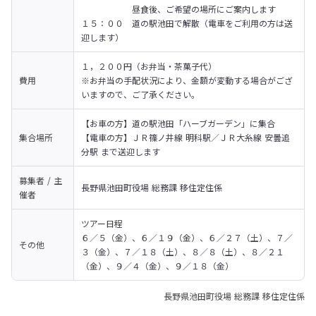
　　　　　　昼食後、ご希望の場所にご案内します

１５：００　道の駅池田で解散（電車をご利用の方は送
迎します）
１，２００円（お弁当・茶菓子代）

費用
※お弁当の手配状況により、金額が変動する場合がござ
いますので、ご了承ください。
【お車の方】道の駅池田「ハーブガーデン」に集合

集合場所
【電車の方】ＪＲ篠ノ井線 明科駅／ＪＲ大糸線 安曇追
分駅 まで送迎します
募集者 / 主
長野県池田町役場 総務課 移住定住係
催者
ツアー日程

６／５（金）、６／１９（金）、６／２７（土）、７／
その他
３（金）、７／１８（土）、８／８（土）、８／２１
（金）、９／４（金）、９／１８（金）
長野県池田町役場 総務課 移住定住係