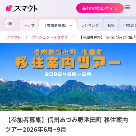
新規登録/ログイン
トップ
【参加者募集】信
ランキング
特集
地域お
州あづみ野池田町
の求人
移住案内ツアー
を集め
2026年6月~9月
事内容
スマウト
プロジェクトをさがす
【参加者募集】信州あづみ野池田町 
を比較
合った
けよう
【参加者募集】信州あづみ野池田町 移住案内
ツアー2026年6月~9月