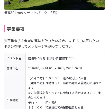
標高634mのクラフトパーク（8月）
募集要項
※募集者 / 主催者に連絡を取りたい場合、まずは「応募したい」
ボタンを押してメッセージを送ってください。
イベント名
信州あづみ野池田町 移住案内ツアー
開催日程
2026/06/05 01:00 〜 2026/09/18 06:00
【お車の方】１０：００　道の駅池田に集合

【電車の方】９時台～１０時台の電車到着時刻に合わせ
ます

※未就園児対象イベントに参加する場合は０９：３０集
合となります

所要時間
午前中　　　町内案内

１２：００　町施設にて先輩移住者と昼食
