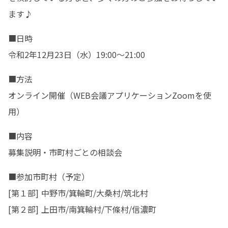
ます♪
■日時

令和2年12月23日（水）19:00～21:00
■方法

オンライン開催（WEB会議アプリケーションZoomを使
用）
■内容

募集説明・市町村ごとの相談会
■参加市町村（予定）

[第１部] 中野市/箕輪町/大桑村/筑北村

[第２部] 上田市/南箕輪村/下條村/信濃町