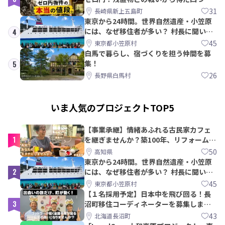
教訓｜新上五島町
31
長崎県新上五島町
東京から24時間。世界自然遺産・小笠原
には、なぜ移住者が多い？ 村長に聞いて
4
みた
45
東京都小笠原村
白馬で暮らし、宿づくりを担う仲間を募
集！
5
26
長野県白馬村
いま人気のプロジェクトTOP5
【事業承継】情緒あふれる古民家カフェ
1
を継ぎませんか？築100年、リフォームか
ら約10年！
50
高知県
東京から24時間。世界自然遺産・小笠原
2
には、なぜ移住者が多い？ 村長に聞いて
みた
45
東京都小笠原村
【１名採用予定】日本中を飛び回る！長
3
沼町移住コーディネーターを募集しま
す！
43
北海道長沼町