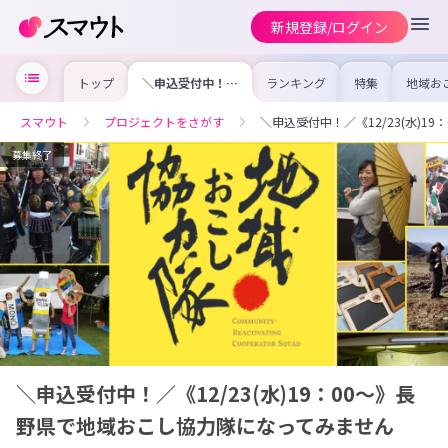
新規登録/ログイン
トップ
＼申込受付中！／
ランキング
特集
地域お
《12/23(水)19：
の求人
00～》長野県で
を集め
地域おこし協力隊
事内容
スマウト
プロジェクトをさがす
＼申込受付中！／《12/23(水)
になってみません
を比較
か？合同募集説明
合った
会の参加者を募集
けよう
募集終了
します！
＼申込受付中！／《12/23(水)19：00～》長
野県で地域おこし協力隊になってみません