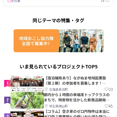
18
お仕事
同じテーマの特集・タグ
いま見られているプロジェクトTOP5
【宿泊補助あり】ながぬま地域起業塾
1
（第２期）の参加者を募集します！
【8/21〆】
23
北海道長沼町
都内から１時間の幸福度トップクラスの
2
まちで、特産物を活かした新商品開発＆
PRメンバー募集！
45
埼玉県鳩山町
【コラム】空き家のゼロ円物件は本当に
3
ゼロ円？残置物との戦いから得た四つの