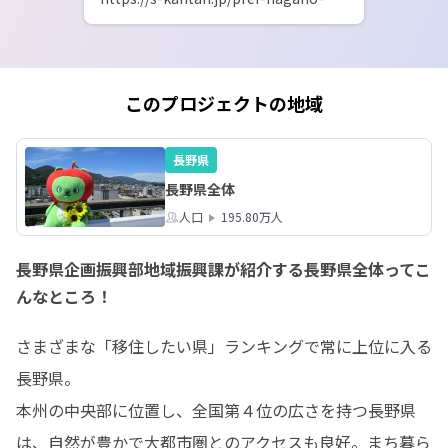
u/offer/offerList_detail.action?
tempSeq=10117
このプロジェクトの地域
長野県
長野県全体
人口
195.80万人
長野県企画振興部地域振興課が紹介する長野県全体ってこ
んなところ！
さまざまな「移住したい県」ランキングで常に上位に入る
長野県。

本州の中央部に位置し、全国第４位の広さを持つ長野県
は、自然が豊かで大都市圏とのアクセスも良好。まち暮ら