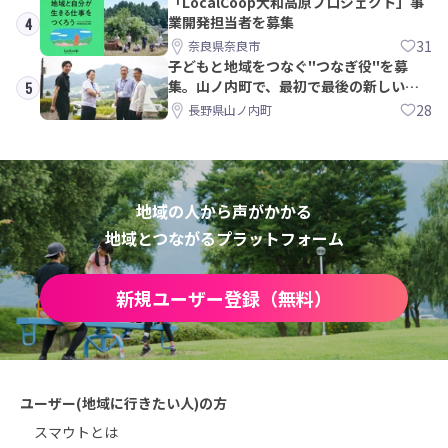
「LocalCoop大和高原プロジェクト」事
業開発担当者を募集
4
31
奈良県奈良市
子どもと地域をつなぐ"つなぎ役"を募
集。山ノ内町で、最初で最後の新しい学
5
校づくりを一緒に
28
長野県山ノ内町
地域の人から声がかかる
地域とつながるプラットフォーム
新規ユーザー登録（無料）
ユーザー(地域に行きたい人)の方
スマウトとは